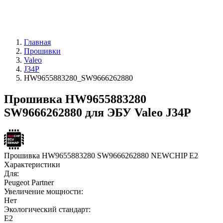
Главная
Прошивки
Valeo
J34P
HW9655883280_SW9666262880
Прошивка HW9655883280
SW9666262880 для ЭБУ Valeo J34P
Прошивка HW9655883280 SW9666262880 NEWCHIP E2
Характеристики
Для:
Peugeot Partner
Увеличение мощности:
Нет
Экологический стандарт:
E2