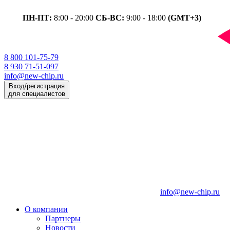
ПН-ПТ:
8:00 - 20:00
СБ-ВС:
9:00 - 18:00
(GMT+3)
8 800 101-75-79
8 930 71-51-097
info@new-chip.ru
Вход/регистрация
для специалистов
info@new-chip.ru
О компании
Партнеры
Новости