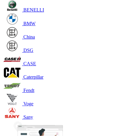
BENELLI
BMW
China
DSG
CASE
Caterpillar
Fendt
Voge
Sany