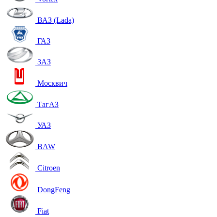
ВАЗ (Lada)
ГАЗ
ЗАЗ
Москвич
ТагАЗ
УАЗ
BAW
Citroen
DongFeng
Fiat