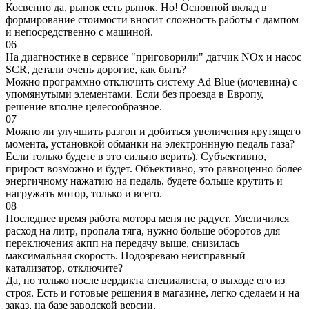
Косвенно да, рынок есть рынок. Но! Основной вклад в
формирование стоимости вносит сложность работы с дампом
и непосредственно с машиной.
06
На диагностике в сервисе "приговорили" датчик NOx и насос
SCR, детали очень дорогие, как быть?
Можно программно отключить систему Ad Blue (мочевина) с
упомянутыми элементами. Если без проезда в Европу,
решение вполне целесообразное.
07
Можно ли улучшить разгон и добиться увеличения крутящего
момента, установкой обманки на электроннную педаль газа?
Если только будете в это сильно верить). Субъективно,
прирост возможно и будет. Объективно, это равноценно более
энергичному нажатию на педаль, будете больше крутить и
нагружать мотор, только и всего.
08
Последнее время работа мотора меня не радует. Увеличился
расход на литр, пропала тяга, нужно больше оборотов для
переключения акпп на передачу выше, снизилась
максимальная скорость. Подозреваю неисправный
катализатор, отключите?
Да, но только после вердикта специалиста, о выходе его из
строя. Есть и готовые решения в магазине, легко сделаем и на
заказ, на базе заводской версии.