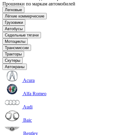
Прошивки по маркам автомобилей
Легковые
Лёгкие коммерческие
Грузовики
Автобусы
Седельные тягачи
Мотоциклы
Трансмиссии
Тракторы
Скутеры
Автокраны
Acura
Alfa Romeo
Audi
Baic
Bentley