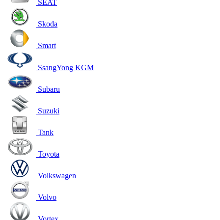
SEAT
Skoda
Smart
SsangYong KGM
Subaru
Suzuki
Tank
Toyota
Volkswagen
Volvo
Vortex