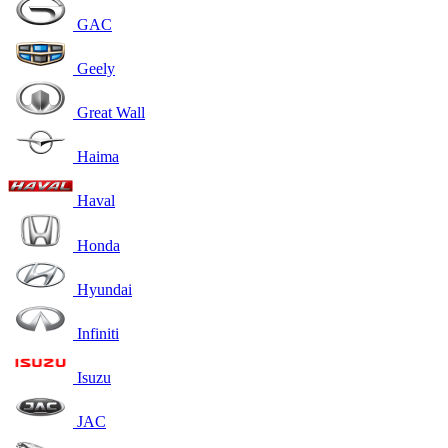
GAC
Geely
Great Wall
Haima
Haval
Honda
Hyundai
Infiniti
Isuzu
JAC