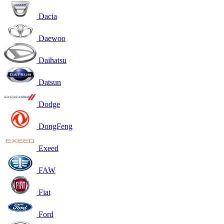
Dacia
Daewoo
Daihatsu
Datsun
Dodge
DongFeng
Exeed
FAW
Fiat
Ford