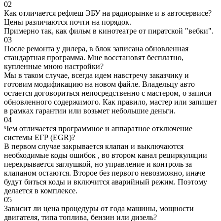
02
Как отличается рефлеш ЭБУ на радиорынке и в автосервисе?
Цены различаются почти на порядок.
Примерно так, как фильм в кинотеатре от пиратской "вебки".
03
После ремонта у дилера, в блок записана обновленная
стандартная программа. Мне восстановят бесплатно,
купленные мною настройки?
Мы в таком случае, всегда идем навстречу заказчику и
готовим модификацию на новом файле. Владельцу авто
остается договориться непосредственно с мастером, о записи
обновленного содержимого. Как правило, мастер или запишет
в рамках гарантии или возьмет небольшие деньги.
04
Чем отличается программное и аппаратное отключение
системы ЕГР (EGR)?
В первом случае закрывается клапан и выключаются
необходимые коды ошибок , во втором канал рециркуляции
перекрывается заглушкой, но управление и контроль за
клапаном остаются. Второе без первого невозможно, иначе
будут биться коды и включится аварийный режим. Поэтому
делается в комплексе.
05
Зависит ли цена процедуры от года машины, мощности
двигателя, типа топлива, бензин или дизель?