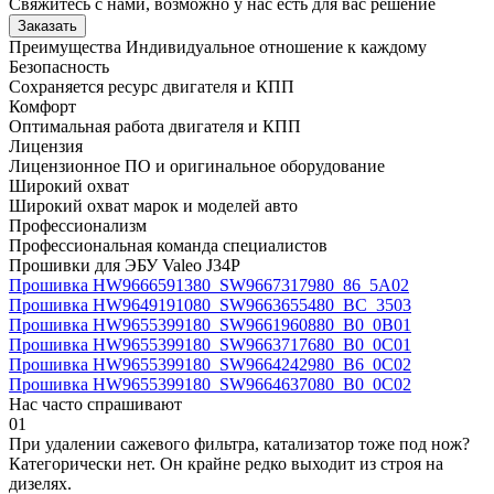
Свяжитесь с нами, возможно у нас есть для вас решение
Заказать
Преимущества
Индивидуальное отношение к каждому
Безопасность
Сохраняется ресурс двигателя и КПП
Комфорт
Оптимальная работа двигателя и КПП
Лицензия
Лицензионное ПО и оригинальное оборудование
Широкий охват
Широкий охват марок и моделей авто
Профессионализм
Профессиональная команда специалистов
Прошивки для ЭБУ Valeo J34P
Прошивка HW9666591380_SW9667317980_86_5A02
Прошивка HW9649191080_SW9663655480_BC_3503
Прошивка HW9655399180_SW9661960880_B0_0B01
Прошивка HW9655399180_SW9663717680_B0_0C01
Прошивка HW9655399180_SW9664242980_B6_0C02
Прошивка HW9655399180_SW9664637080_B0_0C02
Нас часто спрашивают
01
При удалении сажевого фильтра, катализатор тоже под нож?
Категорически нет. Он крайне редко выходит из строя на
дизелях.