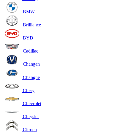
BMW
Brilliance
BYD
Cadillac
Changan
Changhe
Chery
Chevrolet
Chrysler
Citroen