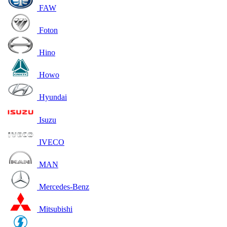
FAW
Foton
Hino
Howo
Hyundai
Isuzu
IVECO
MAN
Mercedes-Benz
Mitsubishi