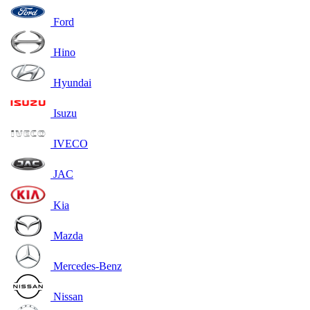
Ford
Hino
Hyundai
Isuzu
IVECO
JAC
Kia
Mazda
Mercedes-Benz
Nissan