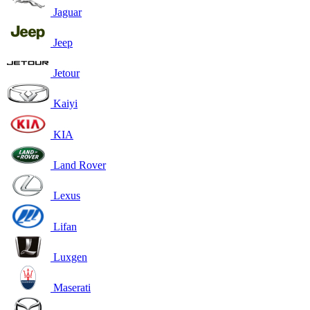
Jaguar
Jeep
Jetour
Kaiyi
KIA
Land Rover
Lexus
Lifan
Luxgen
Maserati