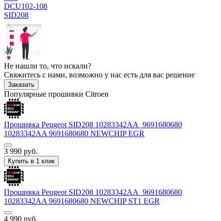
DCU102-108
SID208
Не нашли то, что искали?
Свяжитесь с нами, возможно у нас есть для вас решение
Заказать
Популярные прошивки Citroen
Прошивка Peugeot SID208 10283342AA_9691680680
10283342AA 9691680680 NEWCHIP EGR
3 990
руб.
Купить в 1 клик
Прошивка Peugeot SID208 10283342AA_9691680680
10283342AA 9691680680 NEWCHIP ST1 EGR
4 990
руб.