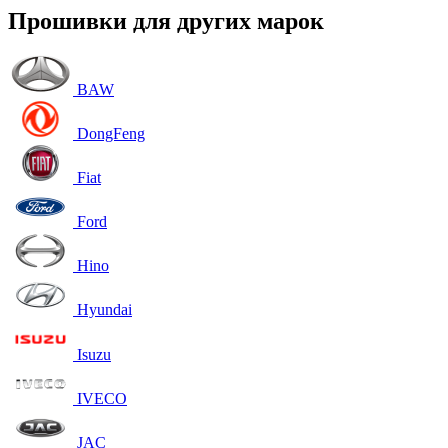
Прошивки для других марок
BAW
DongFeng
Fiat
Ford
Hino
Hyundai
Isuzu
IVECO
JAC