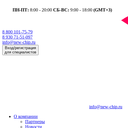
ПН-ПТ:
8:00 - 20:00
СБ-ВС:
9:00 - 18:00
(GMT+3)
8 800 101-75-79
8 930 71-51-097
info@new-chip.ru
Вход/регистрация
для специалистов
info@new-chip.ru
О компании
Партнеры
Новости