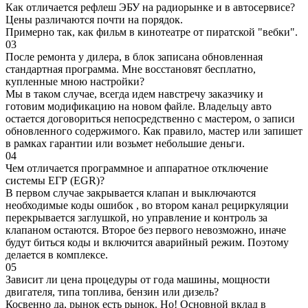
Как отличается рефлеш ЭБУ на радиорынке и в автосервисе?
Цены различаются почти на порядок.
Примерно так, как фильм в кинотеатре от пиратской "вебки".
03
После ремонта у дилера, в блок записана обновленная
стандартная программа. Мне восстановят бесплатно,
купленные мною настройки?
Мы в таком случае, всегда идем навстречу заказчику и
готовим модификацию на новом файле. Владельцу авто
остается договориться непосредственно с мастером, о записи
обновленного содержимого. Как правило, мастер или запишет
в рамках гарантии или возьмет небольшие деньги.
04
Чем отличается программное и аппаратное отключение
системы ЕГР (EGR)?
В первом случае закрывается клапан и выключаются
необходимые коды ошибок , во втором канал рециркуляции
перекрывается заглушкой, но управление и контроль за
клапаном остаются. Второе без первого невозможно, иначе
будут биться коды и включится аварийный режим. Поэтому
делается в комплексе.
05
Зависит ли цена процедуры от года машины, мощности
двигателя, типа топлива, бензин или дизель?
Косвенно да, рынок есть рынок. Но! Основной вклад в