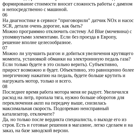
формирование стоимости вносит сложность работы с дампом
и непосредственно с машиной.
06
На диагностике в сервисе "приговорили" датчик NOx и насос
SCR, детали очень дорогие, как быть?
Можно программно отключить систему Ad Blue (мочевина) с
упомянутыми элементами. Если без проезда в Европу,
решение вполне целесообразное.
07
Можно ли улучшить разгон и добиться увеличения крутящего
момента, установкой обманки на электроннную педаль газа?
Если только будете в это сильно верить). Субъективно,
прирост возможно и будет. Объективно, это равноценно более
энергичному нажатию на педаль, будете больше крутить и
нагружать мотор, только и всего.
08
Последнее время работа мотора меня не радует. Увеличился
расход на литр, пропала тяга, нужно больше оборотов для
переключения акпп на передачу выше, снизилась
максимальная скорость. Подозреваю неисправный
катализатор, отключите?
Да, но только после вердикта специалиста, о выходе его из
строя. Есть и готовые решения в магазине, легко сделаем и на
заказ, на базе заводской версии.