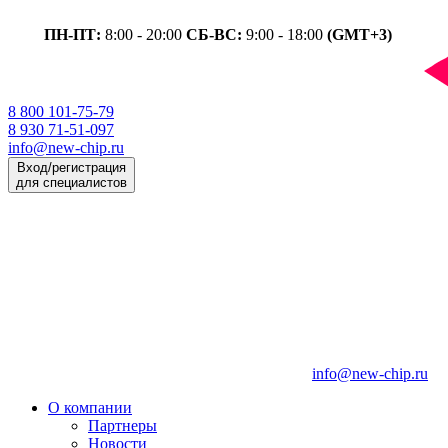
ПН-ПТ:
8:00 - 20:00
СБ-ВС:
9:00 - 18:00
(GMT+3)
8 800 101-75-79
8 930 71-51-097
info@new-chip.ru
Вход/регистрация
для специалистов
info@new-chip.ru
О компании
Партнеры
Новости