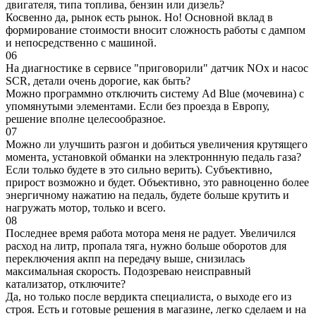
двигателя, типа топлива, бензин или дизель?
Косвенно да, рынок есть рынок. Но! Основной вклад в
формирование стоимости вносит сложность работы с дампом
и непосредственно с машиной.
06
На диагностике в сервисе "приговорили" датчик NOx и насос
SCR, детали очень дорогие, как быть?
Можно программно отключить систему Ad Blue (мочевина) с
упомянутыми элементами. Если без проезда в Европу,
решение вполне целесообразное.
07
Можно ли улучшить разгон и добиться увеличения крутящего
момента, установкой обманки на электроннную педаль газа?
Если только будете в это сильно верить). Субъективно,
прирост возможно и будет. Объективно, это равноценно более
энергичному нажатию на педаль, будете больше крутить и
нагружать мотор, только и всего.
08
Последнее время работа мотора меня не радует. Увеличился
расход на литр, пропала тяга, нужно больше оборотов для
переключения акпп на передачу выше, снизилась
максимальная скорость. Подозреваю неисправный
катализатор, отключите?
Да, но только после вердикта специалиста, о выходе его из
строя. Есть и готовые решения в магазине, легко сделаем и на