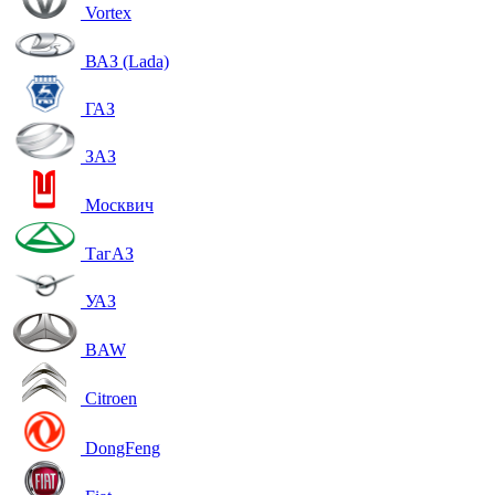
Vortex
ВАЗ (Lada)
ГАЗ
ЗАЗ
Москвич
ТагАЗ
УАЗ
BAW
Citroen
DongFeng