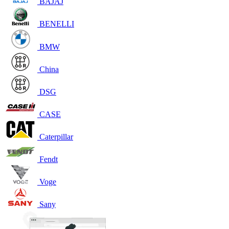
BAJAJ
BENELLI
BMW
China
DSG
CASE
Caterpillar
Fendt
Voge
Sany