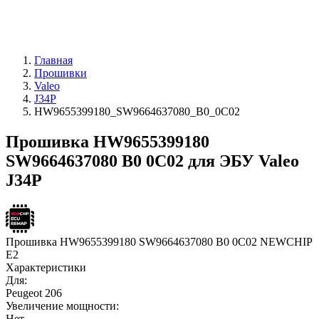
Главная
Прошивки
Valeo
J34P
HW9655399180_SW9664637080_B0_0C02
Прошивка HW9655399180
SW9664637080 B0 0C02 для ЭБУ Valeo
J34P
Прошивка HW9655399180 SW9664637080 B0 0C02 NEWCHIP
E2
Характеристики
Для:
Peugeot 206
Увеличение мощности:
Нет