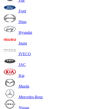
Fiat
Ford
Hino
Hyundai
Isuzu
IVECO
JAC
Kia
Mazda
Mercedes-Benz
Nissan