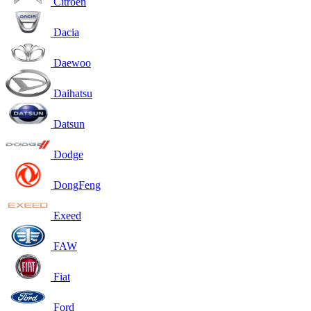
Citroen
Dacia
Daewoo
Daihatsu
Datsun
Dodge
DongFeng
Exeed
FAW
Fiat
Ford