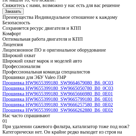
Свяжитесь с нами, возможно у нас есть для вас решение
Заказать
Преимущества
Индивидуальное отношение к каждому
Безопасность
Сохраняется ресурс двигателя и КПП
Комфорт
Оптимальная работа двигателя и КПП
Лицензия
Лицензионное ПО и оригинальное оборудование
Широкий охват
Широкий охват марок и моделей авто
Профессионализм
Профессиональная команда специалистов
Прошивки для ЭБУ Valeo J34P
Прошивка HW9655399180_SW9664679080_B6_0C03
Прошивка HW9655399180_SW9665050780_B0_0C03
Прошивка HW9655399180_SW9665666980_B0_0E01
Прошивка HW9655399180_SW9665799180_B6_0E01
Прошивка HW9655399180_SW9666257580_B0_0E02
Прошивка HW9655399180_SW9666262880_B6_0E02
Нас часто спрашивают
01
При удалении сажевого фильтра, катализатор тоже под нож?
Категорически нет. Он крайне редко выходит из строя на