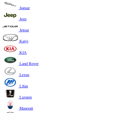
Jaguar
Jeep
Jetour
Kaiyi
KIA
Land Rover
Lexus
Lifan
Luxgen
Maserati