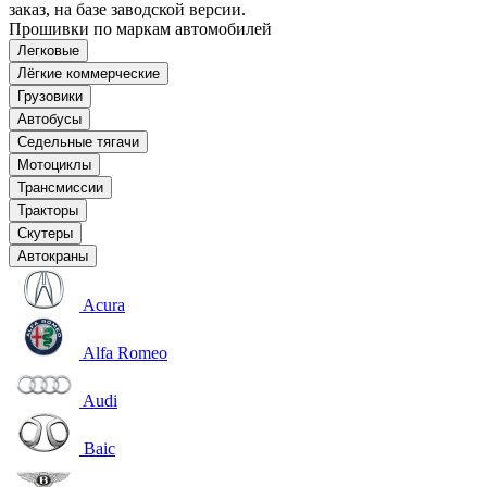
заказ, на базе заводской версии.
Прошивки по маркам автомобилей
Легковые
Лёгкие коммерческие
Грузовики
Автобусы
Седельные тягачи
Мотоциклы
Трансмиссии
Тракторы
Скутеры
Автокраны
Acura
Alfa Romeo
Audi
Baic