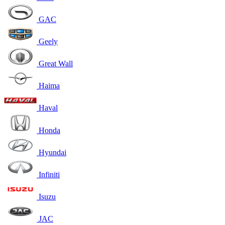
GAC
Geely
Great Wall
Haima
Haval
Honda
Hyundai
Infiniti
Isuzu
JAC