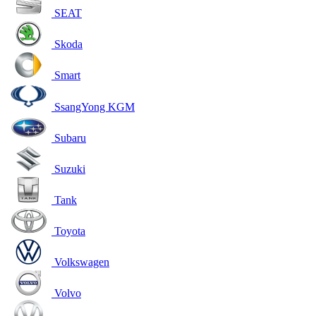
SEAT
Skoda
Smart
SsangYong KGM
Subaru
Suzuki
Tank
Toyota
Volkswagen
Volvo