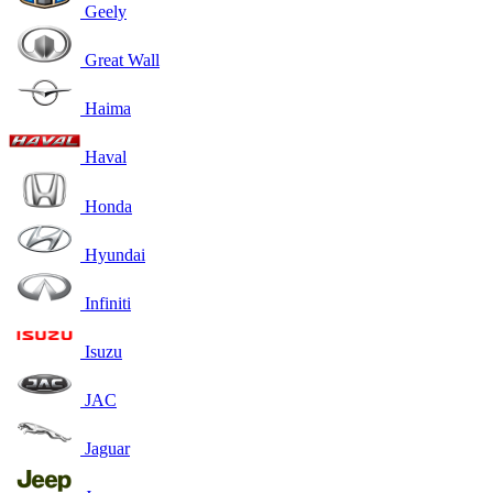
Geely
Great Wall
Haima
Haval
Honda
Hyundai
Infiniti
Isuzu
JAC
Jaguar