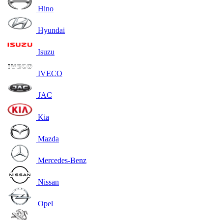
Hino
Hyundai
Isuzu
IVECO
JAC
Kia
Mazda
Mercedes-Benz
Nissan
Opel