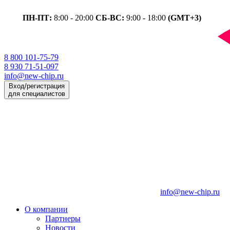
ПН-ПТ:
8:00 - 20:00
СБ-ВС:
9:00 - 18:00
(GMT+3)
8 800 101-75-79
8 930 71-51-097
info@new-chip.ru
Вход/регистрация
для специалистов
info@new-chip.ru
О компании
Партнеры
Новости