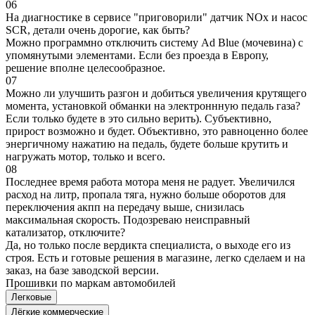
06
На диагностике в сервисе "приговорили" датчик NOx и насос
SCR, детали очень дорогие, как быть?
Можно программно отключить систему Ad Blue (мочевина) с
упомянутыми элементами. Если без проезда в Европу,
решение вполне целесообразное.
07
Можно ли улучшить разгон и добиться увеличения крутящего
момента, установкой обманки на электроннную педаль газа?
Если только будете в это сильно верить). Субъективно,
прирост возможно и будет. Объективно, это равноценно более
энергичному нажатию на педаль, будете больше крутить и
нагружать мотор, только и всего.
08
Последнее время работа мотора меня не радует. Увеличился
расход на литр, пропала тяга, нужно больше оборотов для
переключения акпп на передачу выше, снизилась
максимальная скорость. Подозреваю неисправный
катализатор, отключите?
Да, но только после вердикта специалиста, о выходе его из
строя. Есть и готовые решения в магазине, легко сделаем и на
заказ, на базе заводской версии.
Прошивки по маркам автомобилей
Легковые
Лёгкие коммерческие