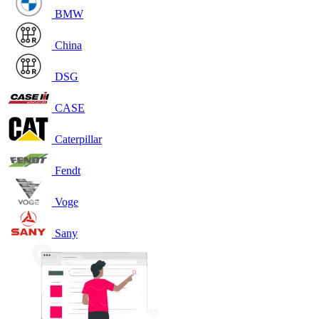
BMW
China
DSG
CASE
Caterpillar
Fendt
Voge
Sany