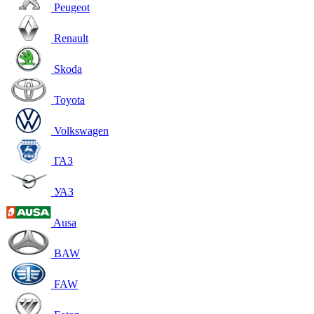
Peugeot
Renault
Skoda
Toyota
Volkswagen
ГАЗ
УАЗ
Ausa
BAW
FAW