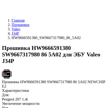
Главная
Прошивки
Valeo
J34P
HW9666591380_SW9667317980_86_5A02
Прошивка HW9666591380
SW9667317980 86 5A02 для ЭБУ Valeo
J34P
Прошивка HW9666591380 SW9667317980 86 5A02 NEWCHIP
E2
Характеристики
Для:
Peugeot 207 1.4i
Увеличение мощности:
Нет