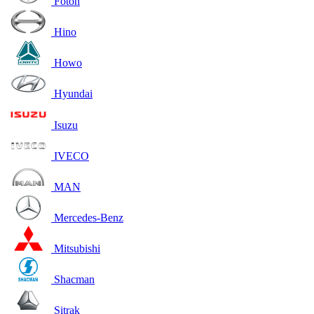
Foton
Hino
Howo
Hyundai
Isuzu
IVECO
MAN
Mercedes-Benz
Mitsubishi
Shacman
Sitrak