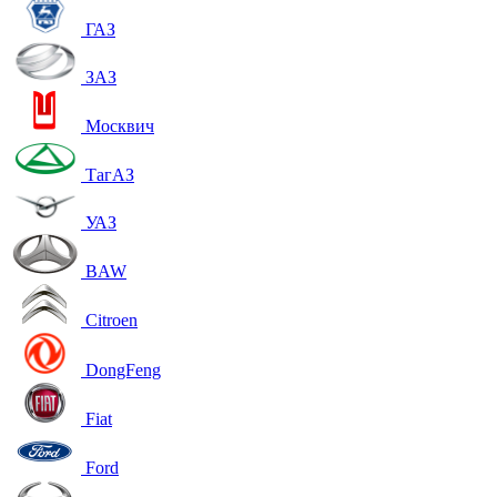
ГАЗ
ЗАЗ
Москвич
ТагАЗ
УАЗ
BAW
Citroen
DongFeng
Fiat
Ford