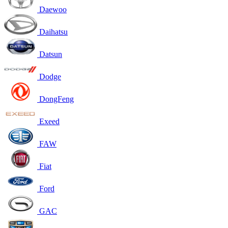
Daewoo
Daihatsu
Datsun
Dodge
DongFeng
Exeed
FAW
Fiat
Ford
GAC