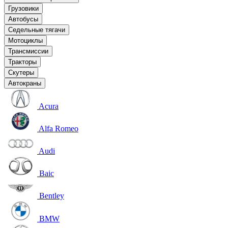
Грузовики
Автобусы
Седельные тягачи
Мотоциклы
Трансмиссии
Тракторы
Скутеры
Автокраны
Acura
Alfa Romeo
Audi
Baic
Bentley
BMW