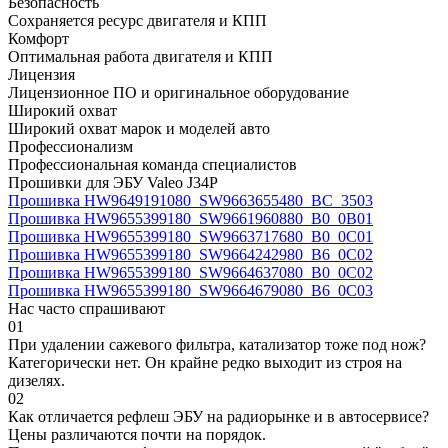
Безопасность
Сохраняется ресурс двигателя и КПП
Комфорт
Оптимальная работа двигателя и КПП
Лицензия
Лицензионное ПО и оригинальное оборудование
Широкий охват
Широкий охват марок и моделей авто
Профессионализм
Профессиональная команда специалистов
Прошивки для ЭБУ Valeo J34P
Прошивка HW9649191080_SW9663655480_BC_3503
Прошивка HW9655399180_SW9661960880_B0_0B01
Прошивка HW9655399180_SW9663717680_B0_0C01
Прошивка HW9655399180_SW9664242980_B6_0C02
Прошивка HW9655399180_SW9664637080_B0_0C02
Прошивка HW9655399180_SW9664679080_B6_0C03
Нас часто спрашивают
01
При удалении сажевого фильтра, катализатор тоже под нож?
Категорически нет. Он крайне редко выходит из строя на
дизелях.
02
Как отличается рефлеш ЭБУ на радиорынке и в автосервисе?
Цены различаются почти на порядок.