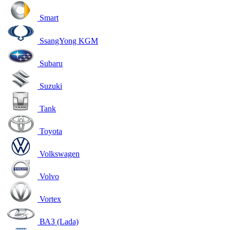
Smart
SsangYong KGM
Subaru
Suzuki
Tank
Toyota
Volkswagen
Volvo
Vortex
ВАЗ (Lada)