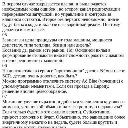
В первом случае закрывается клапан и выключаются
необходимые коды ошибок , во втором канал рециркуляции
перекрывается заглушкой, но управление и контроль за
клапаном остаются. Второе без первого невозможно, иначе
будут биться коды и включится аварийный режим. Поэтому
делается в комплексе.
05
Зависит ли цена процедуры от года машины, мощности
двигателя, типа топлива, бензин или дизель?
Косвенно да, рынок есть рынок. Но! Основной вклад в
формирование стоимости вносит сложность работы с дампом
и непосредственно с машиной.
06
На диагностике в сервисе "приговорили" датчик NOx и насос
SCR, детали очень дорогие, как быть?
Можно программно отключить систему Ad Blue (мочевина) с
упомянутыми элементами. Если без проезда в Европу,
решение вполне целесообразное.
07
Можно ли улучшить разгон и добиться увеличения крутящего
момента, установкой обманки на электроннную педаль газа?
Если только будете в это сильно верить). Субъективно,
прирост возможно и будет. Объективно, это равноценно более
энергичному нажатию на педаль, будете больше крутить и
нагружать мотор, только и всего.