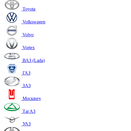
Toyota
Volkswagen
Volvo
Vortex
ВАЗ (Lada)
ГАЗ
ЗАЗ
Москвич
ТагАЗ
УАЗ