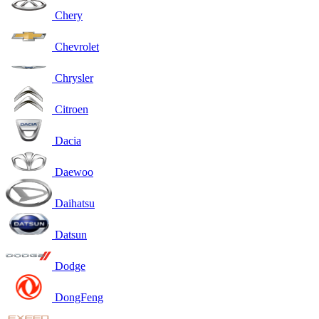
Chery
Chevrolet
Chrysler
Citroen
Dacia
Daewoo
Daihatsu
Datsun
Dodge
DongFeng