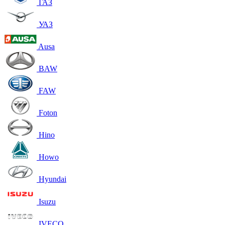
ГАЗ
УАЗ
Ausa
BAW
FAW
Foton
Hino
Howo
Hyundai
Isuzu
IVECO