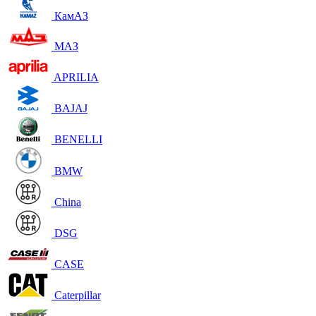
КамАЗ
МАЗ
APRILIA
BAJAJ
BENELLI
BMW
China
DSG
CASE
Caterpillar