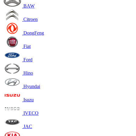
BAW
Citroen
DongFeng
Fiat
Ford
Hino
Hyundai
Isuzu
IVECO
JAC