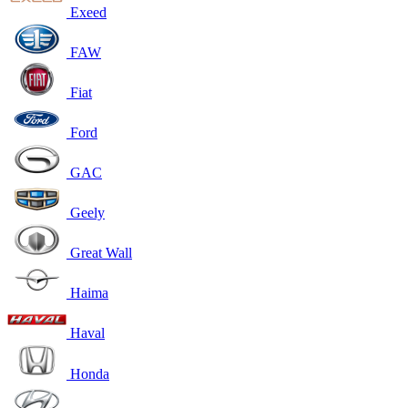
Exeed
FAW
Fiat
Ford
GAC
Geely
Great Wall
Haima
Haval
Honda