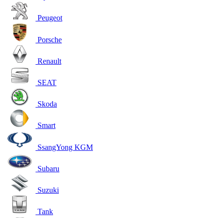
Peugeot
Porsche
Renault
SEAT
Skoda
Smart
SsangYong KGM
Subaru
Suzuki
Tank