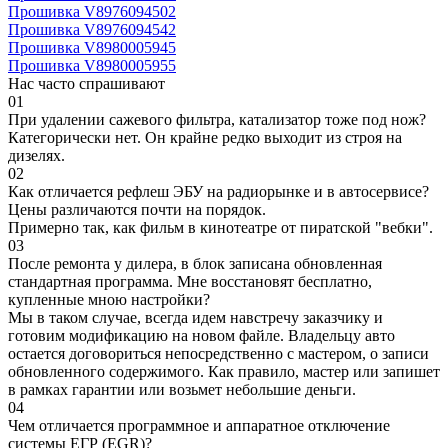
Прошивка V8976094502
Прошивка V8976094542
Прошивка V8980005945
Прошивка V8980005955
Нас часто спрашивают
01
При удалении сажевого фильтра, катализатор тоже под нож?
Категорически нет. Он крайне редко выходит из строя на
дизелях.
02
Как отличается рефлеш ЭБУ на радиорынке и в автосервисе?
Цены различаются почти на порядок.
Примерно так, как фильм в кинотеатре от пиратской "вебки".
03
После ремонта у дилера, в блок записана обновленная
стандартная программа. Мне восстановят бесплатно,
купленные мною настройки?
Мы в таком случае, всегда идем навстречу заказчику и
готовим модификацию на новом файле. Владельцу авто
остается договориться непосредственно с мастером, о записи
обновленного содержимого. Как правило, мастер или запишет
в рамках гарантии или возьмет небольшие деньги.
04
Чем отличается программное и аппаратное отключение
системы ЕГР (EGR)?