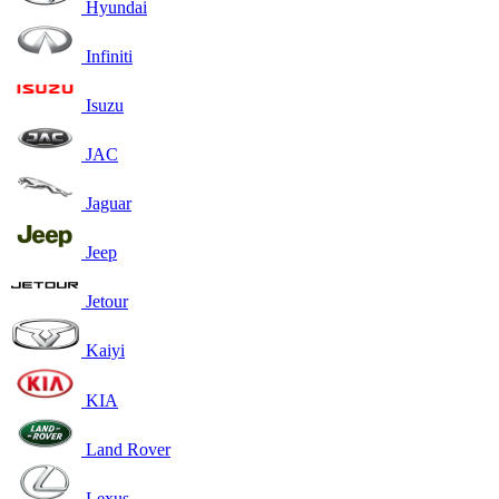
Hyundai
Infiniti
Isuzu
JAC
Jaguar
Jeep
Jetour
Kaiyi
KIA
Land Rover
Lexus