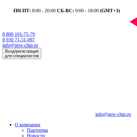
ПН-ПТ:
8:00 - 20:00
СБ-ВС:
9:00 - 18:00
(GMT+3)
8 800 101-75-79
8 930 71-51-097
info@new-chip.ru
Вход/регистрация
для специалистов
info@new-chip.ru
О компании
Партнеры
Новости