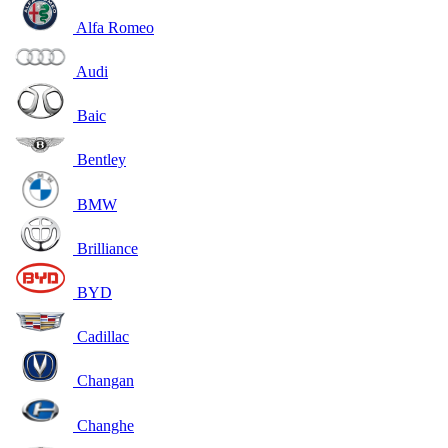
Alfa Romeo
Audi
Baic
Bentley
BMW
Brilliance
BYD
Cadillac
Changan
Changhe