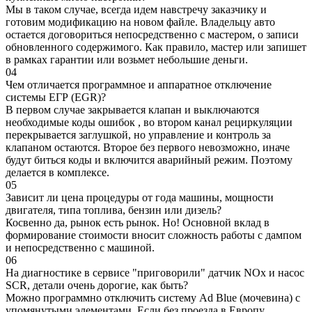
Мы в таком случае, всегда идем навстречу заказчику и
готовим модификацию на новом файле. Владельцу авто
остается договориться непосредственно с мастером, о записи
обновленного содержимого. Как правило, мастер или запишет
в рамках гарантии или возьмет небольшие деньги.
04
Чем отличается программное и аппаратное отключение
системы ЕГР (EGR)?
В первом случае закрывается клапан и выключаются
необходимые коды ошибок , во втором канал рециркуляции
перекрывается заглушкой, но управление и контроль за
клапаном остаются. Второе без первого невозможно, иначе
будут биться коды и включится аварийный режим. Поэтому
делается в комплексе.
05
Зависит ли цена процедуры от года машины, мощности
двигателя, типа топлива, бензин или дизель?
Косвенно да, рынок есть рынок. Но! Основной вклад в
формирование стоимости вносит сложность работы с дампом
и непосредственно с машиной.
06
На диагностике в сервисе "приговорили" датчик NOx и насос
SCR, детали очень дорогие, как быть?
Можно программно отключить систему Ad Blue (мочевина) с
упомянутыми элементами. Если без проезда в Европу,