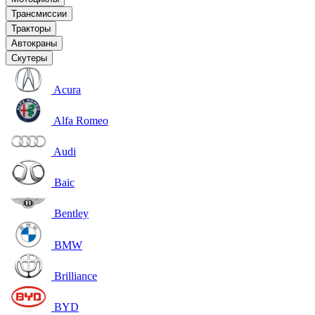
Трансмиссии
Тракторы
Автокраны
Скутеры
Acura
Alfa Romeo
Audi
Baic
Bentley
BMW
Brilliance
BYD