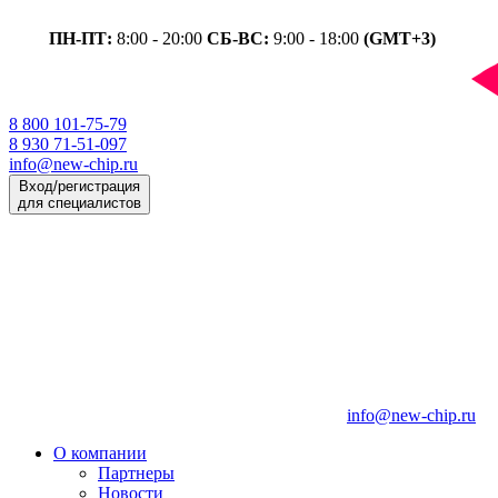
ПН-ПТ:
8:00 - 20:00
СБ-ВС:
9:00 - 18:00
(GMT+3)
8 800 101-75-79
8 930 71-51-097
info@new-chip.ru
Вход/регистрация
для специалистов
info@new-chip.ru
О компании
Партнеры
Новости