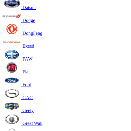
Datsun
Dodge
DongFeng
Exeed
FAW
Fiat
Ford
GAC
Geely
Great Wall