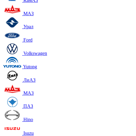
КамАЗ
МАЗ
Урал
Ford
Volkswagen
Yutong
ЛиАЗ
МАЗ
ПАЗ
Hino
Isuzu