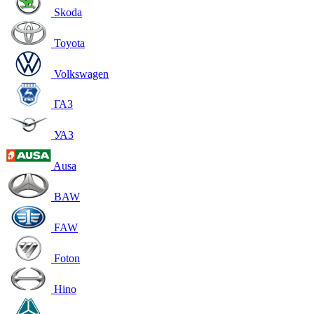
Skoda
Toyota
Volkswagen
ГАЗ
УАЗ
Ausa
BAW
FAW
Foton
Hino