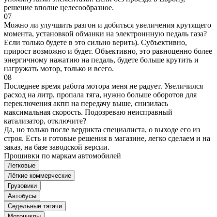
решение вполне целесообразное.
07
Можно ли улучшить разгон и добиться увеличения крутящего
момента, установкой обманки на электроннную педаль газа?
Если только будете в это сильно верить). Субъективно,
прирост возможно и будет. Объективно, это равноценно более
энергичному нажатию на педаль, будете больше крутить и
нагружать мотор, только и всего.
08
Последнее время работа мотора меня не радует. Увеличился
расход на литр, пропала тяга, нужно больше оборотов для
переключения акпп на передачу выше, снизилась
максимальная скорость. Подозреваю неисправный
катализатор, отключите?
Да, но только после вердикта специалиста, о выходе его из
строя. Есть и готовые решения в магазине, легко сделаем и на
заказ, на базе заводской версии.
Прошивки по маркам автомобилей
Легковые
Лёгкие коммерческие
Грузовики
Автобусы
Седельные тягачи
Мотоциклы