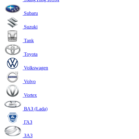
Subaru
Suzuki
Tank
Toyota
Volkswagen
Volvo
Vortex
ВАЗ (Lada)
ГАЗ
ЗАЗ