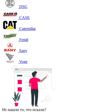
DSG
CASE
Caterpillar
Fendt
Sany
Voge
Не нашли то, что искали?