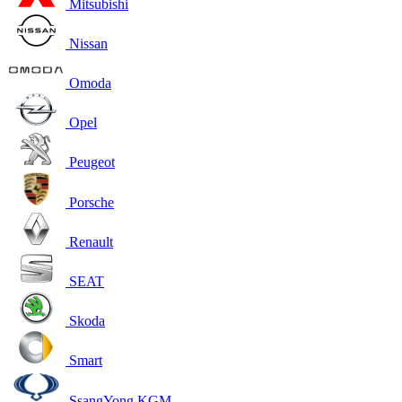
Mitsubishi
Nissan
Omoda
Opel
Peugeot
Porsche
Renault
SEAT
Skoda
Smart
SsangYong KGM