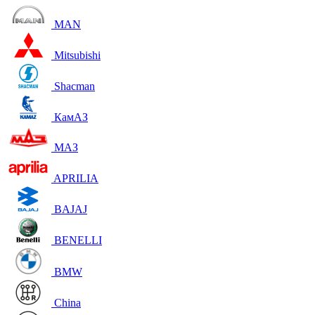
MAN
Mitsubishi
Shacman
КамАЗ
МАЗ
APRILIA
BAJAJ
BENELLI
BMW
China