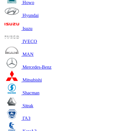
Howo
Hyundai
Isuzu
IVECO
MAN
Mercedes-Benz
Mitsubishi
Shacman
Sitrak
ГАЗ