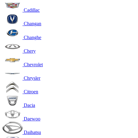
Cadillac
Changan
Changhe
Chery
Chevrolet
Chrysler
Citroen
Dacia
Daewoo
Daihatsu