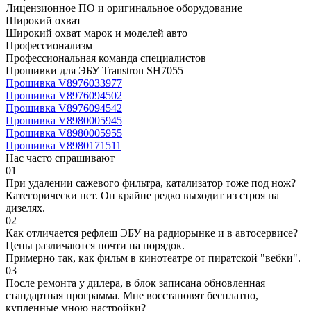
Лицензионное ПО и оригинальное оборудование
Широкий охват
Широкий охват марок и моделей авто
Профессионализм
Профессиональная команда специалистов
Прошивки для ЭБУ Transtron SH7055
Прошивка V8976033977
Прошивка V8976094502
Прошивка V8976094542
Прошивка V8980005945
Прошивка V8980005955
Прошивка V8980171511
Нас часто спрашивают
01
При удалении сажевого фильтра, катализатор тоже под нож?
Категорически нет. Он крайне редко выходит из строя на
дизелях.
02
Как отличается рефлеш ЭБУ на радиорынке и в автосервисе?
Цены различаются почти на порядок.
Примерно так, как фильм в кинотеатре от пиратской "вебки".
03
После ремонта у дилера, в блок записана обновленная
стандартная программа. Мне восстановят бесплатно,
купленные мною настройки?