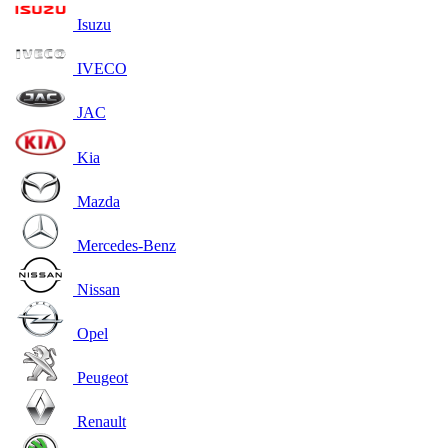
Isuzu
IVECO
JAC
Kia
Mazda
Mercedes-Benz
Nissan
Opel
Peugeot
Renault