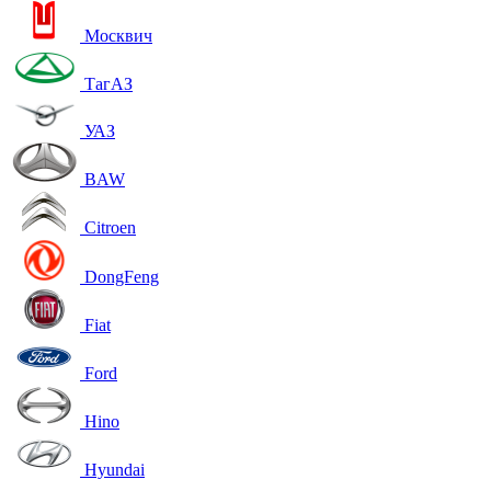
Москвич
ТагАЗ
УАЗ
BAW
Citroen
DongFeng
Fiat
Ford
Hino
Hyundai