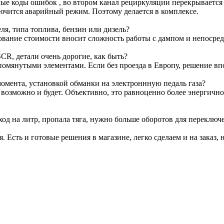
е коды ошибок , во втором канал рециркуляции перекрывается з
лючится аварийный режим. Поэтому делается в комплексе.
я, типа топлива, бензин или дизель?
ование стоимости вносит сложность работы с дампом и непосре
CR, детали очень дорогие, как быть?
омянутыми элементами. Если без проезда в Европу, решение вп
омента, установкой обманки на электроннную педаль газа?
т возможно и будет. Объективно, это равноценно более энергичн
ход на литр, пропала тяга, нужно больше оборотов для переключ
я. Есть и готовые решения в магазине, легко сделаем и на заказ, 