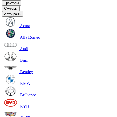
Тракторы
Скутеры
Автокраны
Acura
Alfa Romeo
Audi
Baic
Bentley
BMW
Brilliance
BYD