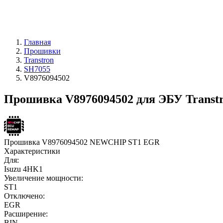
Главная
Прошивки
Transtron
SH7055
V8976094502
Прошивка V8976094502 для ЭБУ Transt
Прошивка V8976094502 NEWCHIP ST1 EGR
Характеристики
Для:
Isuzu 4HK1
Увеличение мощности:
ST1
Отключено:
EGR
Расширение:
BIN