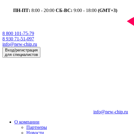
ПН-ПТ:
8:00 - 20:00
СБ-ВС:
9:00 - 18:00
(GMT+3)
8 800 101-75-79
8 930 71-51-097
info@new-chip.ru
Вход/регистрация
для специалистов
info@new-chip.ru
О компании
Партнеры
Новости