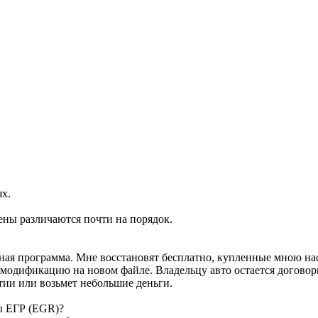
ях.
ены различаются почти на порядок.
ртная программа. Мне восстановят бесплатно, купленные мною н
м модификацию на новом файле. Владельцу авто остается договор
тии или возьмет небольшие деньги.
ы ЕГР (EGR)?