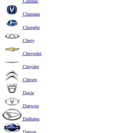
Cadillac
Changan
Changhe
Chery
Chevrolet
Chrysler
Citroen
Dacia
Daewoo
Daihatsu
Datsun