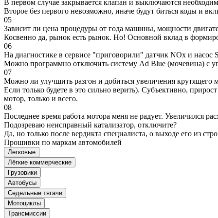
В первом случае закрывается клапан и выключаются необходимы
Второе без первого невозможно, иначе будут биться коды и вк
05
Зависит ли цена процедуры от года машины, мощности двигател
Косвенно да, рынок есть рынок. Но! Основной вклад в формир
06
На диагностике в сервисе "приговорили" датчик NOx и насос S
Можно программно отключить систему Ad Blue (мочевина) с уп
07
Можно ли улучшить разгон и добиться увеличения крутящего м
Если только будете в это сильно верить). Субъективно, прирос
мотор, только и всего.
08
Последнее время работа мотора меня не радует. Увеличился рас
Подозреваю неисправный катализатор, отключите?
Да, но только после вердикта специалиста, о выходе его из стро
Прошивки по маркам автомобилей
Легковые
Лёгкие коммерческие
Грузовики
Автобусы
Седельные тягачи
Мотоциклы
Трансмиссии