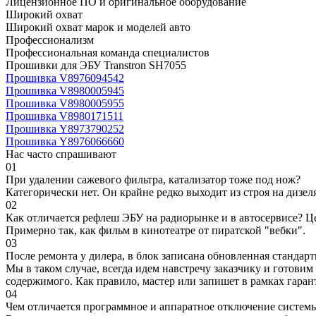
Лицензионное ПО и оригинальное оборудование
Широкий охват
Широкий охват марок и моделей авто
Профессионализм
Профессиональная команда специалистов
Прошивки для ЭБУ Transtron SH7055
Прошивка V8976094542
Прошивка V8980005945
Прошивка V8980005955
Прошивка V8980171511
Прошивка Y8973790252
Прошивка Y8976066660
Нас часто спрашивают
01
При удалении сажевого фильтра, катализатор тоже под нож?
Категорически нет. Он крайне редко выходит из строя на дизел
02
Как отличается рефлеш ЭБУ на радиорынке и в автосервисе? Ц
Примерно так, как фильм в кинотеатре от пиратской "вебки".
03
После ремонта у дилера, в блок записана обновленная станда
Мы в таком случае, всегда идем навстречу заказчику и готови
содержимого. Как правило, мастер или запишет в рамках гаран
04
Чем отличается программное и аппаратное отключение систем