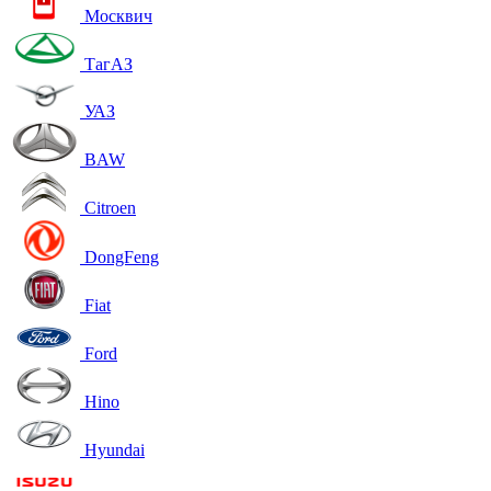
Москвич
ТагАЗ
УАЗ
BAW
Citroen
DongFeng
Fiat
Ford
Hino
Hyundai