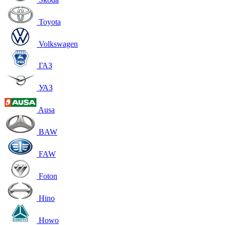
Toyota
Volkswagen
ГАЗ
УАЗ
Ausa
BAW
FAW
Foton
Hino
Howo