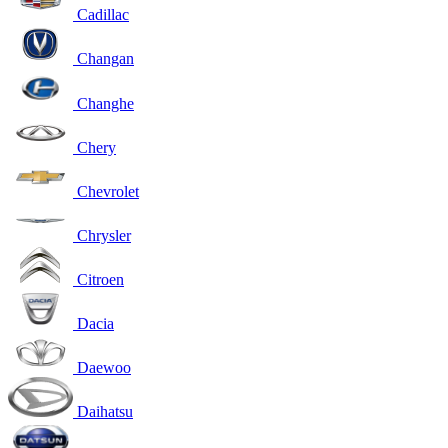
Cadillac
Changan
Changhe
Chery
Chevrolet
Chrysler
Citroen
Dacia
Daewoo
Daihatsu