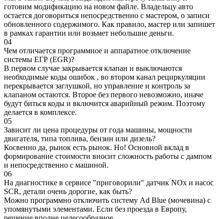
готовим модификацию на новом файле. Владельцу авто
остается договориться непосредственно с мастером, о записи
обновленного содержимого. Как правило, мастер или запишет
в рамках гарантии или возьмет небольшие деньги.
04
Чем отличается программное и аппаратное отключение
системы ЕГР (EGR)?
В первом случае закрывается клапан и выключаются
необходимые коды ошибок , во втором канал рециркуляции
перекрывается заглушкой, но управление и контроль за
клапаном остаются. Второе без первого невозможно, иначе
будут биться коды и включится аварийный режим. Поэтому
делается в комплексе.
05
Зависит ли цена процедуры от года машины, мощности
двигателя, типа топлива, бензин или дизель?
Косвенно да, рынок есть рынок. Но! Основной вклад в
формирование стоимости вносит сложность работы с дампом
и непосредственно с машиной.
06
На диагностике в сервисе "приговорили" датчик NOx и насос
SCR, детали очень дорогие, как быть?
Можно программно отключить систему Ad Blue (мочевина) с
упомянутыми элементами. Если без проезда в Европу,
решение вполне целесообразное.