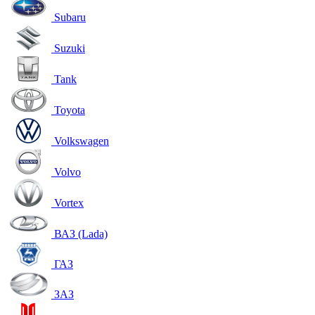
Subaru
Suzuki
Tank
Toyota
Volkswagen
Volvo
Vortex
ВАЗ (Lada)
ГАЗ
ЗАЗ