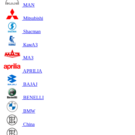
MAN
Mitsubishi
Shacman
КамАЗ
МАЗ
APRILIA
BAJAJ
BENELLI
BMW
China