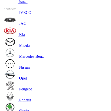
Isuzu
IVECO
JAC
Kia
Mazda
Mercedes-Benz
Nissan
Opel
Peugeot
Renault
Skoda