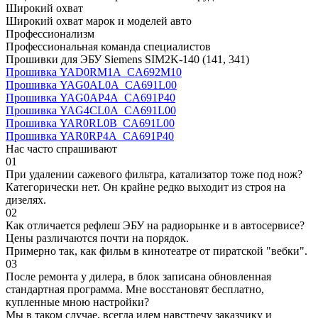
Широкий охват
Широкий охват марок и моделей авто
Профессионализм
Профессиональная команда специалистов
Прошивки для ЭБУ Siemens SIM2K-140 (141, 341)
Прошивка YAD0RM1A_CA692M10
Прошивка YAG0AL0A_CA691L00
Прошивка YAG0AP4A_CA691P40
Прошивка YAG4CL0A_CA691L00
Прошивка YAR0RL0B_CA691L00
Прошивка YAR0RP4A_CA691P40
Нас часто спрашивают
01
При удалении сажевого фильтра, катализатор тоже под нож?
Категорически нет. Он крайне редко выходит из строя на
дизелях.
02
Как отличается рефлеш ЭБУ на радиорынке и в автосервисе?
Цены различаются почти на порядок.
Примерно так, как фильм в кинотеатре от пиратской "вебки".
03
После ремонта у дилера, в блок записана обновленная
стандартная программа. Мне восстановят бесплатно,
купленные мною настройки?
Мы в таком случае, всегда идем навстречу заказчику и