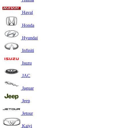
Haval
Honda
Hyundai
Infiniti
Isuzu
JAC
Jaguar
Jeep
Jetour
Kaiyi