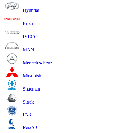
Hyundai
Isuzu
IVECO
MAN
Mercedes-Benz
Mitsubishi
Shacman
Sitrak
ГАЗ
КамАЗ