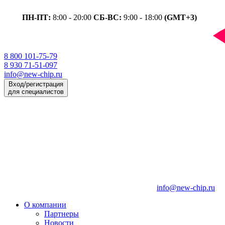
ПН-ПТ:
8:00 - 20:00
СБ-ВС:
9:00 - 18:00
(GMT+3)
8 800 101-75-79
8 930 71-51-097
info@new-chip.ru
Вход/регистрация
для специалистов
info@new-chip.ru
О компании
Партнеры
Новости