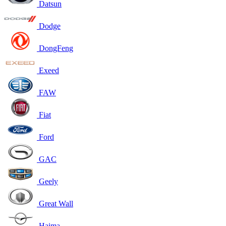
Datsun
Dodge
DongFeng
Exeed
FAW
Fiat
Ford
GAC
Geely
Great Wall
Haima