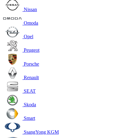
Nissan
Omoda
Opel
Peugeot
Porsche
Renault
SEAT
Skoda
Smart
SsangYong KGM