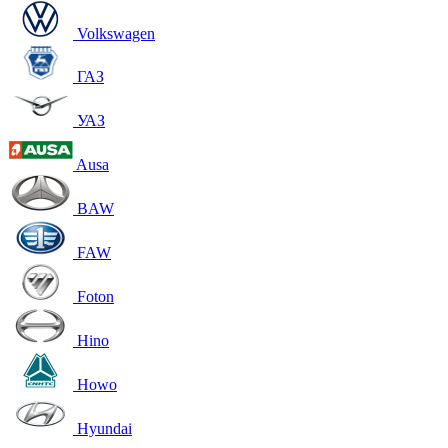
Volkswagen
ГАЗ
УАЗ
Ausa
BAW
FAW
Foton
Hino
Howo
Hyundai