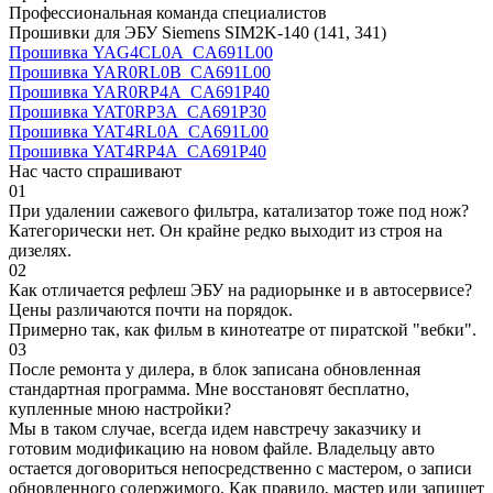
Профессиональная команда специалистов
Прошивки для ЭБУ Siemens SIM2K-140 (141, 341)
Прошивка YAG4CL0A_CA691L00
Прошивка YAR0RL0B_CA691L00
Прошивка YAR0RP4A_CA691P40
Прошивка YAT0RP3A_CA691P30
Прошивка YAT4RL0A_CA691L00
Прошивка YAT4RP4A_CA691P40
Нас часто спрашивают
01
При удалении сажевого фильтра, катализатор тоже под нож?
Категорически нет. Он крайне редко выходит из строя на
дизелях.
02
Как отличается рефлеш ЭБУ на радиорынке и в автосервисе?
Цены различаются почти на порядок.
Примерно так, как фильм в кинотеатре от пиратской "вебки".
03
После ремонта у дилера, в блок записана обновленная
стандартная программа. Мне восстановят бесплатно,
купленные мною настройки?
Мы в таком случае, всегда идем навстречу заказчику и
готовим модификацию на новом файле. Владельцу авто
остается договориться непосредственно с мастером, о записи
обновленного содержимого. Как правило, мастер или запишет