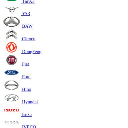
ТагАЗ
УАЗ
BAW
Citroen
DongFeng
Fiat
Ford
Hino
Hyundai
Isuzu
IVECO