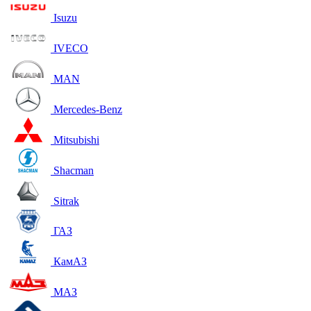
Isuzu
IVECO
MAN
Mercedes-Benz
Mitsubishi
Shacman
Sitrak
ГАЗ
КамАЗ
МАЗ