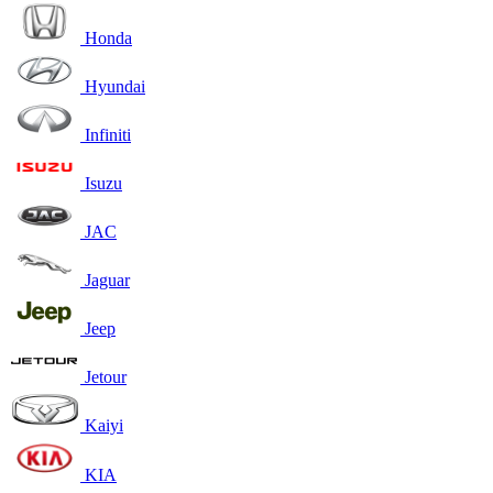
Honda
Hyundai
Infiniti
Isuzu
JAC
Jaguar
Jeep
Jetour
Kaiyi
KIA