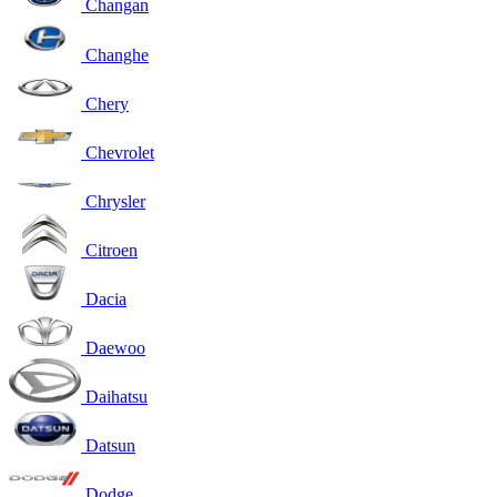
Changan
Changhe
Chery
Chevrolet
Chrysler
Citroen
Dacia
Daewoo
Daihatsu
Datsun
Dodge