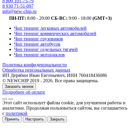
8 800 101-75-79
8 930 71-51-097
info@new-chip.ru
ПН-ПТ:
8:00 - 20:00
СБ-ВС:
9:00 - 18:00
(GMT+3)
Чип тюнинг легковых автомобилей
Чип тюнинг коммерческих автомобилей
Чип тюнинг грузовиков
Чип тюнинг автобусов
Чип тюнинг седельных тягачей
Чип тюнинг мотоциклов
Политика конфиденциальности
Обработка персональных данных
ИП Дерябин Иван Евгеньевич, ИНН 760418436086
© NEWCHIP 2019 - 2026. Все права защищены.
Заказать звонок
Подробнее об оплате
Этот сайт использует файлы cookie
, для улучшения работы и
аналитики
. Продолжая пользоваться сайтом, вы соглашаетесь
с
политикой
Принять
Настроить
Закрыть