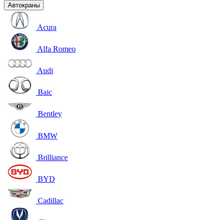
Автокраны
Acura
Alfa Romeo
Audi
Baic
Bentley
BMW
Brilliance
BYD
Cadillac