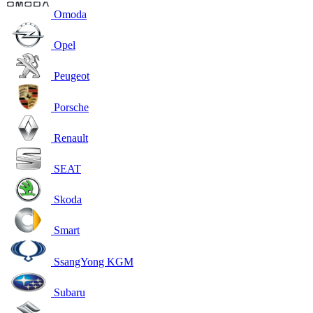
Omoda
Opel
Peugeot
Porsche
Renault
SEAT
Skoda
Smart
SsangYong KGM
Subaru