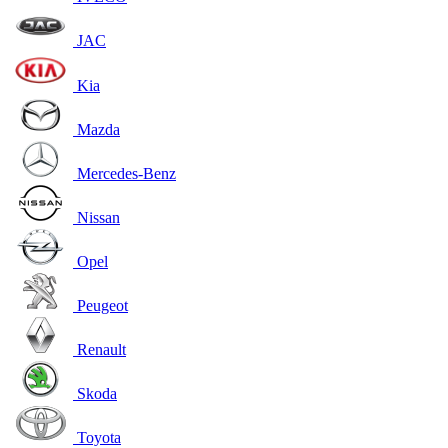
JAC
Kia
Mazda
Mercedes-Benz
Nissan
Opel
Peugeot
Renault
Skoda
Toyota