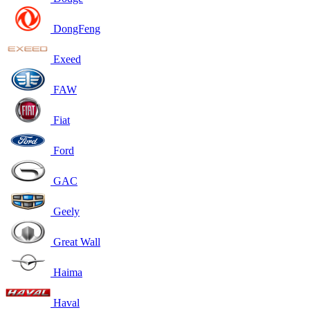
DongFeng
Exeed
FAW
Fiat
Ford
GAC
Geely
Great Wall
Haima
Haval