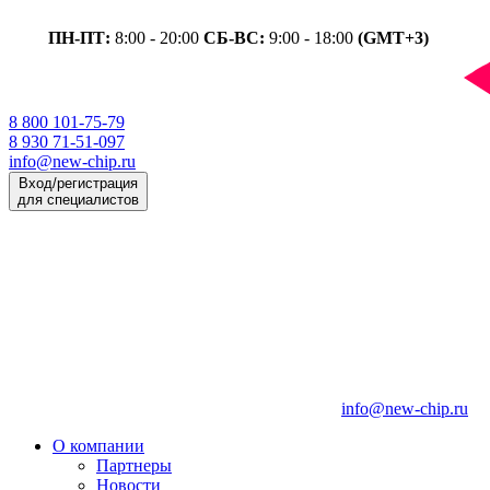
ПН-ПТ:
8:00 - 20:00
СБ-ВС:
9:00 - 18:00
(GMT+3)
8 800 101-75-79
8 930 71-51-097
info@new-chip.ru
Вход/регистрация
для специалистов
info@new-chip.ru
О компании
Партнеры
Новости