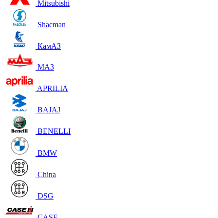
Mitsubishi
Shacman
КамАЗ
МАЗ
APRILIA
BAJAJ
BENELLI
BMW
China
DSG
CASE