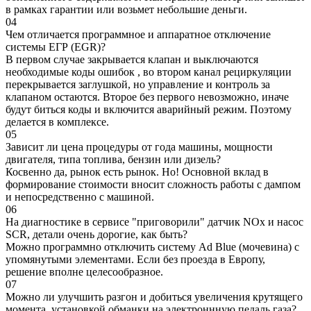
в рамках гарантии или возьмет небольшие деньги.
04
Чем отличается программное и аппаратное отключение
системы ЕГР (EGR)?
В первом случае закрывается клапан и выключаются
необходимые коды ошибок , во втором канал рециркуляции
перекрывается заглушкой, но управление и контроль за
клапаном остаются. Второе без первого невозможно, иначе
будут биться коды и включится аварийный режим. Поэтому
делается в комплексе.
05
Зависит ли цена процедуры от года машины, мощности
двигателя, типа топлива, бензин или дизель?
Косвенно да, рынок есть рынок. Но! Основной вклад в
формирование стоимости вносит сложность работы с дампом
и непосредственно с машиной.
06
На диагностике в сервисе "приговорили" датчик NOx и насос
SCR, детали очень дорогие, как быть?
Можно программно отключить систему Ad Blue (мочевина) с
упомянутыми элементами. Если без проезда в Европу,
решение вполне целесообразное.
07
Можно ли улучшить разгон и добиться увеличения крутящего
момента, установкой обманки на электроннную педаль газа?