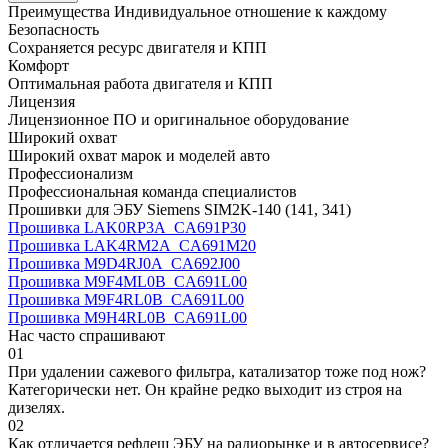
Преимущества
Индивидуальное отношение к каждому
Безопасность
Сохраняется ресурс двигателя и КПП
Комфорт
Оптимальная работа двигателя и КПП
Лицензия
Лицензионное ПО и оригинальное оборудование
Широкий охват
Широкий охват марок и моделей авто
Профессионализм
Профессиональная команда специалистов
Прошивки для ЭБУ Siemens SIM2K-140 (141, 341)
Прошивка LAK0RP3A_CA691P30
Прошивка LAK4RM2A_CA691M20
Прошивка M9D4RJ0A_CA692J00
Прошивка M9F4ML0B_CA691L00
Прошивка M9F4RL0B_CA691L00
Прошивка M9H4RL0B_CA691L00
Нас часто спрашивают
01
При удалении сажевого фильтра, катализатор тоже под нож?
Категорически нет. Он крайне редко выходит из строя на
дизелях.
02
Как отличается рефлеш ЭБУ на радиорынке и в автосервисе?