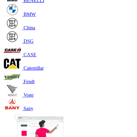
BENELLI
BMW
China
DSG
CASE
Caterpillar
Fendt
Voge
Sany