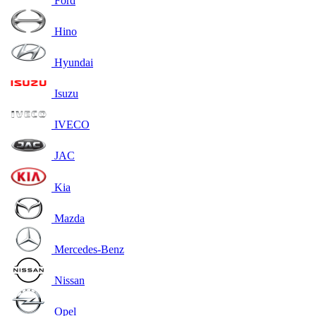
Ford
Hino
Hyundai
Isuzu
IVECO
JAC
Kia
Mazda
Mercedes-Benz
Nissan
Opel