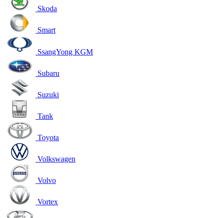
Skoda
Smart
SsangYong KGM
Subaru
Suzuki
Tank
Toyota
Volkswagen
Volvo
Vortex