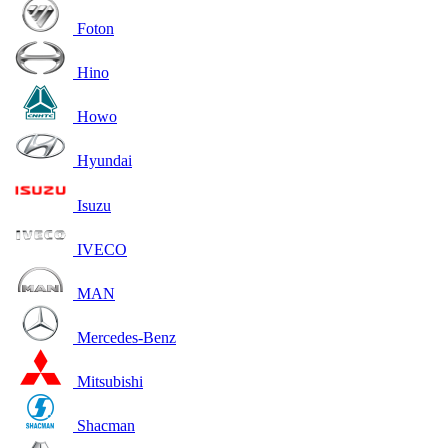
Foton
Hino
Howo
Hyundai
Isuzu
IVECO
MAN
Mercedes-Benz
Mitsubishi
Shacman