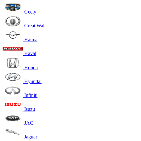
Geely
Great Wall
Haima
Haval
Honda
Hyundai
Infiniti
Isuzu
JAC
Jaguar