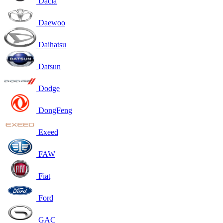
Dacia
Daewoo
Daihatsu
Datsun
Dodge
DongFeng
Exeed
FAW
Fiat
Ford
GAC