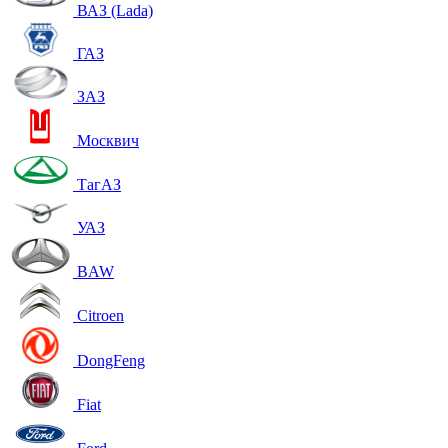
ВАЗ (Lada)
ГАЗ
ЗАЗ
Москвич
ТагАЗ
УАЗ
BAW
Citroen
DongFeng
Fiat