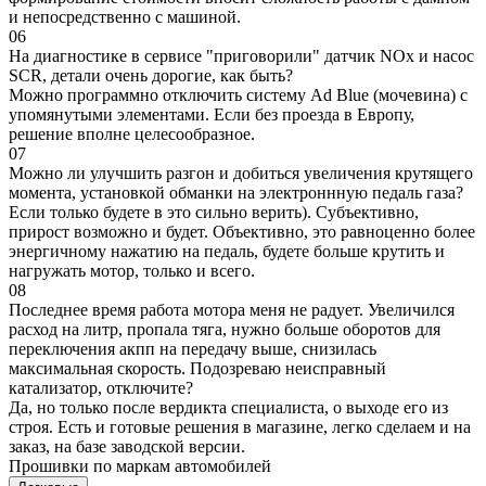
и непосредственно с машиной.
06
На диагностике в сервисе "приговорили" датчик NOx и насос
SCR, детали очень дорогие, как быть?
Можно программно отключить систему Ad Blue (мочевина) с
упомянутыми элементами. Если без проезда в Европу,
решение вполне целесообразное.
07
Можно ли улучшить разгон и добиться увеличения крутящего
момента, установкой обманки на электроннную педаль газа?
Если только будете в это сильно верить). Субъективно,
прирост возможно и будет. Объективно, это равноценно более
энергичному нажатию на педаль, будете больше крутить и
нагружать мотор, только и всего.
08
Последнее время работа мотора меня не радует. Увеличился
расход на литр, пропала тяга, нужно больше оборотов для
переключения акпп на передачу выше, снизилась
максимальная скорость. Подозреваю неисправный
катализатор, отключите?
Да, но только после вердикта специалиста, о выходе его из
строя. Есть и готовые решения в магазине, легко сделаем и на
заказ, на базе заводской версии.
Прошивки по маркам автомобилей