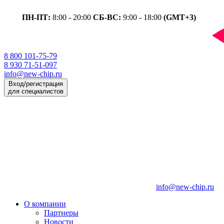
ПН-ПТ:
8:00 - 20:00
СБ-ВС:
9:00 - 18:00
(GMT+3)
8 800 101-75-79
8 930 71-51-097
info@new-chip.ru
Вход/регистрация
для специалистов
info@new-chip.ru
О компании
Партнеры
Новости