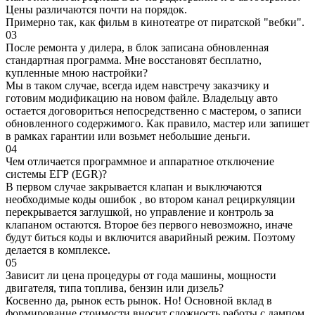
Цены различаются почти на порядок.
Примерно так, как фильм в кинотеатре от пиратской "вебки".
03
После ремонта у дилера, в блок записана обновленная
стандартная программа. Мне восстановят бесплатно,
купленные мною настройки?
Мы в таком случае, всегда идем навстречу заказчику и
готовим модификацию на новом файле. Владельцу авто
остается договориться непосредственно с мастером, о записи
обновленного содержимого. Как правило, мастер или запишет
в рамках гарантии или возьмет небольшие деньги.
04
Чем отличается программное и аппаратное отключение
системы ЕГР (EGR)?
В первом случае закрывается клапан и выключаются
необходимые коды ошибок , во втором канал рециркуляции
перекрывается заглушкой, но управление и контроль за
клапаном остаются. Второе без первого невозможно, иначе
будут биться коды и включится аварийный режим. Поэтому
делается в комплексе.
05
Зависит ли цена процедуры от года машины, мощности
двигателя, типа топлива, бензин или дизель?
Косвенно да, рынок есть рынок. Но! Основной вклад в
формирование стоимости вносит сложность работы с дампом