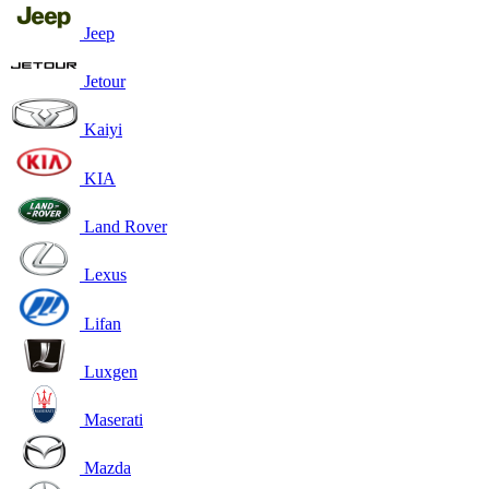
Jeep
Jetour
Kaiyi
KIA
Land Rover
Lexus
Lifan
Luxgen
Maserati
Mazda