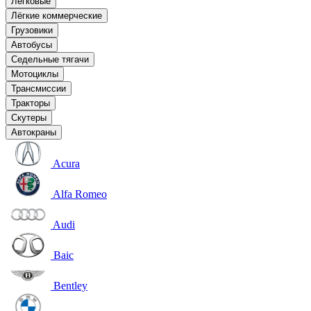
Легковые
Лёгкие коммерческие
Грузовики
Автобусы
Седельные тягачи
Мотоциклы
Трансмиссии
Тракторы
Скутеры
Автокраны
Acura
Alfa Romeo
Audi
Baic
Bentley