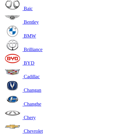
Baic
Bentley
BMW
Brilliance
BYD
Cadillac
Changan
Changhe
Chery
Chevrolet