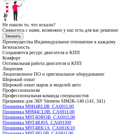
Не нашли то, что искали?
Свяжитесь с нами, возможно у нас есть для вас решение
Заказать
Преимущества
Индивидуальное отношение к каждому
Безопасность
Сохраняется ресурс двигателя и КПП
Комфорт
Оптимальная работа двигателя и КПП
Лицензия
Лицензионное ПО и оригинальное оборудование
Широкий охват
Широкий охват марок и моделей авто
Профессионализм
Профессиональная команда специалистов
Прошивки для ЭБУ Siemens SIM2K-140 (141, 341)
Прошивка M9H4RL0B_CA691L00
Прошивка M9M4CL0B_CA691L00
Прошивка M9T4DROB_CA691L00
Прошивка M9T4RJ0A_CA691J00
Прошивка M9T4RK1A_CA691K10
Прошивка M9T4RL0B_CA691L00