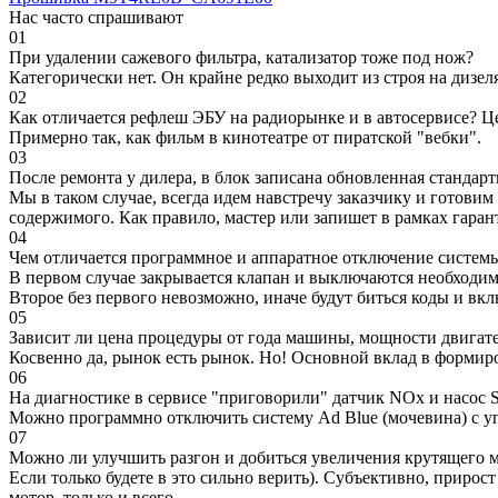
Нас часто спрашивают
01
При удалении сажевого фильтра, катализатор тоже под нож?
Категорически нет. Он крайне редко выходит из строя на дизел
02
Как отличается рефлеш ЭБУ на радиорынке и в автосервисе? Ц
Примерно так, как фильм в кинотеатре от пиратской "вебки".
03
После ремонта у дилера, в блок записана обновленная станда
Мы в таком случае, всегда идем навстречу заказчику и готови
содержимого. Как правило, мастер или запишет в рамках гаран
04
Чем отличается программное и аппаратное отключение систем
В первом случае закрывается клапан и выключаются необходимы
Второе без первого невозможно, иначе будут биться коды и вк
05
Зависит ли цена процедуры от года машины, мощности двигател
Косвенно да, рынок есть рынок. Но! Основной вклад в формир
06
На диагностике в сервисе "приговорили" датчик NOx и насос S
Можно программно отключить систему Ad Blue (мочевина) с уп
07
Можно ли улучшить разгон и добиться увеличения крутящего м
Если только будете в это сильно верить). Субъективно, прирос
мотор, только и всего.