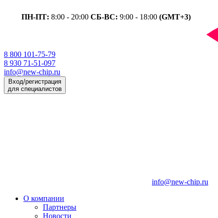
ПН-ПТ:
8:00 - 20:00
СБ-ВС:
9:00 - 18:00
(GMT+3)
8 800 101-75-79
8 930 71-51-097
info@new-chip.ru
Вход/регистрация
для специалистов
info@new-chip.ru
О компании
Партнеры
Новости