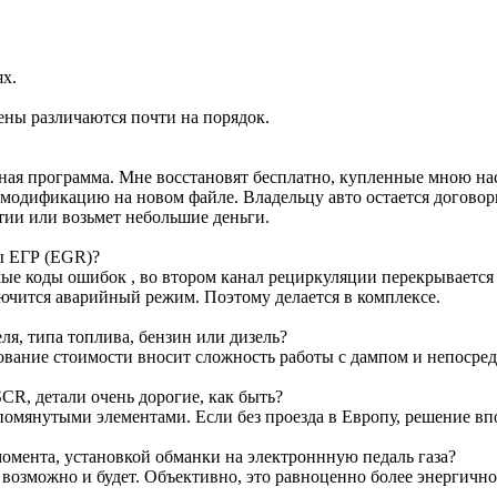
ях.
ены различаются почти на порядок.
ртная программа. Мне восстановят бесплатно, купленные мною н
м модификацию на новом файле. Владельцу авто остается договор
тии или возьмет небольшие деньги.
ы ЕГР (EGR)?
е коды ошибок , во втором канал рециркуляции перекрывается з
лючится аварийный режим. Поэтому делается в комплексе.
я, типа топлива, бензин или дизель?
ование стоимости вносит сложность работы с дампом и непосре
CR, детали очень дорогие, как быть?
омянутыми элементами. Если без проезда в Европу, решение вп
омента, установкой обманки на электроннную педаль газа?
т возможно и будет. Объективно, это равноценно более энергичн