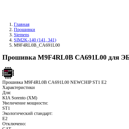
Главная
Прошивки
Siemens
SIM2K-140 (141, 341)
M9F4RL0B_CA691L00
Прошивка M9F4RL0B CA691L00 для ЭБУ 
Прошивка M9F4RL0B CA691L00 NEWCHIP ST1 E2
Характеристики
Для:
KIA Sorento (XM)
Увеличение мощности:
ST1
Экологический стандарт:
E2
Отключено:
CAT