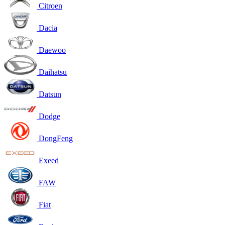
Citroen
Dacia
Daewoo
Daihatsu
Datsun
Dodge
DongFeng
Exeed
FAW
Fiat