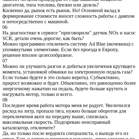
двигателя, типа топлива, бензин или дизель?
Косвенно да, рынок есть рынок. Но! Основной вклад в
формирование стоимости вносит сложность работы с дампом
и непосредственно с машиной.
06
На диагностике в сервисе "приговорили" датчик NOx и насос
SCR, детали очень дорогие, как быть?
Можно программно отключить систему Ad Blue (мочевина) с
упомянутыми элементами. Если без проезда в Европу,
решение вполне целесообразное.
07
Можно ли улучшить разгон и добиться увеличения крутящего
момента, установкой обманки на электроннную педаль газа?
Если только будете в это сильно верить). Субъективно,
прирост возможно и будет. Объективно, это равноценно более
энергичному нажатию на педаль, будете больше крутить и
нагружать мотор, только и всего.
08
Последнее время работа мотора меня не радует. Увеличился
расход на литр, пропала тяга, нужно больше оборотов для
переключения акпп на передачу выше, снизилась
максимальная скорость. Подозреваю неисправный
катализатор, отключите?
Да, но только после вердикта специалиста, о выходе его из
строя. Есть и готовые решения в магазине, легко сделаем и на