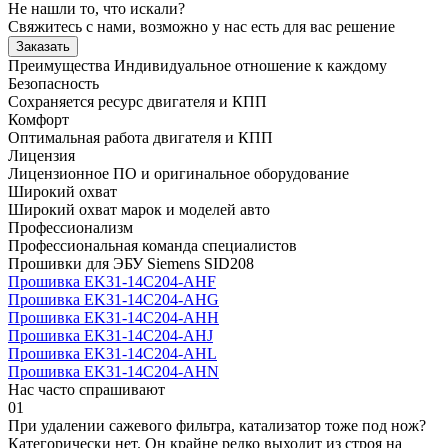
Не нашли то, что искали?
Свяжитесь с нами, возможно у нас есть для вас решение
Заказать
Преимущества
Индивидуальное отношение к каждому
Безопасность
Сохраняется ресурс двигателя и КПП
Комфорт
Оптимальная работа двигателя и КПП
Лицензия
Лицензионное ПО и оригинальное оборудование
Широкий охват
Широкий охват марок и моделей авто
Профессионализм
Профессиональная команда специалистов
Прошивки для ЭБУ Siemens SID208
Прошивка EK31-14C204-AHF
Прошивка EK31-14C204-AHG
Прошивка EK31-14C204-AHH
Прошивка EK31-14C204-AHJ
Прошивка EK31-14C204-AHL
Прошивка EK31-14C204-AHN
Нас часто спрашивают
01
При удалении сажевого фильтра, катализатор тоже под нож?
Категорически нет. Он крайне редко выходит из строя на