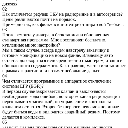
дизелях.
02
Как отличается рефлеш ЭБУ на радиорынке и в автосервисе?
Цены различаются почти на порядок.
Примерно так, как фильм в кинотеатре от пиратской "вебки".
03
После ремонта у дилера, в блок записана обновленная
стандартная программа. Мне восстановят бесплатно,
купленные мною настройки?
Мы в таком случае, всегда идем навстречу заказчику и
готовим модификацию на новом файле. Владельцу авто
остается договориться непосредственно с мастером, о записи
обновленного содержимого. Как правило, мастер или запишет
в рамках гарантии или возьмет небольшие деньги.
04
Чем отличается программное и аппаратное отключение
системы ЕГР (EGR)?
В первом случае закрывается клапан и выключаются
необходимые коды ошибок , во втором канал рециркуляции
перекрывается заглушкой, но управление и контроль за
клапаном остаются. Второе без первого невозможно, иначе
будут биться коды и включится аварийный режим. Поэтому
делается в комплексе.
05
Зависит ли цена процедуры от года машины, мощности