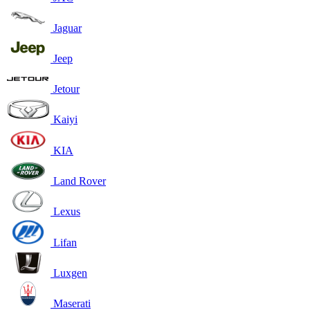
Jaguar
Jeep
Jetour
Kaiyi
KIA
Land Rover
Lexus
Lifan
Luxgen
Maserati