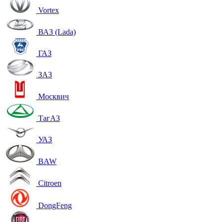
Vortex
ВАЗ (Lada)
ГАЗ
ЗАЗ
Москвич
ТагАЗ
УАЗ
BAW
Citroen
DongFeng