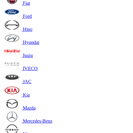
Fiat
Ford
Hino
Hyundai
Isuzu
IVECO
JAC
Kia
Mazda
Mercedes-Benz