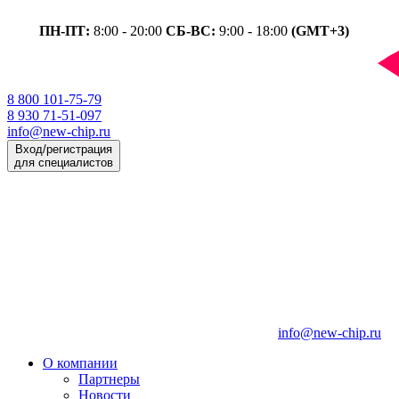
ПН-ПТ:
8:00 - 20:00
СБ-ВС:
9:00 - 18:00
(GMT+3)
8 800 101-75-79
8 930 71-51-097
info@new-chip.ru
Вход/регистрация
для специалистов
info@new-chip.ru
О компании
Партнеры
Новости