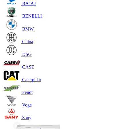
BAJAJ
BENELLI
BMW
China
DSG
CASE
Caterpillar
Fendt
Voge
Sany