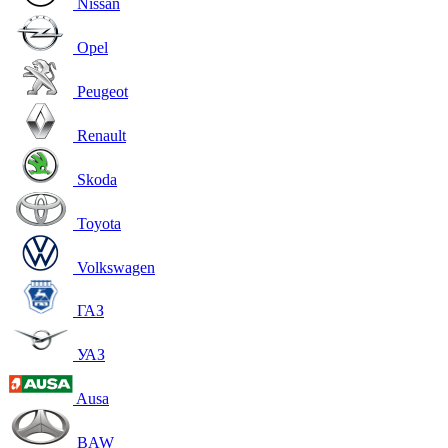
Nissan
Opel
Peugeot
Renault
Skoda
Toyota
Volkswagen
ГАЗ
УАЗ
Ausa
BAW