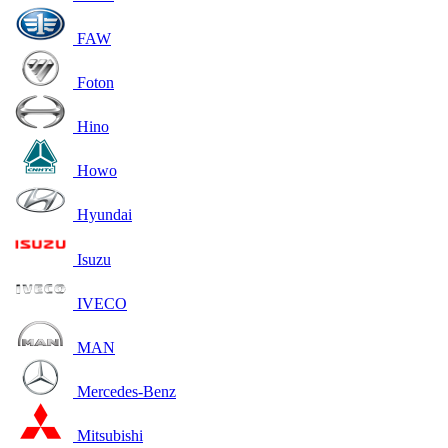
FAW
Foton
Hino
Howo
Hyundai
Isuzu
IVECO
MAN
Mercedes-Benz
Mitsubishi