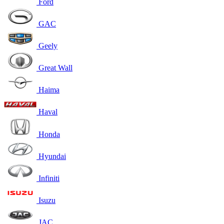
Ford
GAC
Geely
Great Wall
Haima
Haval
Honda
Hyundai
Infiniti
Isuzu
JAC