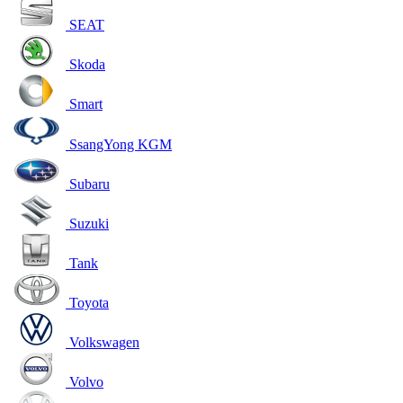
SEAT
Skoda
Smart
SsangYong KGM
Subaru
Suzuki
Tank
Toyota
Volkswagen
Volvo