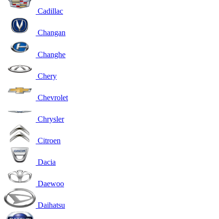
Cadillac
Changan
Changhe
Chery
Chevrolet
Chrysler
Citroen
Dacia
Daewoo
Daihatsu