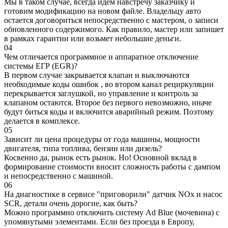
Мы в таком случае, всегда идем навстречу заказчику и
готовим модификацию на новом файле. Владельцу авто
остается договориться непосредственно с мастером, о записи
обновленного содержимого. Как правило, мастер или запишет
в рамках гарантии или возьмет небольшие деньги.
04
Чем отличается программное и аппаратное отключение
системы ЕГР (EGR)?
В первом случае закрывается клапан и выключаются
необходимые коды ошибок , во втором канал рециркуляции
перекрывается заглушкой, но управление и контроль за
клапаном остаются. Второе без первого невозможно, иначе
будут биться коды и включится аварийный режим. Поэтому
делается в комплексе.
05
Зависит ли цена процедуры от года машины, мощности
двигателя, типа топлива, бензин или дизель?
Косвенно да, рынок есть рынок. Но! Основной вклад в
формирование стоимости вносит сложность работы с дампом
и непосредственно с машиной.
06
На диагностике в сервисе "приговорили" датчик NOx и насос
SCR, детали очень дорогие, как быть?
Можно программно отключить систему Ad Blue (мочевина) с
упомянутыми элементами. Если без проезда в Европу,