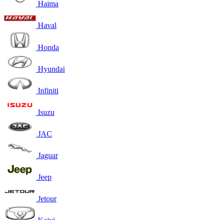
Haima
Haval
Honda
Hyundai
Infiniti
Isuzu
JAC
Jaguar
Jeep
Jetour