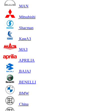
MAN
Mitsubishi
Shacman
КамАЗ
МАЗ
APRILIA
BAJAJ
BENELLI
BMW
China