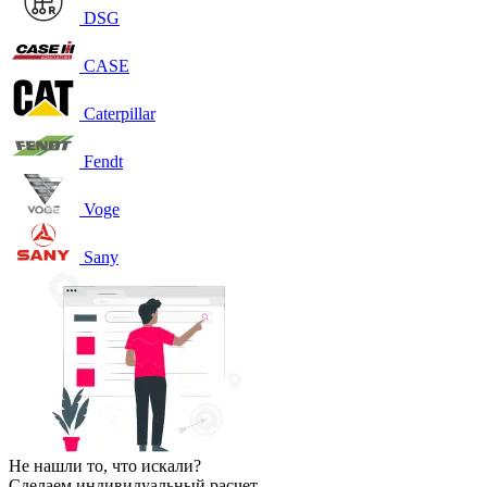
DSG
CASE
Caterpillar
Fendt
Voge
Sany
Не нашли то, что искали?
Сделаем индивидуальный расчет