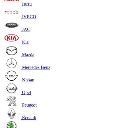
Isuzu
IVECO
JAC
Kia
Mazda
Mercedes-Benz
Nissan
Opel
Peugeot
Renault