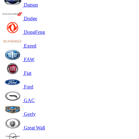
Datsun
Dodge
DongFeng
Exeed
FAW
Fiat
Ford
GAC
Geely
Great Wall