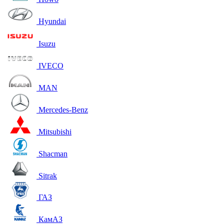
Hyundai
Isuzu
IVECO
MAN
Mercedes-Benz
Mitsubishi
Shacman
Sitrak
ГАЗ
КамАЗ