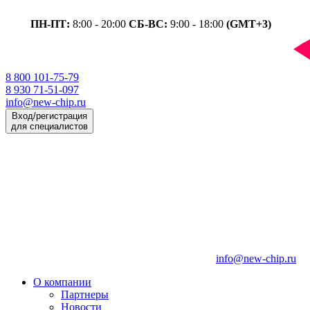
ПН-ПТ:
8:00 - 20:00
СБ-ВС:
9:00 - 18:00
(GMT+3)
8 800 101-75-79
8 930 71-51-097
info@new-chip.ru
Вход/регистрация
для специалистов
info@new-chip.ru
О компании
Партнеры
Новости