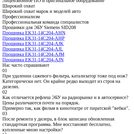
Лицензионное ПО и оригинальное оборудование
Широкий охват
Широкий охват марок и моделей авто
Профессионализм
Профессиональная команда специалистов
Прошивки для ЭБУ Siemens SID208
Прошивка EK31-14C204-AHN
Прошивка EK31-14C204-AHP
Прошивка EK31-14C204-AJK
Прошивка EK31-14C204-AJL
Прошивка EK31-14C204-AJM
Прошивка EK31-14C204-AJN
Нас часто спрашивают
01
При удалении сажевого фильтра, катализатор тоже под нож?
Категорически нет. Он крайне редко выходит из строя на
дизелях.
02
Как отличается рефлеш ЭБУ на радиорынке и в автосервисе?
Цены различаются почти на порядок.
Примерно так, как фильм в кинотеатре от пиратской "вебки".
03
После ремонта у дилера, в блок записана обновленная
стандартная программа. Мне восстановят бесплатно,
купленные мною настройки?