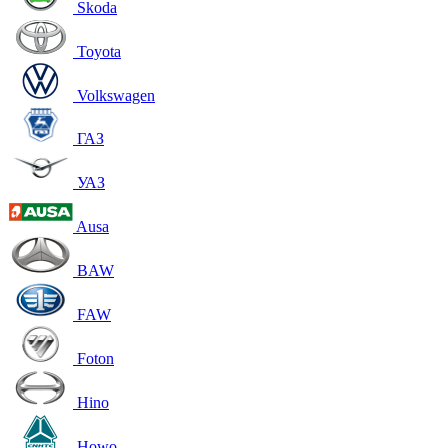
Skoda
Toyota
Volkswagen
ГАЗ
УАЗ
Ausa
BAW
FAW
Foton
Hino
Howo