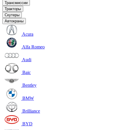
Трансмиссии
Тракторы
Скутеры
Автокраны
Acura
Alfa Romeo
Audi
Baic
Bentley
BMW
Brilliance
BYD