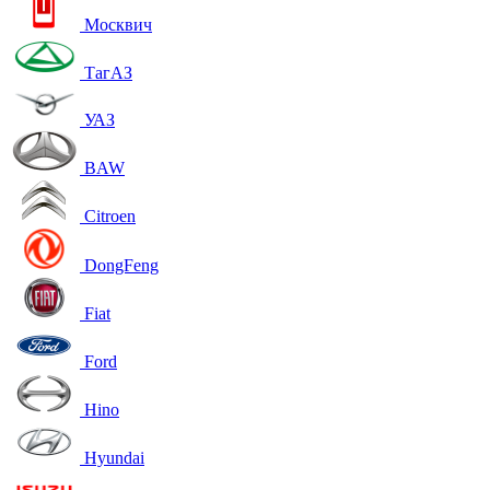
Москвич
ТагАЗ
УАЗ
BAW
Citroen
DongFeng
Fiat
Ford
Hino
Hyundai