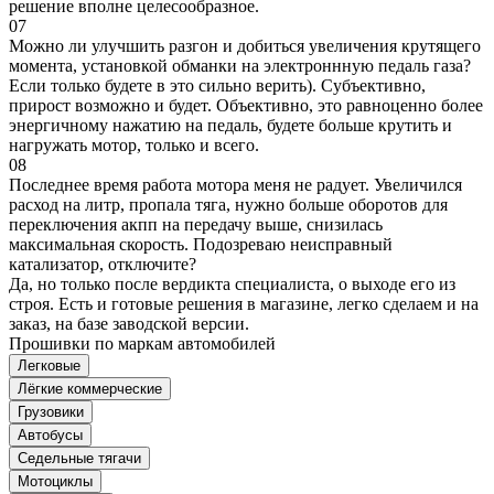
решение вполне целесообразное.
07
Можно ли улучшить разгон и добиться увеличения крутящего
момента, установкой обманки на электроннную педаль газа?
Если только будете в это сильно верить). Субъективно,
прирост возможно и будет. Объективно, это равноценно более
энергичному нажатию на педаль, будете больше крутить и
нагружать мотор, только и всего.
08
Последнее время работа мотора меня не радует. Увеличился
расход на литр, пропала тяга, нужно больше оборотов для
переключения акпп на передачу выше, снизилась
максимальная скорость. Подозреваю неисправный
катализатор, отключите?
Да, но только после вердикта специалиста, о выходе его из
строя. Есть и готовые решения в магазине, легко сделаем и на
заказ, на базе заводской версии.
Прошивки по маркам автомобилей
Легковые
Лёгкие коммерческие
Грузовики
Автобусы
Седельные тягачи
Мотоциклы