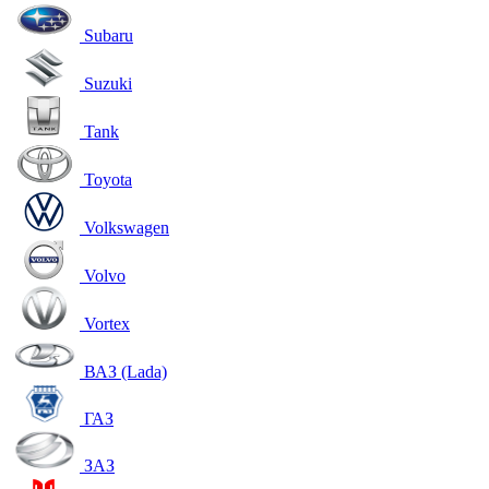
Subaru
Suzuki
Tank
Toyota
Volkswagen
Volvo
Vortex
ВАЗ (Lada)
ГАЗ
ЗАЗ