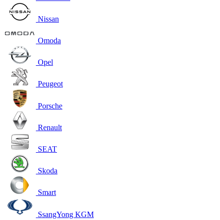
Nissan
Omoda
Opel
Peugeot
Porsche
Renault
SEAT
Skoda
Smart
SsangYong KGM