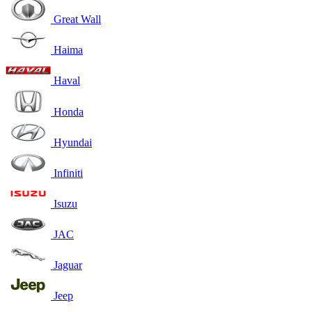
Great Wall
Haima
Haval
Honda
Hyundai
Infiniti
Isuzu
JAC
Jaguar
Jeep