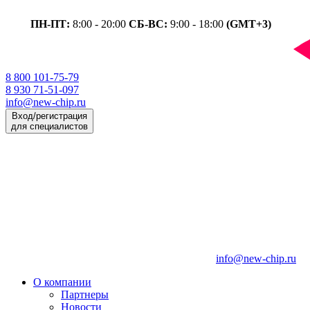
ПН-ПТ:
8:00 - 20:00
СБ-ВС:
9:00 - 18:00
(GMT+3)
8 800 101-75-79
8 930 71-51-097
info@new-chip.ru
Вход/регистрация
для специалистов
info@new-chip.ru
О компании
Партнеры
Новости