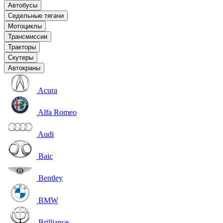
Автобусы
Седельные тягачи
Мотоциклы
Трансмиссии
Тракторы
Скутеры
Автокраны
Acura
Alfa Romeo
Audi
Baic
Bentley
BMW
Brilliance