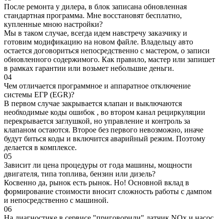
После ремонта у дилера, в блок записана обновленная
стандартная программа. Мне восстановят бесплатно,
купленные мною настройки?
Мы в таком случае, всегда идем навстречу заказчику и
готовим модификацию на новом файле. Владельцу авто
остается договориться непосредственно с мастером, о записи
обновленного содержимого. Как правило, мастер или запишет
в рамках гарантии или возьмет небольшие деньги.
04
Чем отличается программное и аппаратное отключение
системы ЕГР (EGR)?
В первом случае закрывается клапан и выключаются
необходимые коды ошибок , во втором канал рециркуляции
перекрывается заглушкой, но управление и контроль за
клапаном остаются. Второе без первого невозможно, иначе
будут биться коды и включится аварийный режим. Поэтому
делается в комплексе.
05
Зависит ли цена процедуры от года машины, мощности
двигателя, типа топлива, бензин или дизель?
Косвенно да, рынок есть рынок. Но! Основной вклад в
формирование стоимости вносит сложность работы с дампом
и непосредственно с машиной.
06
На диагностике в сервисе "приговорили" датчик NOx и насос