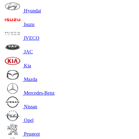
Hyundai
Isuzu
IVECO
JAC
Kia
Mazda
Mercedes-Benz
Nissan
Opel
Peugeot