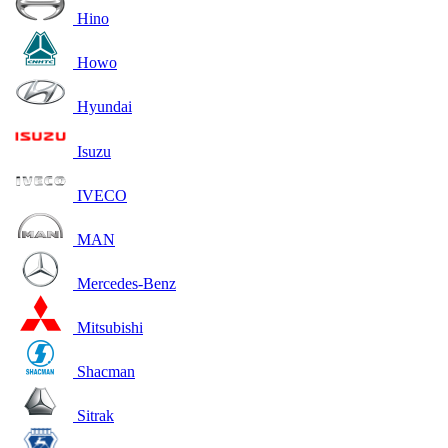
Hino
Howo
Hyundai
Isuzu
IVECO
MAN
Mercedes-Benz
Mitsubishi
Shacman
Sitrak