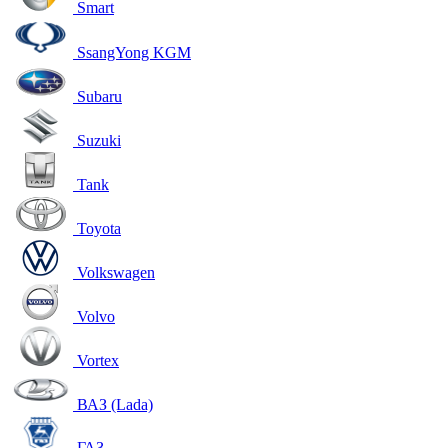
Smart
SsangYong KGM
Subaru
Suzuki
Tank
Toyota
Volkswagen
Volvo
Vortex
ВАЗ (Lada)
ГАЗ