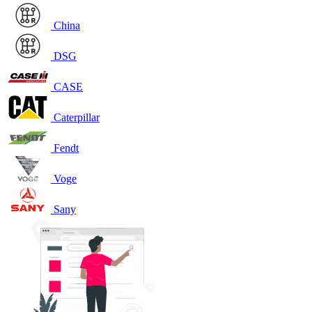
China
DSG
CASE
Caterpillar
Fendt
Voge
Sany