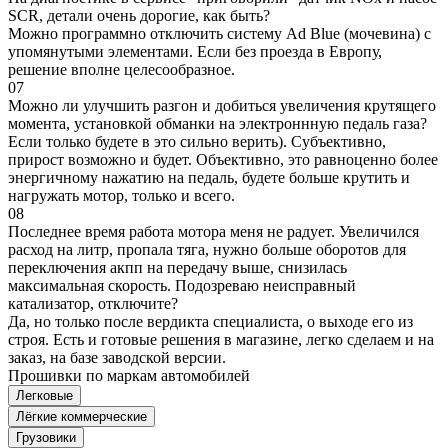
SCR, детали очень дорогие, как быть?
Можно программно отключить систему Ad Blue (мочевина) с
упомянутыми элементами. Если без проезда в Европу,
решение вполне целесообразное.
07
Можно ли улучшить разгон и добиться увеличения крутящего
момента, установкой обманки на электроннную педаль газа?
Если только будете в это сильно верить). Субъективно,
прирост возможно и будет. Объективно, это равноценно более
энергичному нажатию на педаль, будете больше крутить и
нагружать мотор, только и всего.
08
Последнее время работа мотора меня не радует. Увеличился
расход на литр, пропала тяга, нужно больше оборотов для
переключения акпп на передачу выше, снизилась
максимальная скорость. Подозреваю неисправный
катализатор, отключите?
Да, но только после вердикта специалиста, о выходе его из
строя. Есть и готовые решения в магазине, легко сделаем и на
заказ, на базе заводской версии.
Прошивки по маркам автомобилей
Легковые
Лёгкие коммерческие
Грузовики