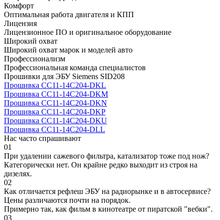
Комфорт
Оптимальная работа двигателя и КПП
Лицензия
Лицензионное ПО и оригинальное оборудование
Широкий охват
Широкий охват марок и моделей авто
Профессионализм
Профессиональная команда специалистов
Прошивки для ЭБУ Siemens SID208
Прошивка CC11-14C204-DKL
Прошивка CC11-14C204-DKM
Прошивка CC11-14C204-DKN
Прошивка CC11-14C204-DKP
Прошивка CC11-14C204-DKU
Прошивка CC11-14C204-DLL
Нас часто спрашивают
01
При удалении сажевого фильтра, катализатор тоже под нож?
Категорически нет. Он крайне редко выходит из строя на
дизелях.
02
Как отличается рефлеш ЭБУ на радиорынке и в автосервисе?
Цены различаются почти на порядок.
Примерно так, как фильм в кинотеатре от пиратской "вебки".
03