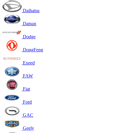
Daihatsu
Datsun
Dodge
DongFeng
Exeed
FAW
Fiat
Ford
GAC
Geely