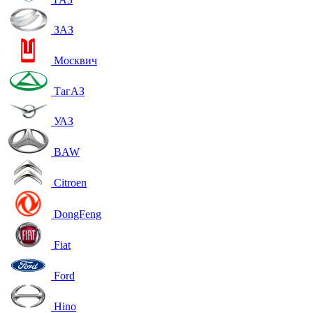
ЗАЗ
Москвич
ТагАЗ
УАЗ
BAW
Citroen
DongFeng
Fiat
Ford
Hino