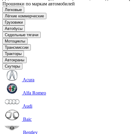
Прошивки по маркам автомобилей
Легковые
Лёгкие коммерческие
Грузовики
Автобусы
Седельные тягачи
Мотоциклы
Трансмиссии
Тракторы
Автокраны
Скутеры
Acura
Alfa Romeo
Audi
Baic
Bentley