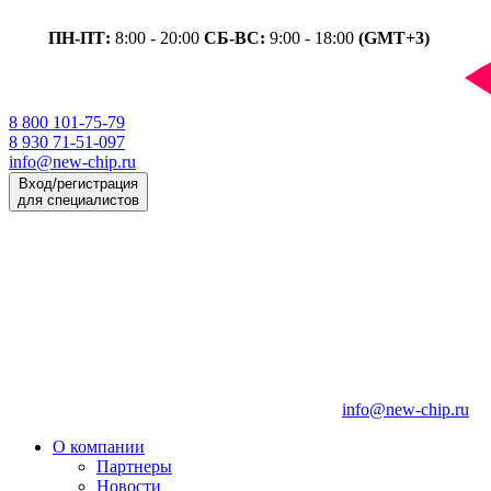
ПН-ПТ:
8:00 - 20:00
СБ-ВС:
9:00 - 18:00
(GMT+3)
8 800 101-75-79
8 930 71-51-097
info@new-chip.ru
Вход/регистрация
для специалистов
info@new-chip.ru
О компании
Партнеры
Новости