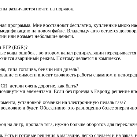
ены различаются почти на порядок.
ртная программа. Мне восстановят бесплатно, купленные мною н
м модификацию на новом файле. Владельцу авто остается договор
тии или возьмет небольшие деньги.
ы ЕГР (EGR)?
е коды ошибок , во втором канал рециркуляции перекрывается з
лючится аварийный режим. Поэтому делается в комплексе.
я, типа топлива, бензин или дизель?
ование стоимости вносит сложность работы с дампом и непосре
CR, детали очень дорогие, как быть?
омянутыми элементами. Если без проезда в Европу, решение вп
омента, установкой обманки на электроннную педаль газа?
т возможно и будет. Объективно, это равноценно более энергичн
ход на литр, пропала тяга, нужно больше оборотов для переключ
я. Есть и готовые решения в магазине, легко сделаем и на заказ, 