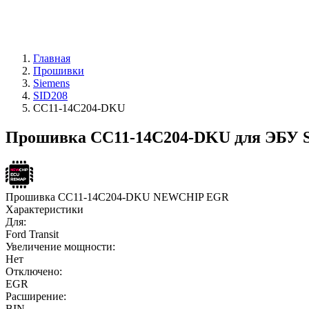
Главная
Прошивки
Siemens
SID208
CC11-14C204-DKU
Прошивка CC11-14C204-DKU для ЭБУ S
Прошивка CC11-14C204-DKU NEWCHIP EGR
Характеристики
Для:
Ford Transit
Увеличение мощности:
Нет
Отключено:
EGR
Расширение:
BIN