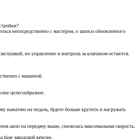
астройки?
иться непосредственно с мастером, о записи обновленного
аглушкой, но управление и контроль за клапаном остаются.
дственно с машиной.
олне целесообразное.
ому нажатию на педаль, будете больше крутить и нагружать
ения акпп на передачу выше, снизилась максимальная скорость.
на базе заводской версии.