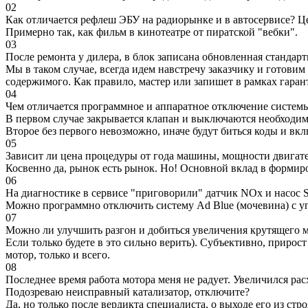
02
Как отличается рефлеш ЭБУ на радиорынке и в автосервисе? Ц
Примерно так, как фильм в кинотеатре от пиратской "вебки".
03
После ремонта у дилера, в блок записана обновленная станда
Мы в таком случае, всегда идем навстречу заказчику и готови
содержимого. Как правило, мастер или запишет в рамках гаран
04
Чем отличается программное и аппаратное отключение систем
В первом случае закрывается клапан и выключаются необходимы
Второе без первого невозможно, иначе будут биться коды и вк
05
Зависит ли цена процедуры от года машины, мощности двигател
Косвенно да, рынок есть рынок. Но! Основной вклад в формир
06
На диагностике в сервисе "приговорили" датчик NOx и насос S
Можно программно отключить систему Ad Blue (мочевина) с уп
07
Можно ли улучшить разгон и добиться увеличения крутящего м
Если только будете в это сильно верить). Субъективно, прирос
мотор, только и всего.
08
Последнее время работа мотора меня не радует. Увеличился рас
Подозреваю неисправный катализатор, отключите?
Да, но только после вердикта специалиста, о выходе его из стро