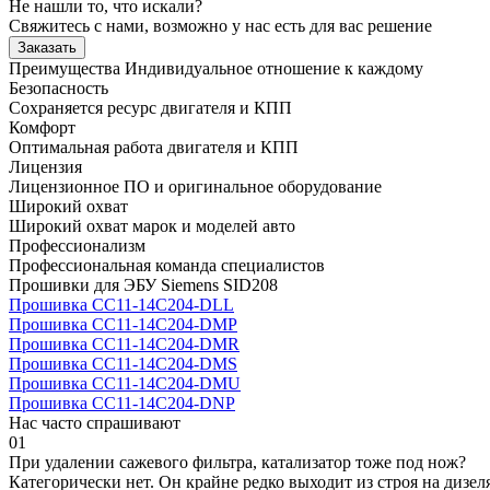
Не нашли то, что искали?
Свяжитесь с нами, возможно у нас есть для вас решение
Заказать
Преимущества
Индивидуальное отношение к каждому
Безопасность
Сохраняется ресурс двигателя и КПП
Комфорт
Оптимальная работа двигателя и КПП
Лицензия
Лицензионное ПО и оригинальное оборудование
Широкий охват
Широкий охват марок и моделей авто
Профессионализм
Профессиональная команда специалистов
Прошивки для ЭБУ Siemens SID208
Прошивка CC11-14C204-DLL
Прошивка CC11-14C204-DMP
Прошивка CC11-14C204-DMR
Прошивка CC11-14C204-DMS
Прошивка CC11-14C204-DMU
Прошивка CC11-14C204-DNP
Нас часто спрашивают
01
При удалении сажевого фильтра, катализатор тоже под нож?
Категорически нет. Он крайне редко выходит из строя на дизел