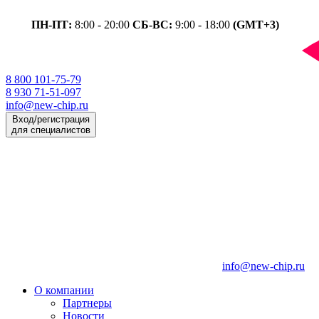
ПН-ПТ:
8:00 - 20:00
СБ-ВС:
9:00 - 18:00
(GMT+3)
8 800 101-75-79
8 930 71-51-097
info@new-chip.ru
Вход/регистрация
для специалистов
info@new-chip.ru
О компании
Партнеры
Новости