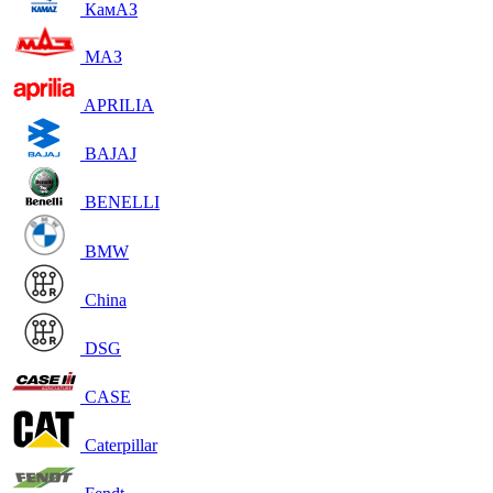
КамАЗ
МАЗ
APRILIA
BAJAJ
BENELLI
BMW
China
DSG
CASE
Caterpillar