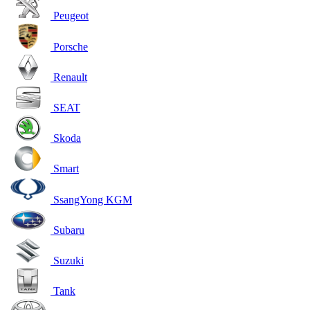
Peugeot
Porsche
Renault
SEAT
Skoda
Smart
SsangYong KGM
Subaru
Suzuki
Tank