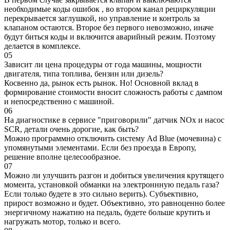
необходимые коды ошибок , во втором канал рециркуляции
перекрывается заглушкой, но управление и контроль за
клапаном остаются. Второе без первого невозможно, иначе
будут биться коды и включится аварийный режим. Поэтому
делается в комплексе.
05
Зависит ли цена процедуры от года машины, мощности
двигателя, типа топлива, бензин или дизель?
Косвенно да, рынок есть рынок. Но! Основной вклад в
формирование стоимости вносит сложность работы с дампом
и непосредственно с машиной.
06
На диагностике в сервисе "приговорили" датчик NOx и насос
SCR, детали очень дорогие, как быть?
Можно программно отключить систему Ad Blue (мочевина) с
упомянутыми элементами. Если без проезда в Европу,
решение вполне целесообразное.
07
Можно ли улучшить разгон и добиться увеличения крутящего
момента, установкой обманки на электроннную педаль газа?
Если только будете в это сильно верить). Субъективно,
прирост возможно и будет. Объективно, это равноценно более
энергичному нажатию на педаль, будете больше крутить и
нагружать мотор, только и всего.