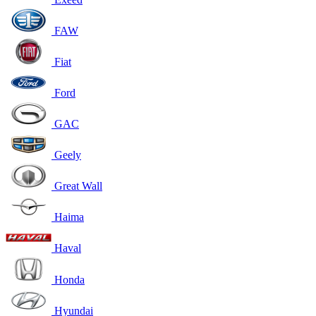
FAW
Fiat
Ford
GAC
Geely
Great Wall
Haima
Haval
Honda
Hyundai