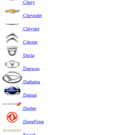
Chery
Chevrolet
Chrysler
Citroen
Dacia
Daewoo
Daihatsu
Datsun
Dodge
DongFeng
Exeed