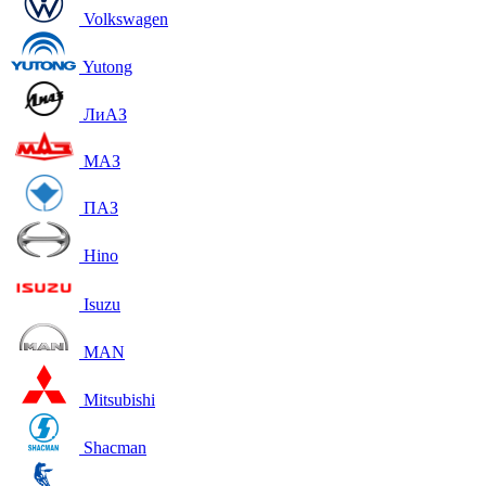
Volkswagen
Yutong
ЛиАЗ
МАЗ
ПАЗ
Hino
Isuzu
MAN
Mitsubishi
Shacman