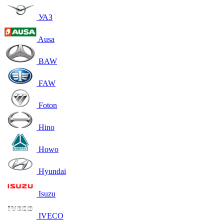
УАЗ
Ausa
BAW
FAW
Foton
Hino
Howo
Hyundai
Isuzu
IVECO