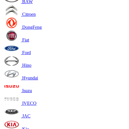
BAW
Citroen
DongFeng
Fiat
Ford
Hino
Hyundai
Isuzu
IVECO
JAC
Kia