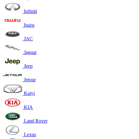
Infiniti
Isuzu
JAC
Jaguar
Jeep
Jetour
Kaiyi
KIA
Land Rover
Lexus