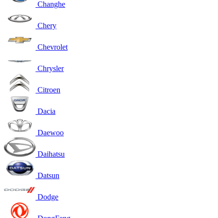
Changhe
Chery
Chevrolet
Chrysler
Citroen
Dacia
Daewoo
Daihatsu
Datsun
Dodge