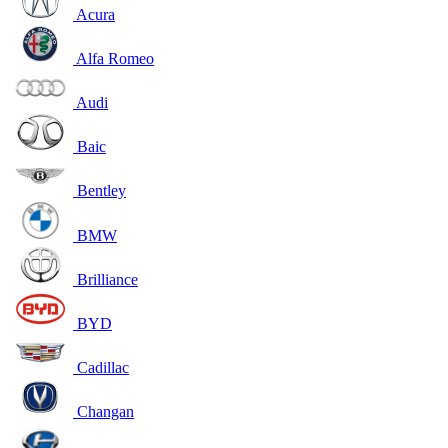
Acura
Alfa Romeo
Audi
Baic
Bentley
BMW
Brilliance
BYD
Cadillac
Changan