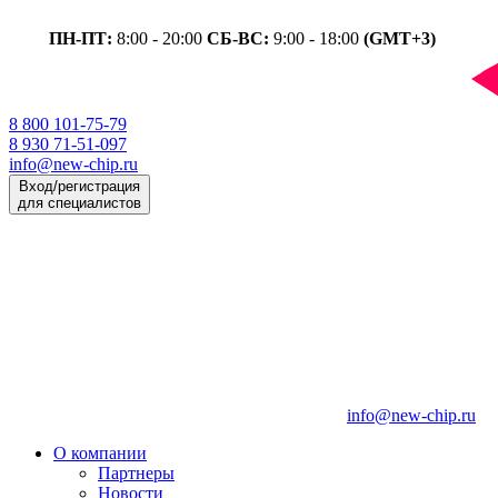
ПН-ПТ:
8:00 - 20:00
СБ-ВС:
9:00 - 18:00
(GMT+3)
8 800 101-75-79
8 930 71-51-097
info@new-chip.ru
Вход/регистрация
для специалистов
info@new-chip.ru
О компании
Партнеры
Новости