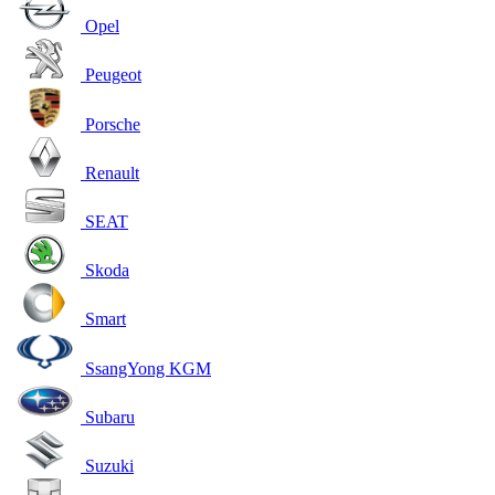
Opel
Peugeot
Porsche
Renault
SEAT
Skoda
Smart
SsangYong KGM
Subaru
Suzuki