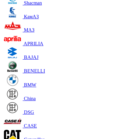
Shacman
КамАЗ
МАЗ
APRILIA
BAJAJ
BENELLI
BMW
China
DSG
CASE