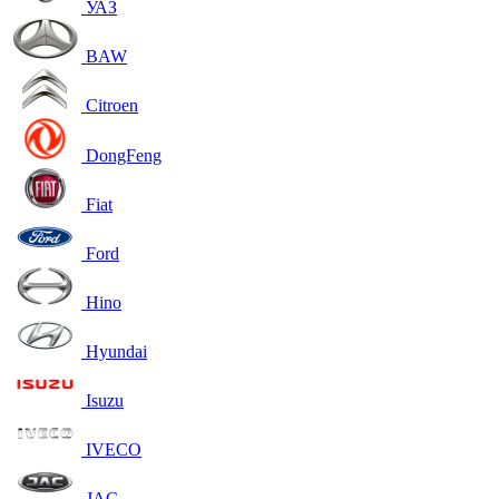
УАЗ
BAW
Citroen
DongFeng
Fiat
Ford
Hino
Hyundai
Isuzu
IVECO
JAC