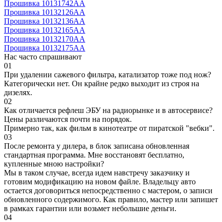
Прошивка 10131742AA
Прошивка 10132126AA
Прошивка 10132136AA
Прошивка 10132165AA
Прошивка 10132170AA
Прошивка 10132175AA
Нас часто спрашивают
01
При удалении сажевого фильтра, катализатор тоже под нож?
Категорически нет. Он крайне редко выходит из строя на
дизелях.
02
Как отличается рефлеш ЭБУ на радиорынке и в автосервисе?
Цены различаются почти на порядок.
Примерно так, как фильм в кинотеатре от пиратской "вебки".
03
После ремонта у дилера, в блок записана обновленная
стандартная программа. Мне восстановят бесплатно,
купленные мною настройки?
Мы в таком случае, всегда идем навстречу заказчику и
готовим модификацию на новом файле. Владельцу авто
остается договориться непосредственно с мастером, о записи
обновленного содержимого. Как правило, мастер или запишет
в рамках гарантии или возьмет небольшие деньги.
04