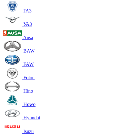
ГАЗ
УАЗ
Ausa
BAW
FAW
Foton
Hino
Howo
Hyundai
Isuzu