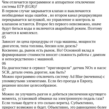
Чем отличается программное и аппаратное отключение
системы ЕГР (EGR)?
В первом случае закрывается клапан и выключаются
необходимые коды ошибок , во втором канал рециркуляции
перекрывается заглушкой, но управление и контроль за
клапаном остаются. Второе без первого невозможно, иначе
будут биться коды и включится аварийный режим. Поэтому
делается в комплексе.
05
Зависит ли цена процедуры от года машины, мощности
двигателя, типа топлива, бензин или дизель?
Косвенно да, рынок есть рынок. Но! Основной вклад в
формирование стоимости вносит сложность работы с дампом
и непосредственно с машиной.
06
На диагностике в сервисе "приговорили" датчик NOx и насос
SCR, детали очень дорогие, как быть?
Можно программно отключить систему Ad Blue (мочевина) с
упомянутыми элементами. Если без проезда в Европу,
решение вполне целесообразное.
07
Можно ли улучшить разгон и добиться увеличения крутящего
момента, установкой обманки на электроннную педаль газа?
Если только будете в это сильно верить). Субъективно,
прирост возможно и будет. Объективно, это равноценно более