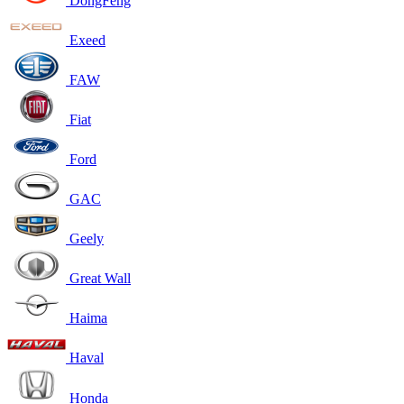
DongFeng
Exeed
FAW
Fiat
Ford
GAC
Geely
Great Wall
Haima
Haval
Honda