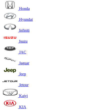
Honda
Hyundai
Infiniti
Isuzu
JAC
Jaguar
Jeep
Jetour
Kaiyi
KIA