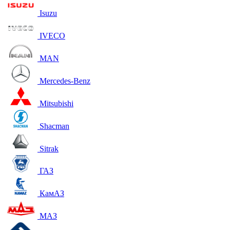
Isuzu
IVECO
MAN
Mercedes-Benz
Mitsubishi
Shacman
Sitrak
ГАЗ
КамАЗ
МАЗ