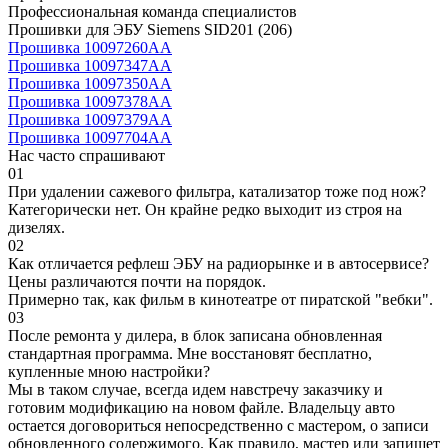
Профессиональная команда специалистов
Прошивки для ЭБУ Siemens SID201 (206)
Прошивка 10097260AA
Прошивка 10097347AA
Прошивка 10097350AA
Прошивка 10097378AA
Прошивка 10097379AA
Прошивка 10097704AA
Нас часто спрашивают
01
При удалении сажевого фильтра, катализатор тоже под нож?
Категорически нет. Он крайне редко выходит из строя на
дизелях.
02
Как отличается рефлеш ЭБУ на радиорынке и в автосервисе?
Цены различаются почти на порядок.
Примерно так, как фильм в кинотеатре от пиратской "вебки".
03
После ремонта у дилера, в блок записана обновленная
стандартная программа. Мне восстановят бесплатно,
купленные мною настройки?
Мы в таком случае, всегда идем навстречу заказчику и
готовим модификацию на новом файле. Владельцу авто
остается договориться непосредственно с мастером, о записи
обновленного содержимого. Как правило, мастер или запишет