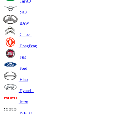
ТагАЗ
УАЗ
BAW
Citroen
DongFeng
Fiat
Ford
Hino
Hyundai
Isuzu
IVECO