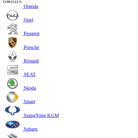
Omoda
Opel
Peugeot
Porsche
Renault
SEAT
Skoda
Smart
SsangYong KGM
Subaru