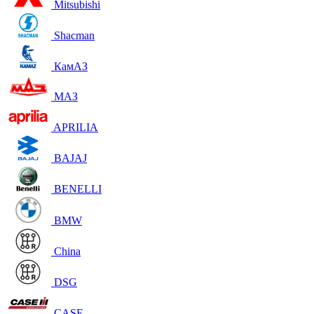
Mitsubishi
Shacman
КамАЗ
МАЗ
APRILIA
BAJAJ
BENELLI
BMW
China
DSG
CASE