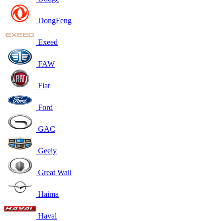
DongFeng
Exeed
FAW
Fiat
Ford
GAC
Geely
Great Wall
Haima
Haval