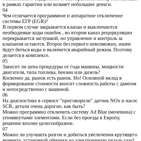
в рамках гарантии или возьмет небольшие деньги.
04
Чем отличается программное и аппаратное отключение
системы ЕГР (EGR)?
В первом случае закрывается клапан и выключаются
необходимые коды ошибок , во втором канал рециркуляции
перекрывается заглушкой, но управление и контроль за
клапаном остаются. Второе без первого невозможно, иначе
будут биться коды и включится аварийный режим. Поэтому
делается в комплексе.
05
Зависит ли цена процедуры от года машины, мощности
двигателя, типа топлива, бензин или дизель?
Косвенно да, рынок есть рынок. Но! Основной вклад в
формирование стоимости вносит сложность работы с дампом
и непосредственно с машиной.
06
На диагностике в сервисе "приговорили" датчик NOx и насос
SCR, детали очень дорогие, как быть?
Можно программно отключить систему Ad Blue (мочевина) с
упомянутыми элементами. Если без проезда в Европу,
решение вполне целесообразное.
07
Можно ли улучшить разгон и добиться увеличения крутящего
момента, установкой обманки на электроннную педаль газа?