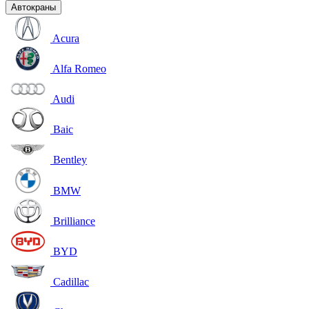
Автокраны
Acura
Alfa Romeo
Audi
Baic
Bentley
BMW
Brilliance
BYD
Cadillac