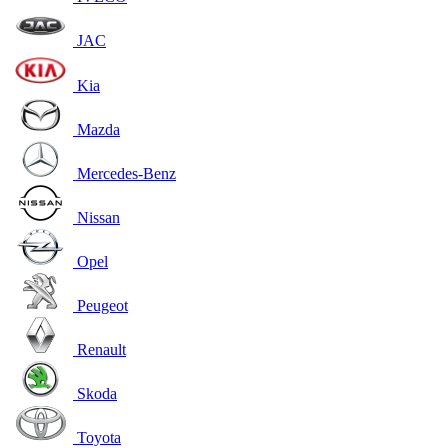
JAC
Kia
Mazda
Mercedes-Benz
Nissan
Opel
Peugeot
Renault
Skoda
Toyota