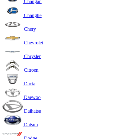
Changan
Changhe
Chery
Chevrolet
Chrysler
Citroen
Dacia
Daewoo
Daihatsu
Datsun
Dodge