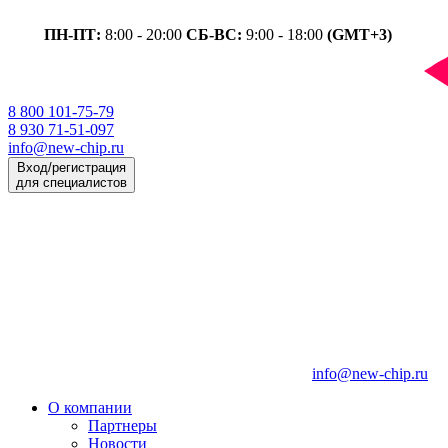
ПН-ПТ:
8:00 - 20:00
СБ-ВС:
9:00 - 18:00
(GMT+3)
8 800 101-75-79
8 930 71-51-097
info@new-chip.ru
Вход/регистрация
для специалистов
info@new-chip.ru
О компании
Партнеры
Новости