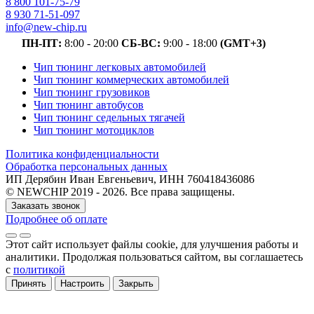
8 800 101-75-79
8 930 71-51-097
info@new-chip.ru
ПН-ПТ:
8:00 - 20:00
СБ-ВС:
9:00 - 18:00
(GMT+3)
Чип тюнинг легковых автомобилей
Чип тюнинг коммерческих автомобилей
Чип тюнинг грузовиков
Чип тюнинг автобусов
Чип тюнинг седельных тягачей
Чип тюнинг мотоциклов
Политика конфиденциальности
Обработка персональных данных
ИП Дерябин Иван Евгеньевич, ИНН 760418436086
© NEWCHIP 2019 - 2026. Все права защищены.
Заказать звонок
Подробнее об оплате
Этот сайт использует файлы cookie
, для улучшения работы и
аналитики
. Продолжая пользоваться сайтом, вы соглашаетесь
с
политикой
Принять
Настроить
Закрыть