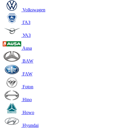
Volkswagen
ГАЗ
УАЗ
Ausa
BAW
FAW
Foton
Hino
Howo
Hyundai