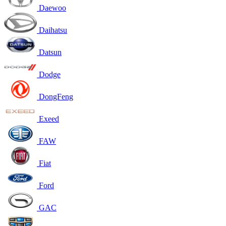
Daewoo
Daihatsu
Datsun
Dodge
DongFeng
Exeed
FAW
Fiat
Ford
GAC