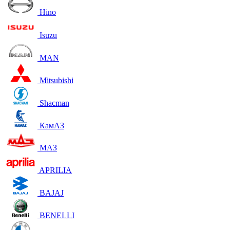
Hino
Isuzu
MAN
Mitsubishi
Shacman
КамАЗ
МАЗ
APRILIA
BAJAJ
BENELLI