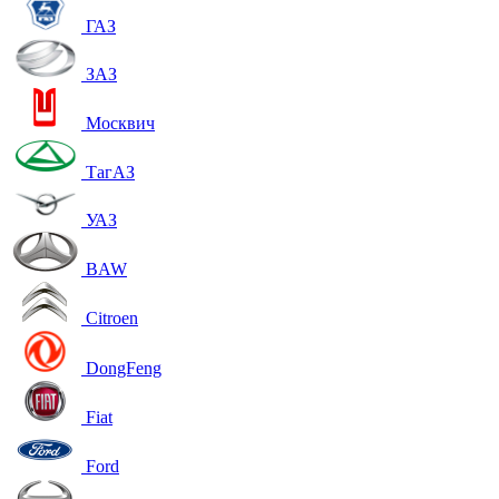
ГАЗ
ЗАЗ
Москвич
ТагАЗ
УАЗ
BAW
Citroen
DongFeng
Fiat
Ford