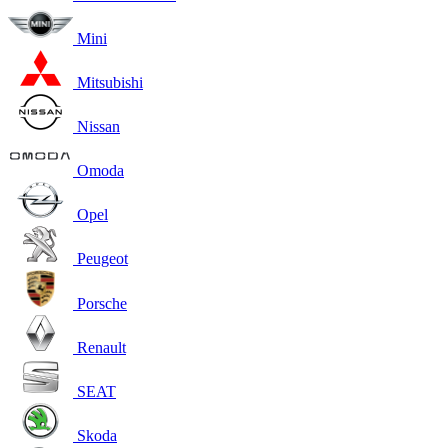
Mini
Mitsubishi
Nissan
Omoda
Opel
Peugeot
Porsche
Renault
SEAT
Skoda