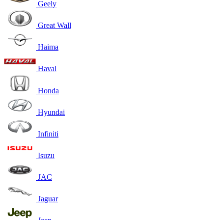
Geely
Great Wall
Haima
Haval
Honda
Hyundai
Infiniti
Isuzu
JAC
Jaguar