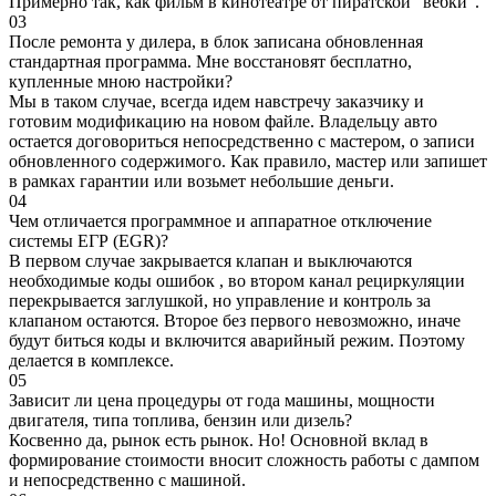
Примерно так, как фильм в кинотеатре от пиратской "вебки".
03
После ремонта у дилера, в блок записана обновленная
стандартная программа. Мне восстановят бесплатно,
купленные мною настройки?
Мы в таком случае, всегда идем навстречу заказчику и
готовим модификацию на новом файле. Владельцу авто
остается договориться непосредственно с мастером, о записи
обновленного содержимого. Как правило, мастер или запишет
в рамках гарантии или возьмет небольшие деньги.
04
Чем отличается программное и аппаратное отключение
системы ЕГР (EGR)?
В первом случае закрывается клапан и выключаются
необходимые коды ошибок , во втором канал рециркуляции
перекрывается заглушкой, но управление и контроль за
клапаном остаются. Второе без первого невозможно, иначе
будут биться коды и включится аварийный режим. Поэтому
делается в комплексе.
05
Зависит ли цена процедуры от года машины, мощности
двигателя, типа топлива, бензин или дизель?
Косвенно да, рынок есть рынок. Но! Основной вклад в
формирование стоимости вносит сложность работы с дампом
и непосредственно с машиной.