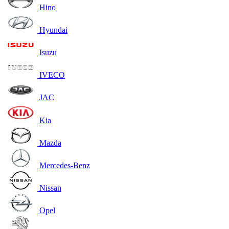
Hino
Hyundai
Isuzu
IVECO
JAC
Kia
Mazda
Mercedes-Benz
Nissan
Opel