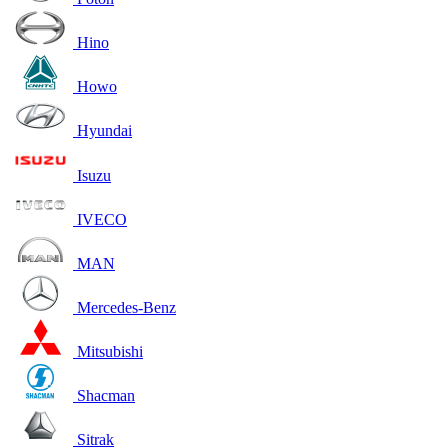
Hino
Howo
Hyundai
Isuzu
IVECO
MAN
Mercedes-Benz
Mitsubishi
Shacman
Sitrak