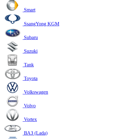
Smart
SsangYong KGM
Subaru
Suzuki
Tank
Toyota
Volkswagen
Volvo
Vortex
ВАЗ (Lada)