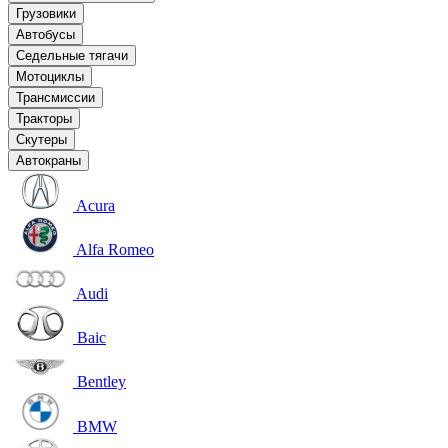
Грузовики
Автобусы
Седельные тягачи
Мотоциклы
Трансмиссии
Тракторы
Скутеры
Автокраны
Acura
Alfa Romeo
Audi
Baic
Bentley
BMW