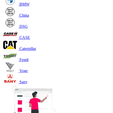
BMW
China
DSG
CASE
Caterpillar
Fendt
Voge
Sany