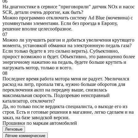
06
На диагностике в сервисе "приговорили" датчик NOx и насос
SCR, детали очень дорогие, как быть?
Можно программно отключить систему Ad Blue (мочевина) с
упомянутыми элементами. Если без проезда в Европу,
решение вполне целесообразное.
07
Можно ли улучшить разгон и добиться увеличения крутящего
момента, установкой обманки на электроннную педаль газа?
Если только будете в это сильно верить). Субъективно,
прирост возможно и будет. Объективно, это равноценно более
энергичному нажатию на педаль, будете больше крутить и
нагружать мотор, только и всего.
08
Последнее время работа мотора меня не радует. Увеличился
расход на литр, пропала тяга, нужно больше оборотов для
переключения акпп на передачу выше, снизилась
максимальная скорость. Подозреваю неисправный
катализатор, отключите?
Да, но только после вердикта специалиста, о выходе его из
строя. Есть и готовые решения в магазине, легко сделаем и на
заказ, на базе заводской версии.
Прошивки по маркам автомобилей
Легковые
Лёгкие коммерческие