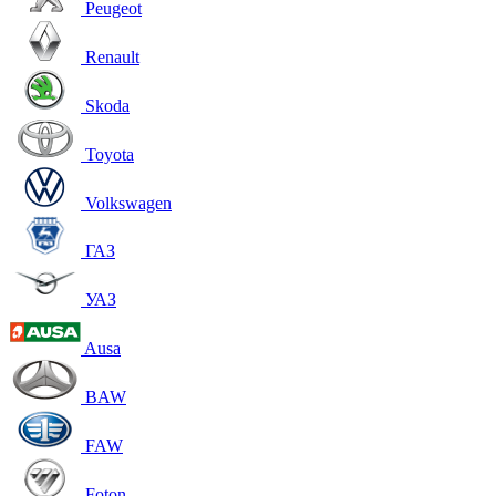
Peugeot
Renault
Skoda
Toyota
Volkswagen
ГАЗ
УАЗ
Ausa
BAW
FAW
Foton