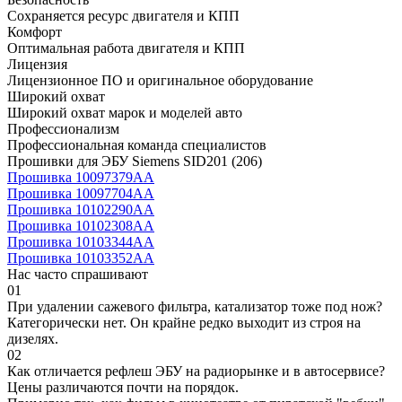
Сохраняется ресурс двигателя и КПП
Комфорт
Оптимальная работа двигателя и КПП
Лицензия
Лицензионное ПО и оригинальное оборудование
Широкий охват
Широкий охват марок и моделей авто
Профессионализм
Профессиональная команда специалистов
Прошивки для ЭБУ Siemens SID201 (206)
Прошивка 10097379AA
Прошивка 10097704AA
Прошивка 10102290AA
Прошивка 10102308AA
Прошивка 10103344AA
Прошивка 10103352AA
Нас часто спрашивают
01
При удалении сажевого фильтра, катализатор тоже под нож?
Категорически нет. Он крайне редко выходит из строя на
дизелях.
02
Как отличается рефлеш ЭБУ на радиорынке и в автосервисе?
Цены различаются почти на порядок.