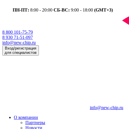
ПН-ПТ:
8:00 - 20:00
СБ-ВС:
9:00 - 18:00
(GMT+3)
8 800 101-75-79
8 930 71-51-097
info@new-chip.ru
Вход/регистрация
для специалистов
info@new-chip.ru
О компании
Партнеры
Новости