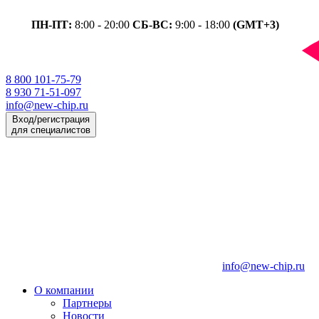
ПН-ПТ:
8:00 - 20:00
СБ-ВС:
9:00 - 18:00
(GMT+3)
8 800 101-75-79
8 930 71-51-097
info@new-chip.ru
Вход/регистрация
для специалистов
info@new-chip.ru
О компании
Партнеры
Новости