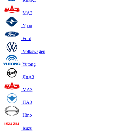
КамАЗ
МАЗ
Урал
Ford
Volkswagen
Yutong
ЛиАЗ
МАЗ
ПАЗ
Hino
Isuzu