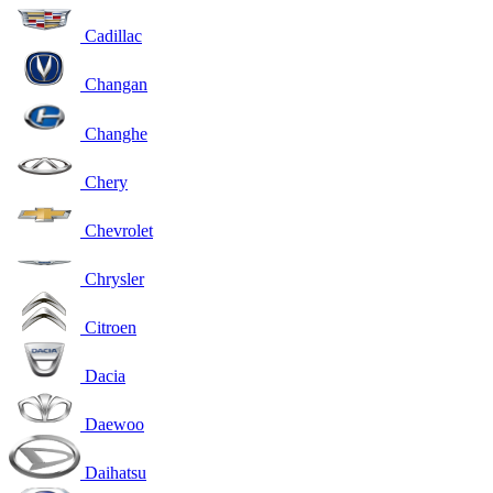
Cadillac
Changan
Changhe
Chery
Chevrolet
Chrysler
Citroen
Dacia
Daewoo
Daihatsu