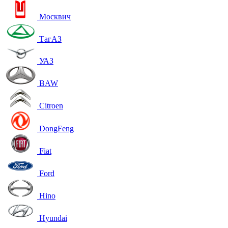
Москвич
ТагАЗ
УАЗ
BAW
Citroen
DongFeng
Fiat
Ford
Hino
Hyundai