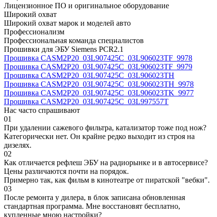
Лицензионное ПО и оригинальное оборудование
Широкий охват
Широкий охват марок и моделей авто
Профессионализм
Профессиональная команда специалистов
Прошивки для ЭБУ Siemens PCR2.1
Прошивка CASM2P20_03L907425C_03L906023TF_9978
Прошивка CASM2P20_03L907425C_03L906023TF_9979
Прошивка CASM2P20_03L907425C_03L906023TH
Прошивка CASM2P20_03L907425C_03L906023TH_9978
Прошивка CASM2P20_03L907425C_03L906023TK_9977
Прошивка CASM2P20_03L907425C_03L997557T
Нас часто спрашивают
01
При удалении сажевого фильтра, катализатор тоже под нож?
Категорически нет. Он крайне редко выходит из строя на
дизелях.
02
Как отличается рефлеш ЭБУ на радиорынке и в автосервисе?
Цены различаются почти на порядок.
Примерно так, как фильм в кинотеатре от пиратской "вебки".
03
После ремонта у дилера, в блок записана обновленная
стандартная программа. Мне восстановят бесплатно,
купленные мною настройки?