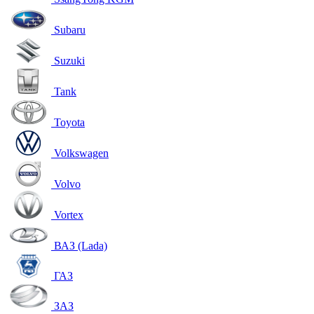
Subaru
Suzuki
Tank
Toyota
Volkswagen
Volvo
Vortex
ВАЗ (Lada)
ГАЗ
ЗАЗ