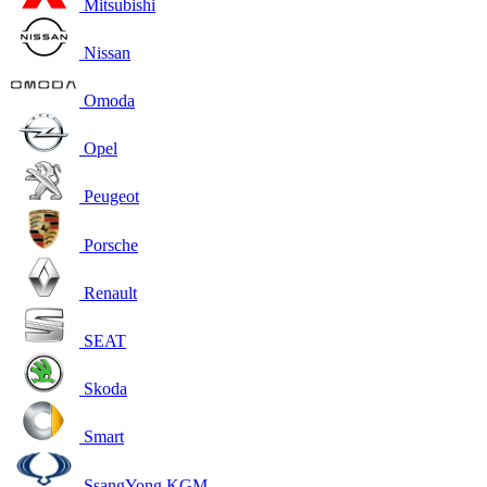
Mitsubishi
Nissan
Omoda
Opel
Peugeot
Porsche
Renault
SEAT
Skoda
Smart
SsangYong KGM