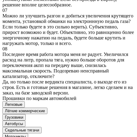
решение вполне целесообразное.
07
Можно ли улучшить разгон и добиться увеличения крутящего
момента, установкой обманки на электроннную педаль газа?
Если только будете в это сильно верить). Субъективно,
прирост возможно и будет. Объективно, это равноценно более
энергичному нажатию на педаль, будете больше крутить и
нагружать мотор, только и всего.
08
Последнее время работа мотора меня не радует. Увеличился
расход на литр, пропала тяга, нужно больше оборотов для
переключения акпп на передачу выше, снизилась
максимальная скорость. Подозреваю неисправный
катализатор, отключите?
Да, но только после вердикта специалиста, о выходе его из
строя. Есть и готовые решения в магазине, легко сделаем и на
заказ, на базе заводской версии.
Прошивки по маркам автомобилей
Легковые
Лёгкие коммерческие
Грузовики
Автобусы
Седельные тягачи
Мотоциклы