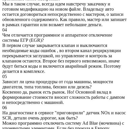
Мы в таком случае, всегда идем навстречу заказчику и
готовим модификацию на новом файле. Владельцу авто
остается договориться непосредственно с мастером, о записи
обновленного содержимого. Как правило, мастер или запишет
в рамках гарантии или возьмет небольшие деньги.
04
Чем отличается программное и аппаратное отключение
системы ЕГР (EGR)?
В первом случае закрывается клапан и выключаются
необходимые коды ошибок , во втором канал рециркуляции
перекрывается заглушкой, но управление и контроль за
клапаном остаются. Второе без первого невозможно, иначе
будут биться коды и включится аварийный режим. Поэтому
делается в комплексе.
05
Зависит ли цена процедуры от года машины, мощности
двигателя, типа топлива, бензин или дизель?
Косвенно да, рынок есть рынок. Но! Основной вклад в
формирование стоимости вносит сложность работы с дампом
и непосредственно с машиной.
06
На диагностике в сервисе "приговорили" датчик NOx и насос
SCR, детали очень дорогие, как быть?
Можно программно отключить систему Ad Blue (мочевина) с
упомянутыми элементами. Если без проезда в Европу,