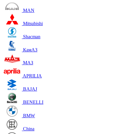
MAN
Mitsubishi
Shacman
КамАЗ
МАЗ
APRILIA
BAJAJ
BENELLI
BMW
China