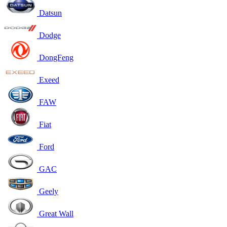
Datsun
Dodge
DongFeng
Exeed
FAW
Fiat
Ford
GAC
Geely
Great Wall