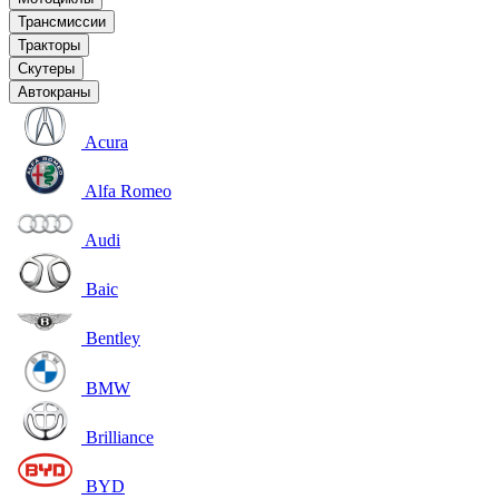
Трансмиссии
Тракторы
Скутеры
Автокраны
Acura
Alfa Romeo
Audi
Baic
Bentley
BMW
Brilliance
BYD