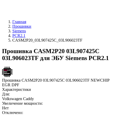
Главная
Прошивки
Siemens
PCR2.1
CASM2P20_03L907425C_03L906023TF
Прошивка CASM2P20 03L907425C
03L906023TF для ЭБУ Siemens PCR2.1
Прошивка CASM2P20 03L907425C 03L906023TF NEWCHIP
EGR DPF
Характеристики
Для:
Volkswagen Caddy
Увеличение мощности:
Нет
Отключено: