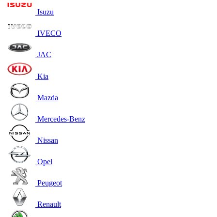
Isuzu
IVECO
JAC
Kia
Mazda
Mercedes-Benz
Nissan
Opel
Peugeot
Renault