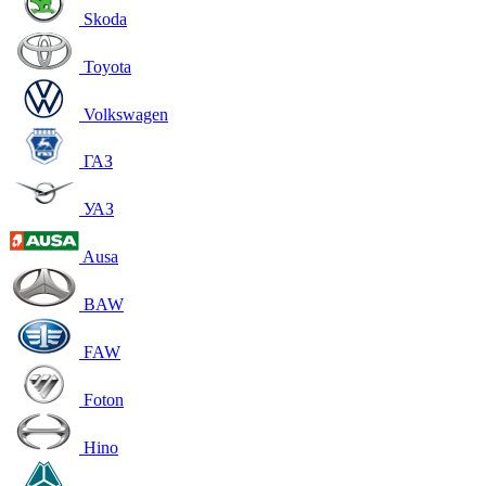
Skoda
Toyota
Volkswagen
ГАЗ
УАЗ
Ausa
BAW
FAW
Foton
Hino