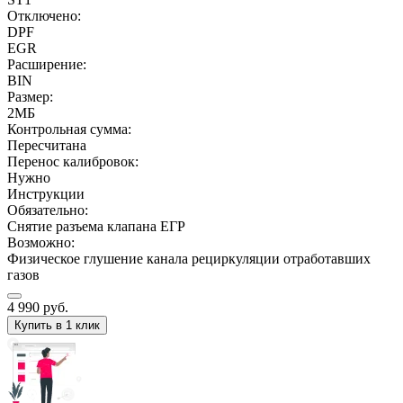
Отключено:
DPF
EGR
Расширение:
BIN
Размер:
2МБ
Контрольная сумма:
Пересчитана
Перенос калибровок:
Нужно
Инструкции
Обязательно:
Снятие разъема клапана ЕГР
Возможно:
Физическое глушение канала рециркуляции отработавших
газов
4 990
руб.
Купить в 1 клик