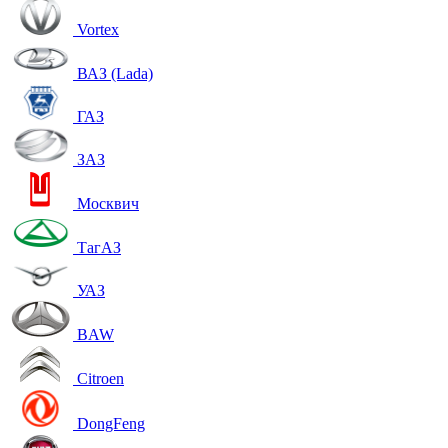
Vortex
ВАЗ (Lada)
ГАЗ
ЗАЗ
Москвич
ТагАЗ
УАЗ
BAW
Citroen
DongFeng