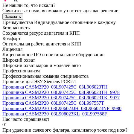
Не нашли то, что искали?
Свяжитесь с нами, возможно у нас есть для вас решение
Заказать
Преимущества
Индивидуальное отношение к каждому
Безопасность
Сохраняется ресурс двигателя и КПП
Комфорт
Оптимальная работа двигателя и КПП
Лицензия
Лицензионное ПО и оригинальное оборудование
Широкий охват
Широкий охват марок и моделей авто
Профессионализм
Профессиональная команда специалистов
Прошивки для ЭБУ Siemens PCR2.1
Прошивка CASM2P20_03L907425C_03L906023TH
Прошивка CASM2P20_03L907425C_03L906023TH_9978
Прошивка CASM2P20_03L907425C_03L906023TK_9977
Прошивка CASM2P20_03L907425C_03L997557T
Прошивка CASM2P30_03L906023JH_03L906023NF_9980
Прошивка CASM2P30_03L906023KL_03L997558F
Нас часто спрашивают
01
При удалении сажевого фильтра, катализатор тоже под нож?