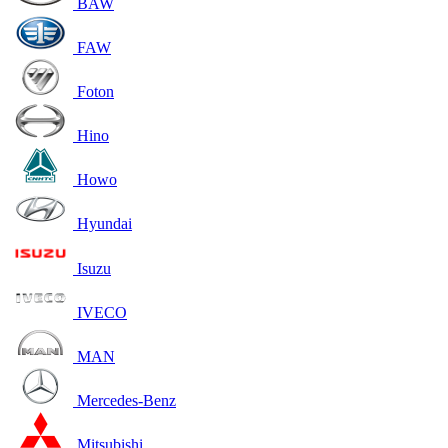
BAW
FAW
Foton
Hino
Howo
Hyundai
Isuzu
IVECO
MAN
Mercedes-Benz
Mitsubishi