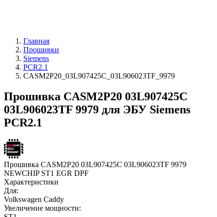
Главная
Прошивки
Siemens
PCR2.1
CASM2P20_03L907425C_03L906023TF_9979
Прошивка CASM2P20 03L907425C
03L906023TF 9979 для ЭБУ Siemens
PCR2.1
Прошивка CASM2P20 03L907425C 03L906023TF 9979
NEWCHIP ST1 EGR DPF
Характеристики
Для:
Volkswagen Caddy
Увеличение мощности:
ST1