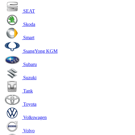
SEAT
Skoda
Smart
SsangYong KGM
Subaru
Suzuki
Tank
Toyota
Volkswagen
Volvo