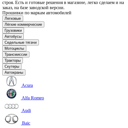
строя. Есть и готовые решения в магазине, легко сделаем и на
заказ, на базе заводской версии.
Прошивки по маркам автомобилей
Легковые
Лёгкие коммерческие
Грузовики
Автобусы
Седельные тягачи
Мотоциклы
Трансмиссии
Тракторы
Скутеры
Автокраны
Acura
Alfa Romeo
Audi
Baic