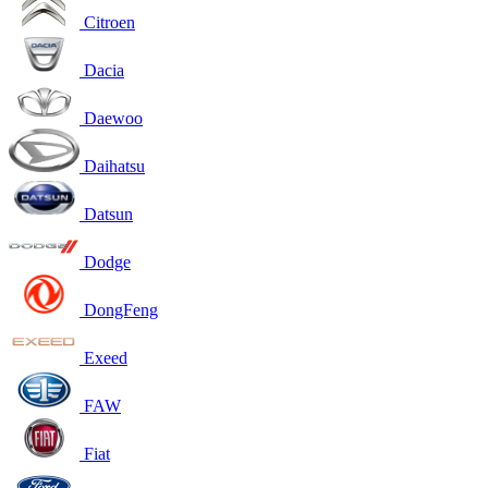
Citroen
Dacia
Daewoo
Daihatsu
Datsun
Dodge
DongFeng
Exeed
FAW
Fiat