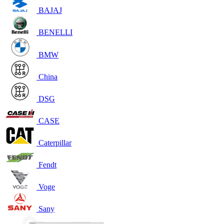
BAJAJ
BENELLI
BMW
China
DSG
CASE
Caterpillar
Fendt
Voge
Sany