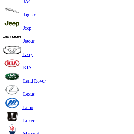
JAC
Jaguar
Jeep
Jetour
Kaiyi
KIA
Land Rover
Lexus
Lifan
Luxgen
Maserati