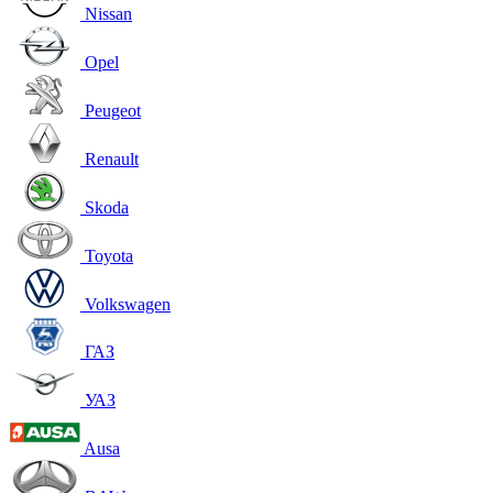
Nissan
Opel
Peugeot
Renault
Skoda
Toyota
Volkswagen
ГАЗ
УАЗ
Ausa