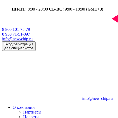
ПН-ПТ:
8:00 - 20:00
СБ-ВС:
9:00 - 18:00
(GMT+3)
8 800 101-75-79
8 930 71-51-097
info@new-chip.ru
Вход/регистрация
для специалистов
info@new-chip.ru
О компании
Партнеры
Новости