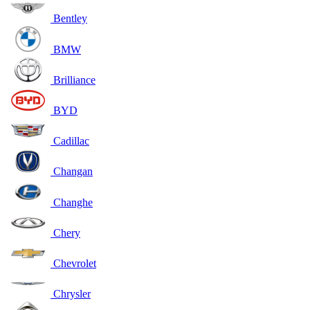
Bentley
BMW
Brilliance
BYD
Cadillac
Changan
Changhe
Chery
Chevrolet
Chrysler