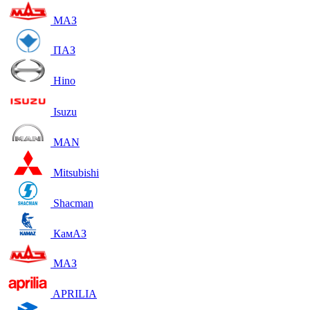
МАЗ
ПАЗ
Hino
Isuzu
MAN
Mitsubishi
Shacman
КамАЗ
МАЗ
APRILIA