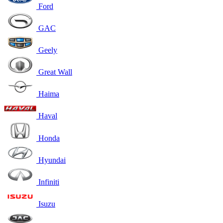
Ford
GAC
Geely
Great Wall
Haima
Haval
Honda
Hyundai
Infiniti
Isuzu