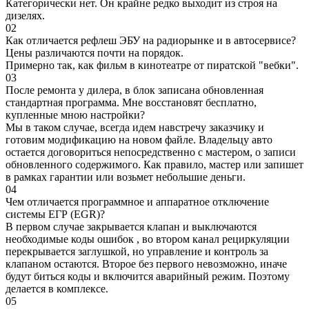
Категорически нет. Он крайне редко выходит из строя на
дизелях.
02
Как отличается рефлеш ЭБУ на радиорынке и в автосервисе?
Цены различаются почти на порядок.
Примерно так, как фильм в кинотеатре от пиратской "вебки".
03
После ремонта у дилера, в блок записана обновленная
стандартная программа. Мне восстановят бесплатно,
купленные мною настройки?
Мы в таком случае, всегда идем навстречу заказчику и
готовим модификацию на новом файле. Владельцу авто
остается договориться непосредственно с мастером, о записи
обновленного содержимого. Как правило, мастер или запишет
в рамках гарантии или возьмет небольшие деньги.
04
Чем отличается программное и аппаратное отключение
системы ЕГР (EGR)?
В первом случае закрывается клапан и выключаются
необходимые коды ошибок , во втором канал рециркуляции
перекрывается заглушкой, но управление и контроль за
клапаном остаются. Второе без первого невозможно, иначе
будут биться коды и включится аварийный режим. Поэтому
делается в комплексе.
05