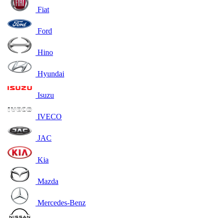
Fiat
Ford
Hino
Hyundai
Isuzu
IVECO
JAC
Kia
Mazda
Mercedes-Benz