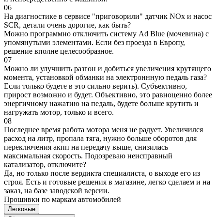
06
На диагностике в сервисе "приговорили" датчик NOx и насос
SCR, детали очень дорогие, как быть?
Можно программно отключить систему Ad Blue (мочевина) с
упомянутыми элементами. Если без проезда в Европу,
решение вполне целесообразное.
07
Можно ли улучшить разгон и добиться увеличения крутящего
момента, установкой обманки на электроннную педаль газа?
Если только будете в это сильно верить). Субъективно,
прирост возможно и будет. Объективно, это равноценно более
энергичному нажатию на педаль, будете больше крутить и
нагружать мотор, только и всего.
08
Последнее время работа мотора меня не радует. Увеличился
расход на литр, пропала тяга, нужно больше оборотов для
переключения акпп на передачу выше, снизилась
максимальная скорость. Подозреваю неисправный
катализатор, отключите?
Да, но только после вердикта специалиста, о выходе его из
строя. Есть и готовые решения в магазине, легко сделаем и на
заказ, на базе заводской версии.
Прошивки по маркам автомобилей
Легковые