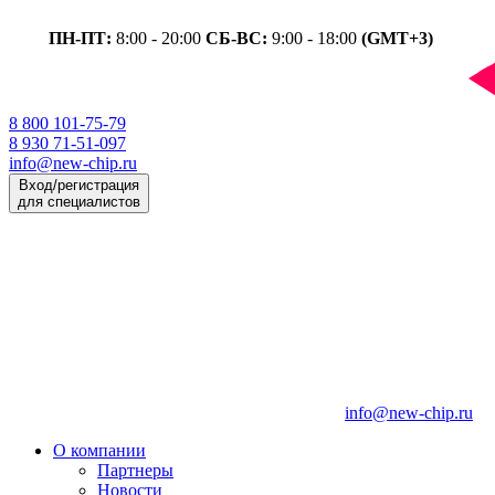
ПН-ПТ:
8:00 - 20:00
СБ-ВС:
9:00 - 18:00
(GMT+3)
8 800 101-75-79
8 930 71-51-097
info@new-chip.ru
Вход/регистрация
для специалистов
info@new-chip.ru
О компании
Партнеры
Новости