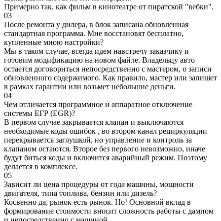
Примерно так, как фильм в кинотеатре от пиратской "вебки".
03
После ремонта у дилера, в блок записана обновленная
стандартная программа. Мне восстановят бесплатно,
купленные мною настройки?
Мы в таком случае, всегда идем навстречу заказчику и
готовим модификацию на новом файле. Владельцу авто
остается договориться непосредственно с мастером, о записи
обновленного содержимого. Как правило, мастер или запишет
в рамках гарантии или возьмет небольшие деньги.
04
Чем отличается программное и аппаратное отключение
системы ЕГР (EGR)?
В первом случае закрывается клапан и выключаются
необходимые коды ошибок , во втором канал рециркуляции
перекрывается заглушкой, но управление и контроль за
клапаном остаются. Второе без первого невозможно, иначе
будут биться коды и включится аварийный режим. Поэтому
делается в комплексе.
05
Зависит ли цена процедуры от года машины, мощности
двигателя, типа топлива, бензин или дизель?
Косвенно да, рынок есть рынок. Но! Основной вклад в
формирование стоимости вносит сложность работы с дампом
и непосредственно с машиной.