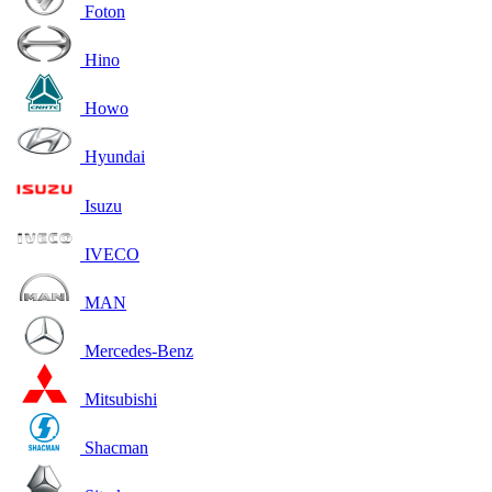
Foton
Hino
Howo
Hyundai
Isuzu
IVECO
MAN
Mercedes-Benz
Mitsubishi
Shacman