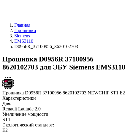
Главная
Прошивки
Siemens
EMS3110
D0956R_37100956_8620102703
Прошивка D0956R 37100956
8620102703 для ЭБУ Siemens EMS3110
Прошивка D0956R 37100956 8620102703 NEWCHIP ST1 E2
Характеристики
Для:
Renault Latitude 2.0
Увеличение мощности:
ST1
Экологический стандарт:
E2