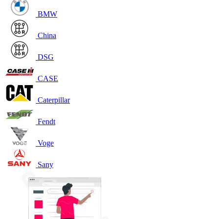
BMW
China
DSG
CASE
Caterpillar
Fendt
Voge
Sany