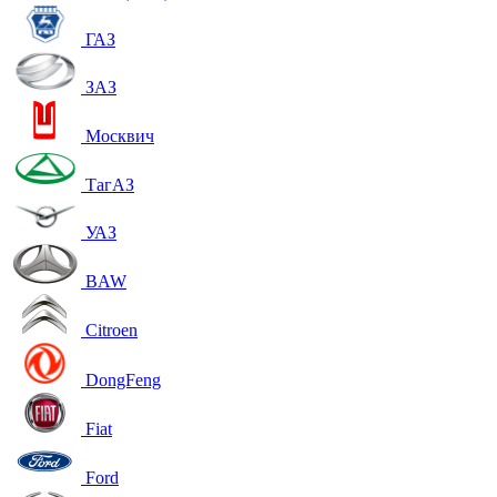
ГАЗ
ЗАЗ
Москвич
ТагАЗ
УАЗ
BAW
Citroen
DongFeng
Fiat
Ford