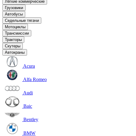
Лёгкие коммерческие
Грузовики
Автобусы
Седельные тягачи
Мотоциклы
Трансмиссии
Тракторы
Скутеры
Автокраны
Acura
Alfa Romeo
Audi
Baic
Bentley
BMW