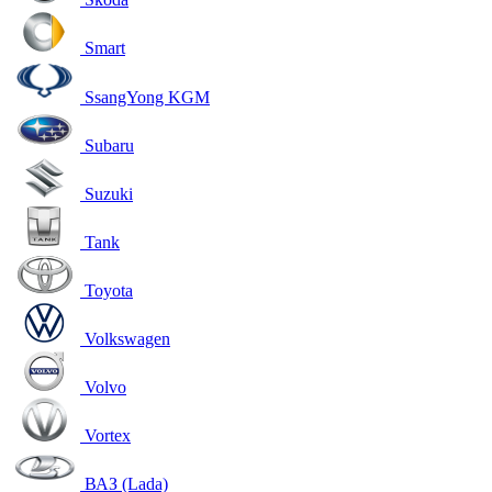
Smart
SsangYong KGM
Subaru
Suzuki
Tank
Toyota
Volkswagen
Volvo
Vortex
ВАЗ (Lada)