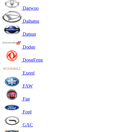
Daewoo
Daihatsu
Datsun
Dodge
DongFeng
Exeed
FAW
Fiat
Ford
GAC