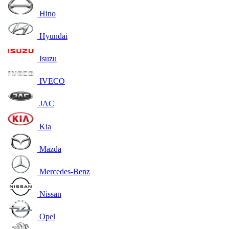
Hino
Hyundai
Isuzu
IVECO
JAC
Kia
Mazda
Mercedes-Benz
Nissan
Opel