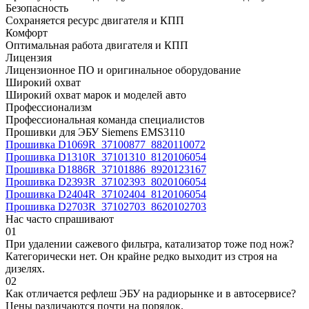
Безопасность
Сохраняется ресурс двигателя и КПП
Комфорт
Оптимальная работа двигателя и КПП
Лицензия
Лицензионное ПО и оригинальное оборудование
Широкий охват
Широкий охват марок и моделей авто
Профессионализм
Профессиональная команда специалистов
Прошивки для ЭБУ Siemens EMS3110
Прошивка D1069R_37100877_8820110072
Прошивка D1310R_37101310_8120106054
Прошивка D1886R_37101886_8920123167
Прошивка D2393R_37102393_8020106054
Прошивка D2404R_37102404_8120106054
Прошивка D2703R_37102703_8620102703
Нас часто спрашивают
01
При удалении сажевого фильтра, катализатор тоже под нож?
Категорически нет. Он крайне редко выходит из строя на
дизелях.
02
Как отличается рефлеш ЭБУ на радиорынке и в автосервисе?
Цены различаются почти на порядок.