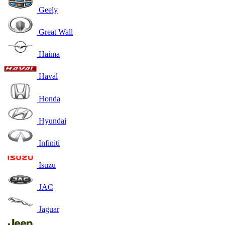
Geely
Great Wall
Haima
Haval
Honda
Hyundai
Infiniti
Isuzu
JAC
Jaguar