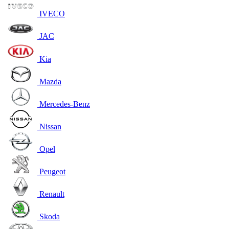
IVECO
JAC
Kia
Mazda
Mercedes-Benz
Nissan
Opel
Peugeot
Renault
Skoda