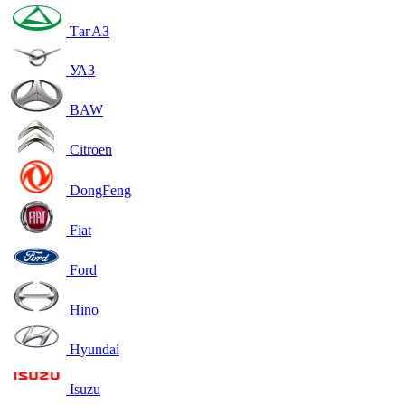
ТагАЗ
УАЗ
BAW
Citroen
DongFeng
Fiat
Ford
Hino
Hyundai
Isuzu