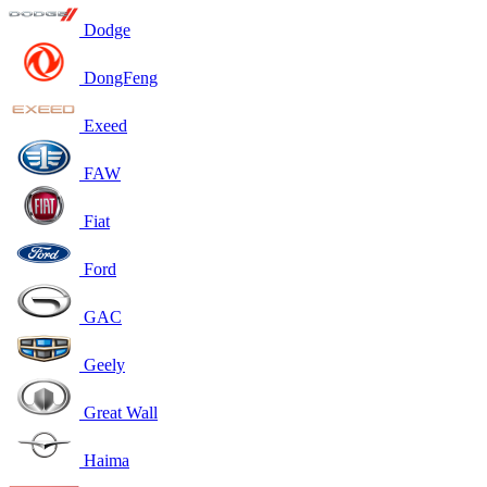
Dodge
DongFeng
Exeed
FAW
Fiat
Ford
GAC
Geely
Great Wall
Haima