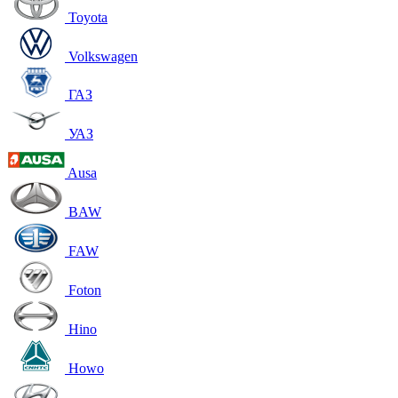
Toyota
Volkswagen
ГАЗ
УАЗ
Ausa
BAW
FAW
Foton
Hino
Howo