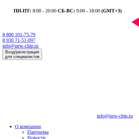
ПН-ПТ:
8:00 - 20:00
СБ-ВС:
9:00 - 18:00
(GMT+3)
8 800 101-75-79
8 930 71-51-097
info@new-chip.ru
Вход/регистрация
для специалистов
info@new-chip.ru
О компании
Партнеры
Новости