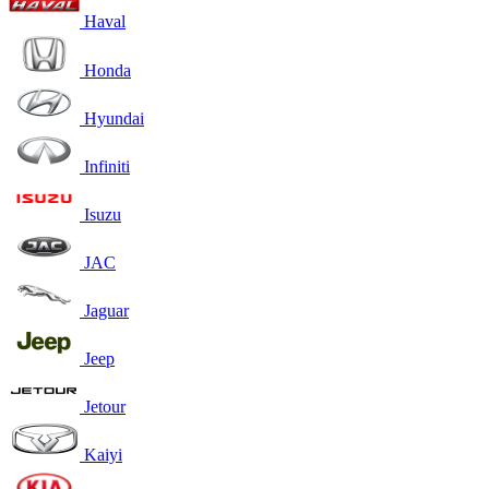
Haval
Honda
Hyundai
Infiniti
Isuzu
JAC
Jaguar
Jeep
Jetour
Kaiyi