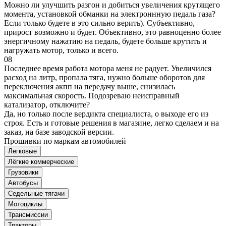
Можно ли улучшить разгон и добиться увеличения крутящего
момента, установкой обманки на электроннную педаль газа?
Если только будете в это сильно верить). Субъективно,
прирост возможно и будет. Объективно, это равноценно более
энергичному нажатию на педаль, будете больше крутить и
нагружать мотор, только и всего.
08
Последнее время работа мотора меня не радует. Увеличился
расход на литр, пропала тяга, нужно больше оборотов для
переключения акпп на передачу выше, снизилась
максимальная скорость. Подозреваю неисправный
катализатор, отключите?
Да, но только после вердикта специалиста, о выходе его из
строя. Есть и готовые решения в магазине, легко сделаем и на
заказ, на базе заводской версии.
Прошивки по маркам автомобилей
Легковые
Лёгкие коммерческие
Грузовики
Автобусы
Седельные тягачи
Мотоциклы
Трансмиссии
Тракторы