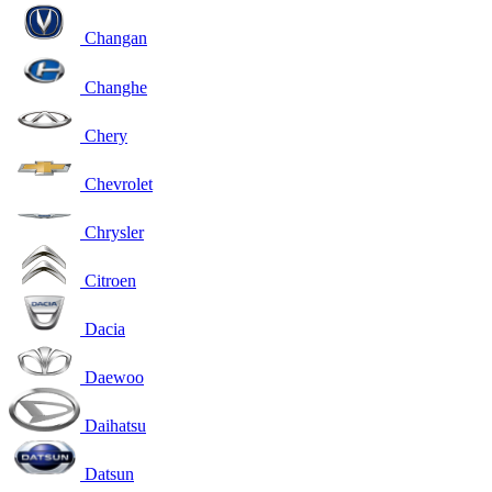
Changan
Changhe
Chery
Chevrolet
Chrysler
Citroen
Dacia
Daewoo
Daihatsu
Datsun