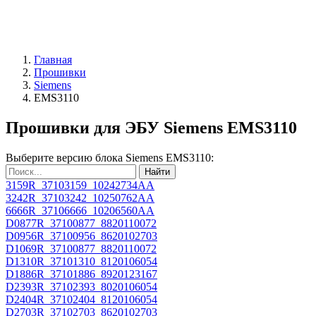
Главная
Прошивки
Siemens
EMS3110
Прошивки для ЭБУ Siemens EMS3110
Выберите версию блока Siemens EMS3110:
Найти
3159R_37103159_10242734AA
3242R_37103242_10250762AA
6666R_37106666_10206560AA
D0877R_37100877_8820110072
D0956R_37100956_8620102703
D1069R_37100877_8820110072
D1310R_37101310_8120106054
D1886R_37101886_8920123167
D2393R_37102393_8020106054
D2404R_37102404_8120106054
D2703R_37102703_8620102703