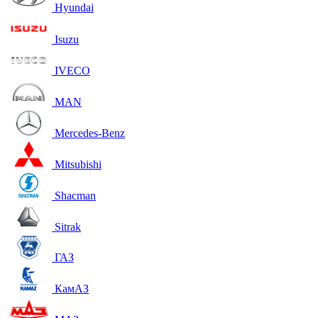
Hyundai
Isuzu
IVECO
MAN
Mercedes-Benz
Mitsubishi
Shacman
Sitrak
ГАЗ
КамАЗ