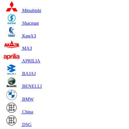
Mitsubishi
Shacman
КамАЗ
МАЗ
APRILIA
BAJAJ
BENELLI
BMW
China
DSG