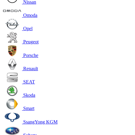
Nissan
Omoda
Opel
Peugeot
Porsche
Renault
SEAT
Skoda
Smart
SsangYong KGM