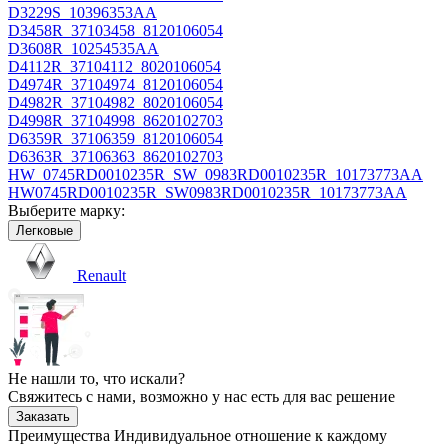
D3229S_10396353AA
D3458R_37103458_8120106054
D3608R_10254535AA
D4112R_37104112_8020106054
D4974R_37104974_8120106054
D4982R_37104982_8020106054
D4998R_37104998_8620102703
D6359R_37106359_8120106054
D6363R_37106363_8620102703
HW_0745RD0010235R_SW_0983RD0010235R_10173773AA
HW0745RD0010235R_SW0983RD0010235R_10173773AA
Выберите марку:
Легковые
Renault
Не нашли то, что искали?
Свяжитесь с нами, возможно у нас есть для вас решение
Заказать
Преимущества
Индивидуальное отношение к каждому