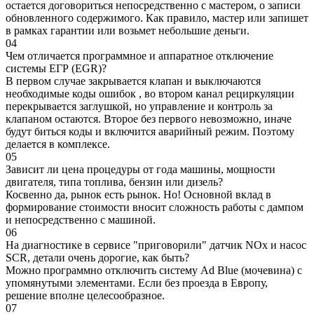
остается договориться непосредственно с мастером, о записи
обновленного содержимого. Как правило, мастер или запишет
в рамках гарантии или возьмет небольшие деньги.
04
Чем отличается программное и аппаратное отключение
системы ЕГР (EGR)?
В первом случае закрывается клапан и выключаются
необходимые коды ошибок , во втором канал рециркуляции
перекрывается заглушкой, но управление и контроль за
клапаном остаются. Второе без первого невозможно, иначе
будут биться коды и включится аварийный режим. Поэтому
делается в комплексе.
05
Зависит ли цена процедуры от года машины, мощности
двигателя, типа топлива, бензин или дизель?
Косвенно да, рынок есть рынок. Но! Основной вклад в
формирование стоимости вносит сложность работы с дампом
и непосредственно с машиной.
06
На диагностике в сервисе "приговорили" датчик NOx и насос
SCR, детали очень дорогие, как быть?
Можно программно отключить систему Ad Blue (мочевина) с
упомянутыми элементами. Если без проезда в Европу,
решение вполне целесообразное.
07