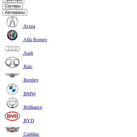
Скутеры
Автокраны
Acura
Alfa Romeo
Audi
Baic
Bentley
BMW
Brilliance
BYD
Cadillac