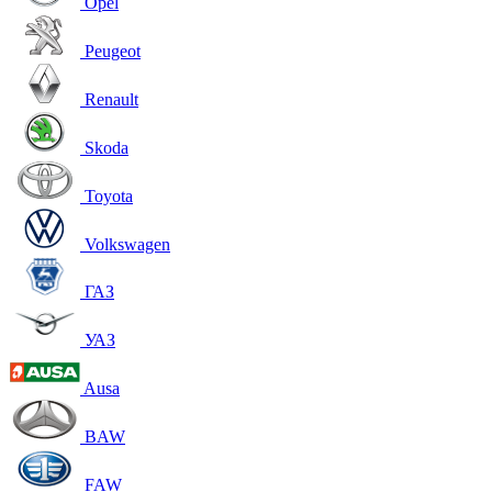
Opel
Peugeot
Renault
Skoda
Toyota
Volkswagen
ГАЗ
УАЗ
Ausa
BAW
FAW