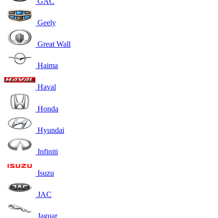
GAC
Geely
Great Wall
Haima
Haval
Honda
Hyundai
Infiniti
Isuzu
JAC
Jaguar