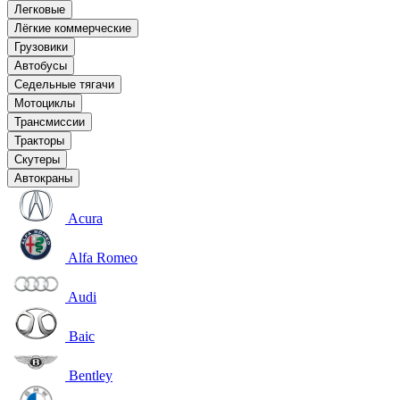
Легковые
Лёгкие коммерческие
Грузовики
Автобусы
Седельные тягачи
Мотоциклы
Трансмиссии
Тракторы
Скутеры
Автокраны
Acura
Alfa Romeo
Audi
Baic
Bentley