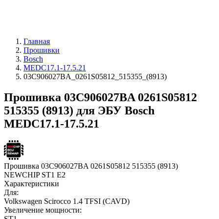
Главная
Прошивки
Bosch
MEDC17.1-17.5.21
03C906027BA_0261S05812_515355_(8913)
Прошивка 03C906027BA 0261S05812
515355 (8913) для ЭБУ Bosch
MEDC17.1-17.5.21
Прошивка 03C906027BA 0261S05812 515355 (8913)
NEWCHIP ST1 E2
Характеристики
Для:
Volkswagen Scirocco 1.4 TFSI (CAVD)
Увеличение мощности:
ST1