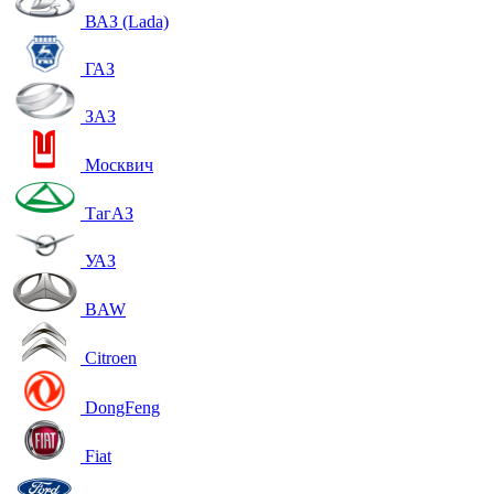
ВАЗ (Lada)
ГАЗ
ЗАЗ
Москвич
ТагАЗ
УАЗ
BAW
Citroen
DongFeng
Fiat