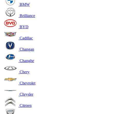
BMW
Brilliance
BYD
Cadillac
Changan
Changhe
Chery
Chevrolet
Chrysler
Citroen