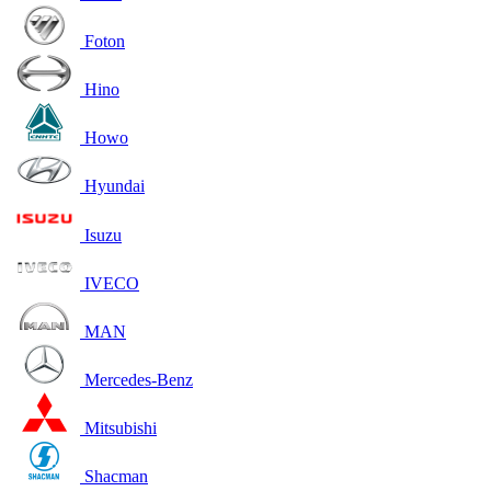
Foton
Hino
Howo
Hyundai
Isuzu
IVECO
MAN
Mercedes-Benz
Mitsubishi
Shacman