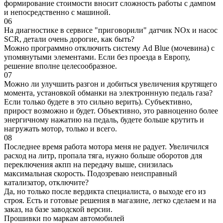
формирование стоимости вносит сложность работы с дампом
и непосредственно с машиной.
06
На диагностике в сервисе "приговорили" датчик NOx и насос
SCR, детали очень дорогие, как быть?
Можно программно отключить систему Ad Blue (мочевина) с
упомянутыми элементами. Если без проезда в Европу,
решение вполне целесообразное.
07
Можно ли улучшить разгон и добиться увеличения крутящего
момента, установкой обманки на электроннную педаль газа?
Если только будете в это сильно верить). Субъективно,
прирост возможно и будет. Объективно, это равноценно более
энергичному нажатию на педаль, будете больше крутить и
нагружать мотор, только и всего.
08
Последнее время работа мотора меня не радует. Увеличился
расход на литр, пропала тяга, нужно больше оборотов для
переключения акпп на передачу выше, снизилась
максимальная скорость. Подозреваю неисправный
катализатор, отключите?
Да, но только после вердикта специалиста, о выходе его из
строя. Есть и готовые решения в магазине, легко сделаем и на
заказ, на базе заводской версии.
Прошивки по маркам автомобилей