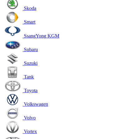
Skoda
Smart
SsangYong KGM
Subaru
Suzuki
Tank
Toyota
Volkswagen
Volvo
Vortex