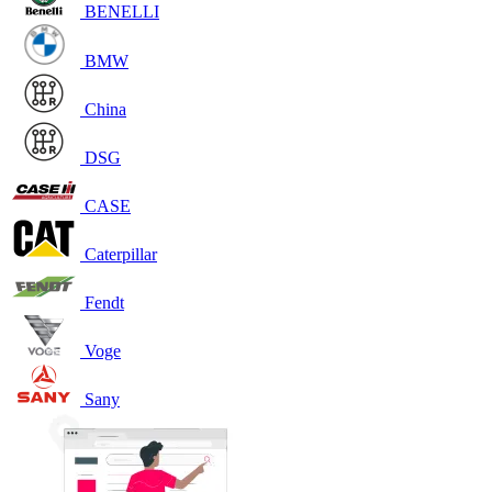
BENELLI
BMW
China
DSG
CASE
Caterpillar
Fendt
Voge
Sany