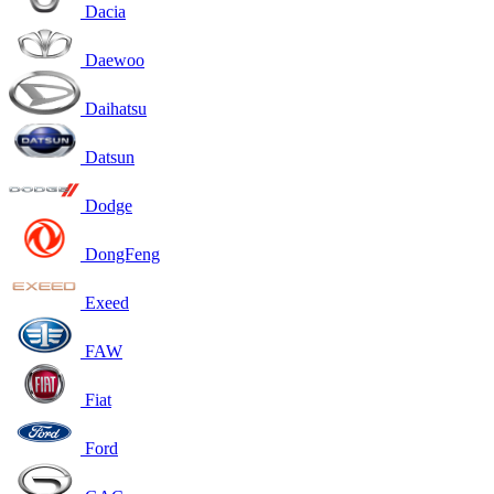
Dacia
Daewoo
Daihatsu
Datsun
Dodge
DongFeng
Exeed
FAW
Fiat
Ford