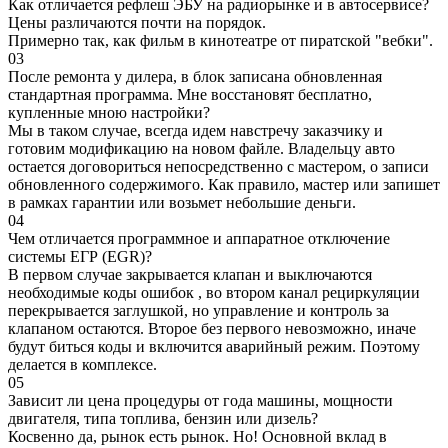
Как отличается рефлеш ЭБУ на радиорынке и в автосервисе?
Цены различаются почти на порядок.
Примерно так, как фильм в кинотеатре от пиратской "вебки".
03
После ремонта у дилера, в блок записана обновленная
стандартная программа. Мне восстановят бесплатно,
купленные мною настройки?
Мы в таком случае, всегда идем навстречу заказчику и
готовим модификацию на новом файле. Владельцу авто
остается договориться непосредственно с мастером, о записи
обновленного содержимого. Как правило, мастер или запишет
в рамках гарантии или возьмет небольшие деньги.
04
Чем отличается программное и аппаратное отключение
системы ЕГР (EGR)?
В первом случае закрывается клапан и выключаются
необходимые коды ошибок , во втором канал рециркуляции
перекрывается заглушкой, но управление и контроль за
клапаном остаются. Второе без первого невозможно, иначе
будут биться коды и включится аварийный режим. Поэтому
делается в комплексе.
05
Зависит ли цена процедуры от года машины, мощности
двигателя, типа топлива, бензин или дизель?
Косвенно да, рынок есть рынок. Но! Основной вклад в