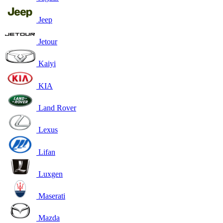
Jeep
Jetour
Kaiyi
KIA
Land Rover
Lexus
Lifan
Luxgen
Maserati
Mazda