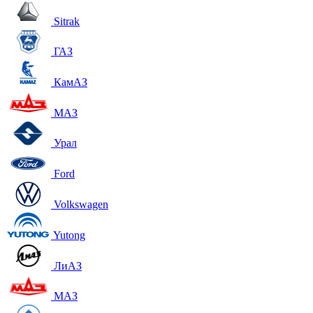
Sitrak
ГАЗ
КамАЗ
МАЗ
Урал
Ford
Volkswagen
Yutong
ЛиАЗ
МАЗ