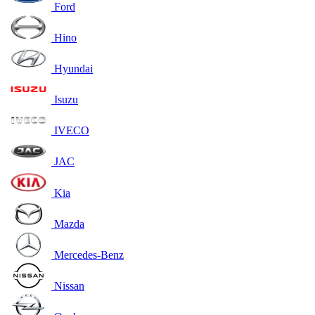
Ford
Hino
Hyundai
Isuzu
IVECO
JAC
Kia
Mazda
Mercedes-Benz
Nissan