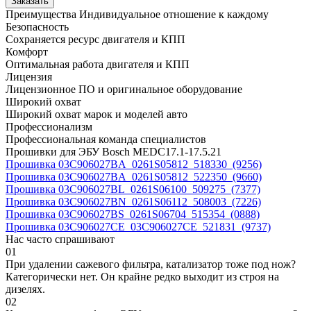
Заказать
Преимущества
Индивидуальное отношение к каждому
Безопасность
Сохраняется ресурс двигателя и КПП
Комфорт
Оптимальная работа двигателя и КПП
Лицензия
Лицензионное ПО и оригинальное оборудование
Широкий охват
Широкий охват марок и моделей авто
Профессионализм
Профессиональная команда специалистов
Прошивки для ЭБУ Bosch MEDC17.1-17.5.21
Прошивка 03C906027BA_0261S05812_518330_(9256)
Прошивка 03C906027BA_0261S05812_522350_(9660)
Прошивка 03C906027BL_0261S06100_509275_(7377)
Прошивка 03C906027BN_0261S06112_508003_(7226)
Прошивка 03C906027BS_0261S06704_515354_(0888)
Прошивка 03C906027CE_03C906027CE_521831_(9737)
Нас часто спрашивают
01
При удалении сажевого фильтра, катализатор тоже под нож?
Категорически нет. Он крайне редко выходит из строя на
дизелях.
02