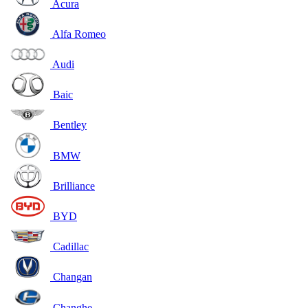
Acura
Alfa Romeo
Audi
Baic
Bentley
BMW
Brilliance
BYD
Cadillac
Changan
Changhe