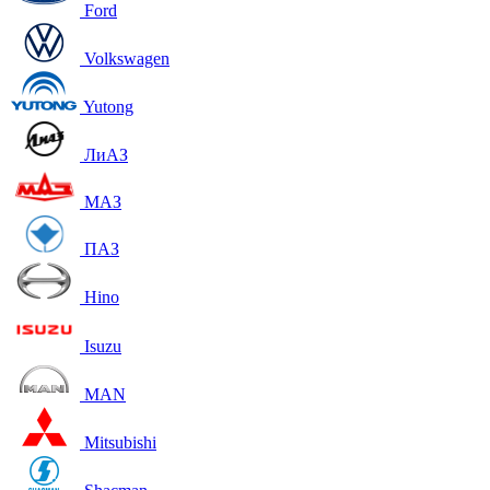
Ford
Volkswagen
Yutong
ЛиАЗ
МАЗ
ПАЗ
Hino
Isuzu
MAN
Mitsubishi