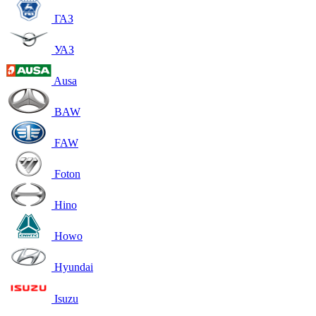
ГАЗ
УАЗ
Ausa
BAW
FAW
Foton
Hino
Howo
Hyundai
Isuzu