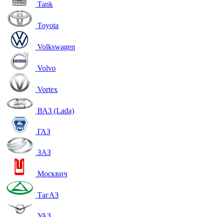
Tank
Toyota
Volkswagen
Volvo
Vortex
ВАЗ (Lada)
ГАЗ
ЗАЗ
Москвич
ТагАЗ
УАЗ