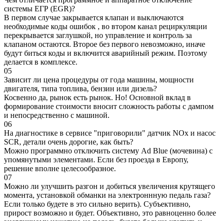
системы ЕГР (EGR)?
В первом случае закрывается клапан и выключаются
необходимые коды ошибок , во втором канал рециркуляции
перекрывается заглушкой, но управление и контроль за
клапаном остаются. Второе без первого невозможно, иначе
будут биться коды и включится аварийный режим. Поэтому
делается в комплексе.
05
Зависит ли цена процедуры от года машины, мощности
двигателя, типа топлива, бензин или дизель?
Косвенно да, рынок есть рынок. Но! Основной вклад в
формирование стоимости вносит сложность работы с дампом
и непосредственно с машиной.
06
На диагностике в сервисе "приговорили" датчик NOx и насос
SCR, детали очень дорогие, как быть?
Можно программно отключить систему Ad Blue (мочевина) с
упомянутыми элементами. Если без проезда в Европу,
решение вполне целесообразное.
07
Можно ли улучшить разгон и добиться увеличения крутящего
момента, установкой обманки на электроннную педаль газа?
Если только будете в это сильно верить). Субъективно,
прирост возможно и будет. Объективно, это равноценно более