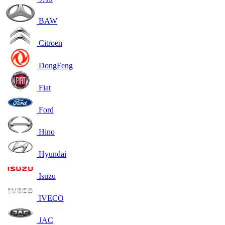
BAW
Citroen
DongFeng
Fiat
Ford
Hino
Hyundai
Isuzu
IVECO
JAC