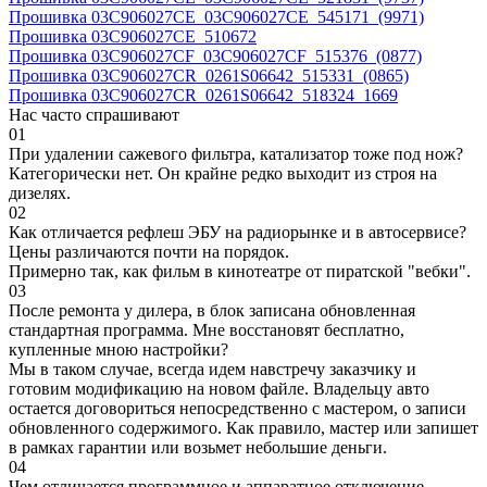
Прошивка 03C906027CE_03C906027CE_545171_(9971)
Прошивка 03C906027CE_510672
Прошивка 03C906027CF_03C906027CF_515376_(0877)
Прошивка 03C906027CR_0261S06642_515331_(0865)
Прошивка 03C906027CR_0261S06642_518324_1669
Нас часто спрашивают
01
При удалении сажевого фильтра, катализатор тоже под нож?
Категорически нет. Он крайне редко выходит из строя на
дизелях.
02
Как отличается рефлеш ЭБУ на радиорынке и в автосервисе?
Цены различаются почти на порядок.
Примерно так, как фильм в кинотеатре от пиратской "вебки".
03
После ремонта у дилера, в блок записана обновленная
стандартная программа. Мне восстановят бесплатно,
купленные мною настройки?
Мы в таком случае, всегда идем навстречу заказчику и
готовим модификацию на новом файле. Владельцу авто
остается договориться непосредственно с мастером, о записи
обновленного содержимого. Как правило, мастер или запишет
в рамках гарантии или возьмет небольшие деньги.
04
Чем отличается программное и аппаратное отключение