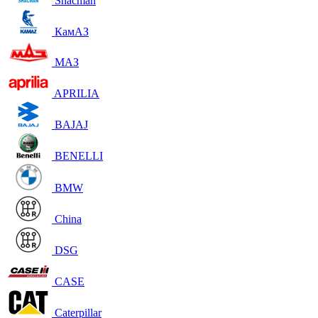
Shacman
КамАЗ
МАЗ
APRILIA
BAJAJ
BENELLI
BMW
China
DSG
CASE
Caterpillar