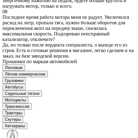
энергичному нажатию на педаль, будете больше крутить и
нагружать мотор, только и всего.
08
Последнее время работа мотора меня не радует. Увеличился
расход на литр, пропала тяга, нужно больше оборотов для
переключения акпп на передачу выше, снизилась
максимальная скорость. Подозреваю неисправный
катализатор, отключите?
Да, но только после вердикта специалиста, о выходе его из
строя. Есть и готовые решения в магазине, легко сделаем и на
заказ, на базе заводской версии.
Прошивки по маркам автомобилей
Легковые
Лёгкие коммерческие
Грузовики
Автобусы
Седельные тягачи
Мотоциклы
Трансмиссии
Тракторы
Скутеры
Автокраны