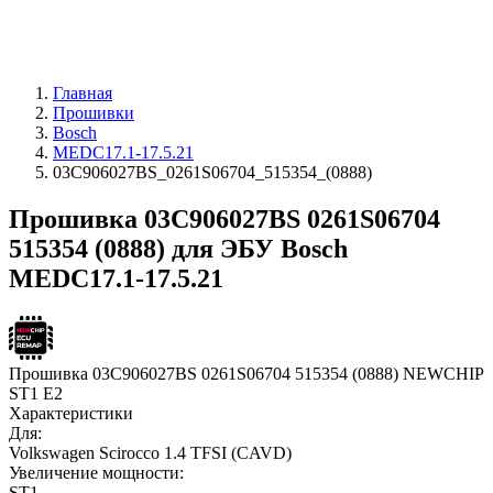
Главная
Прошивки
Bosch
MEDC17.1-17.5.21
03C906027BS_0261S06704_515354_(0888)
Прошивка 03C906027BS 0261S06704
515354 (0888) для ЭБУ Bosch
MEDC17.1-17.5.21
Прошивка 03C906027BS 0261S06704 515354 (0888) NEWCHIP
ST1 E2
Характеристики
Для:
Volkswagen Scirocco 1.4 TFSI (CAVD)
Увеличение мощности:
ST1