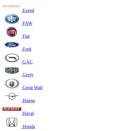
Exeed
FAW
Fiat
Ford
GAC
Geely
Great Wall
Haima
Haval
Honda