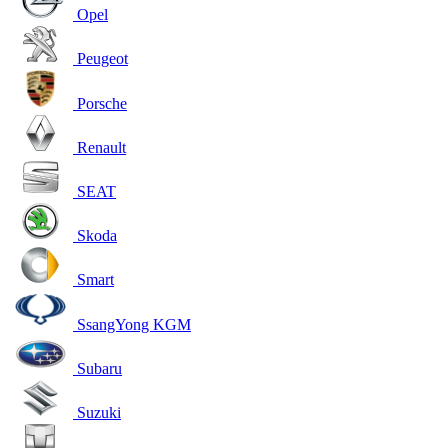
Opel
Peugeot
Porsche
Renault
SEAT
Skoda
Smart
SsangYong KGM
Subaru
Suzuki