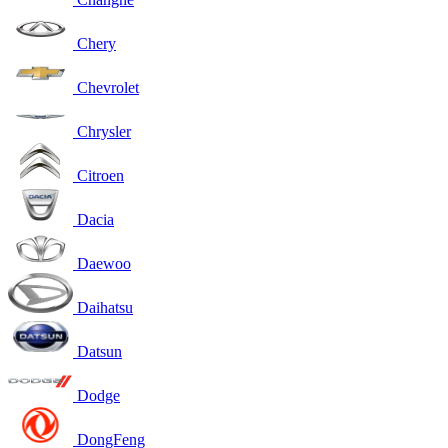
Chery
Chevrolet
Chrysler
Citroen
Dacia
Daewoo
Daihatsu
Datsun
Dodge
DongFeng