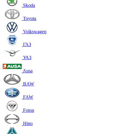
Skoda
Toyota
Volkswagen
ГАЗ
УАЗ
Ausa
BAW
FAW
Foton
Hino