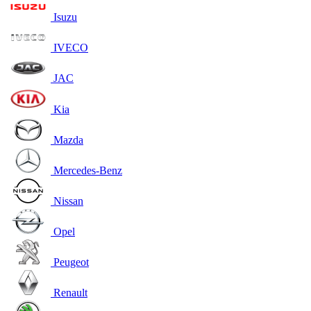
Isuzu
IVECO
JAC
Kia
Mazda
Mercedes-Benz
Nissan
Opel
Peugeot
Renault