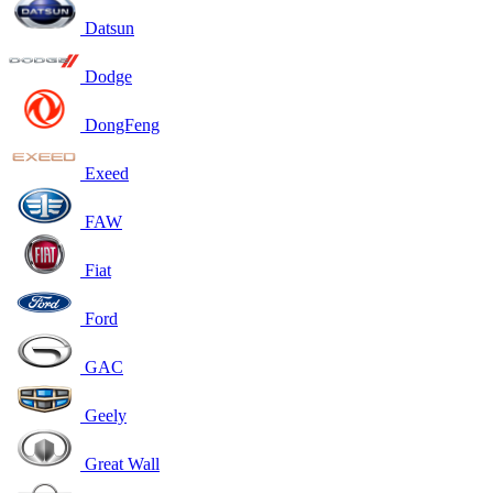
Datsun
Dodge
DongFeng
Exeed
FAW
Fiat
Ford
GAC
Geely
Great Wall