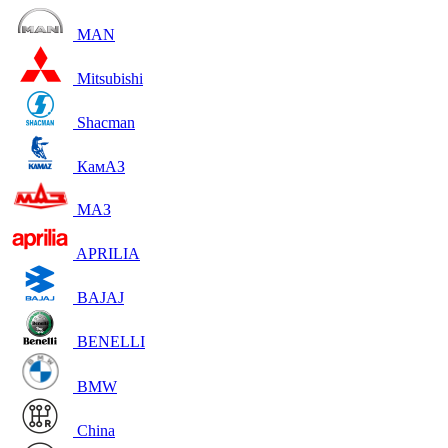
MAN
Mitsubishi
Shacman
КамАЗ
МАЗ
APRILIA
BAJAJ
BENELLI
BMW
China