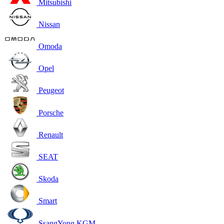
Mitsubishi
Nissan
Omoda
Opel
Peugeot
Porsche
Renault
SEAT
Skoda
Smart
SsangYong KGM