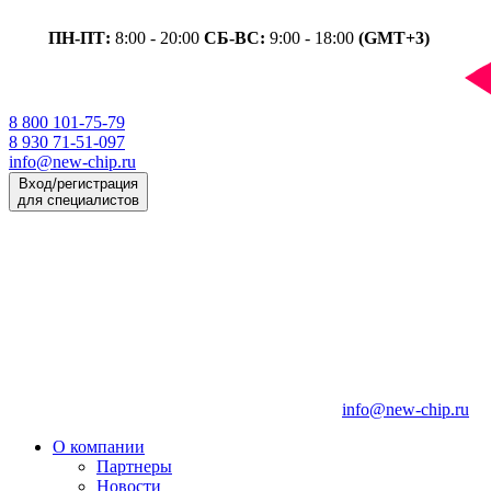
ПН-ПТ:
8:00 - 20:00
СБ-ВС:
9:00 - 18:00
(GMT+3)
8 800 101-75-79
8 930 71-51-097
info@new-chip.ru
Вход/регистрация
для специалистов
info@new-chip.ru
О компании
Партнеры
Новости