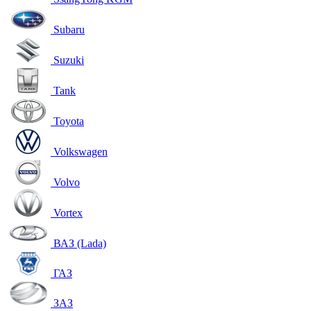
Subaru
Suzuki
Tank
Toyota
Volkswagen
Volvo
Vortex
ВАЗ (Lada)
ГАЗ
ЗАЗ