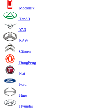
Москвич
ТагАЗ
УАЗ
BAW
Citroen
DongFeng
Fiat
Ford
Hino
Hyundai