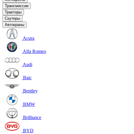
Трансмиссии
Тракторы
Скутеры
Автокраны
Acura
Alfa Romeo
Audi
Baic
Bentley
BMW
Brilliance
BYD