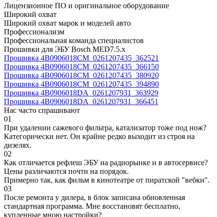
Лицензионное ПО и оригинальное оборудование
Широкий охват
Широкий охват марок и моделей авто
Профессионализм
Профессиональная команда специалистов
Прошивки для ЭБУ Bosch MED7.5.x
Прошивка 4B0906018CM_0261207435_362521
Прошивка 4B0906018CM_0261207435_366150
Прошивка 4B0906018CM_0261207435_380920
Прошивка 4B0906018CM_0261207435_394890
Прошивка 4B0906018DA_0261207931_363929
Прошивка 4B0906018DA_0261207931_366451
Нас часто спрашивают
01
При удалении сажевого фильтра, катализатор тоже под нож?
Категорически нет. Он крайне редко выходит из строя на
дизелях.
02
Как отличается рефлеш ЭБУ на радиорынке и в автосервисе?
Цены различаются почти на порядок.
Примерно так, как фильм в кинотеатре от пиратской "вебки".
03
После ремонта у дилера, в блок записана обновленная
стандартная программа. Мне восстановят бесплатно,
купленные мною настройки?