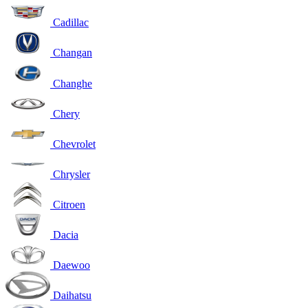
Cadillac
Changan
Changhe
Chery
Chevrolet
Chrysler
Citroen
Dacia
Daewoo
Daihatsu