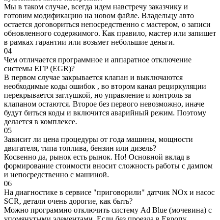
Мы в таком случае, всегда идем навстречу заказчику и
готовим модификацию на новом файле. Владельцу авто
остается договориться непосредственно с мастером, о записи
обновленного содержимого. Как правило, мастер или запишет
в рамках гарантии или возьмет небольшие деньги.
04
Чем отличается программное и аппаратное отключение
системы ЕГР (EGR)?
В первом случае закрывается клапан и выключаются
необходимые коды ошибок , во втором канал рециркуляции
перекрывается заглушкой, но управление и контроль за
клапаном остаются. Второе без первого невозможно, иначе
будут биться коды и включится аварийный режим. Поэтому
делается в комплексе.
05
Зависит ли цена процедуры от года машины, мощности
двигателя, типа топлива, бензин или дизель?
Косвенно да, рынок есть рынок. Но! Основной вклад в
формирование стоимости вносит сложность работы с дампом
и непосредственно с машиной.
06
На диагностике в сервисе "приговорили" датчик NOx и насос
SCR, детали очень дорогие, как быть?
Можно программно отключить систему Ad Blue (мочевина) с
упомянутыми элементами. Если без проезда в Европу,