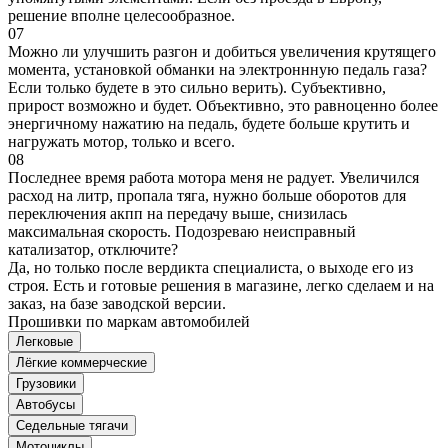
решение вполне целесообразное.
07
Можно ли улучшить разгон и добиться увеличения крутящего
момента, установкой обманки на электроннную педаль газа?
Если только будете в это сильно верить). Субъективно,
прирост возможно и будет. Объективно, это равноценно более
энергичному нажатию на педаль, будете больше крутить и
нагружать мотор, только и всего.
08
Последнее время работа мотора меня не радует. Увеличился
расход на литр, пропала тяга, нужно больше оборотов для
переключения акпп на передачу выше, снизилась
максимальная скорость. Подозреваю неисправный
катализатор, отключите?
Да, но только после вердикта специалиста, о выходе его из
строя. Есть и готовые решения в магазине, легко сделаем и на
заказ, на базе заводской версии.
Прошивки по маркам автомобилей
Легковые
Лёгкие коммерческие
Грузовики
Автобусы
Седельные тягачи
Мотоциклы