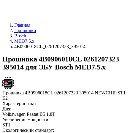
Главная
Прошивки
Bosch
MED7.5.x
4B0906018CL_0261207323_395014
Прошивка 4B0906018CL 0261207323
395014 для ЭБУ Bosch MED7.5.x
Прошивка 4B0906018CL 0261207323 395014 NEWCHIP ST1
E2
Характеристики
Для:
Volkswagen Passat B5 1.8T
Увеличение мощности:
ST1
Экологический стандарт: