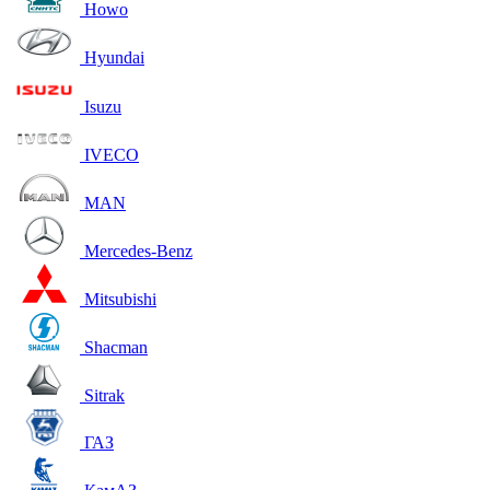
Howo
Hyundai
Isuzu
IVECO
MAN
Mercedes-Benz
Mitsubishi
Shacman
Sitrak
ГАЗ