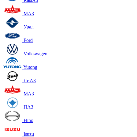
КамАЗ
МАЗ
Урал
Ford
Volkswagen
Yutong
ЛиАЗ
МАЗ
ПАЗ
Hino
Isuzu