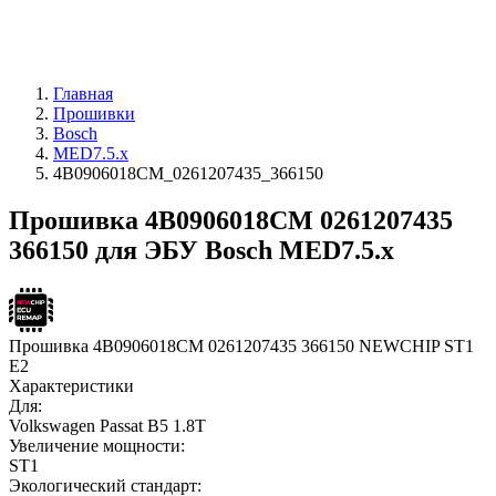
Главная
Прошивки
Bosch
MED7.5.x
4B0906018CM_0261207435_366150
Прошивка 4B0906018CM 0261207435
366150 для ЭБУ Bosch MED7.5.x
Прошивка 4B0906018CM 0261207435 366150 NEWCHIP ST1
E2
Характеристики
Для:
Volkswagen Passat B5 1.8T
Увеличение мощности:
ST1
Экологический стандарт: