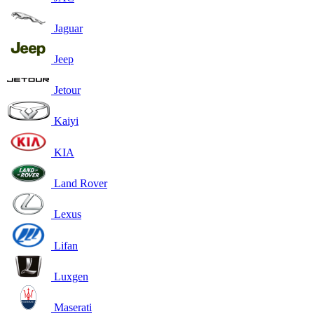
Jaguar
Jeep
Jetour
Kaiyi
KIA
Land Rover
Lexus
Lifan
Luxgen
Maserati