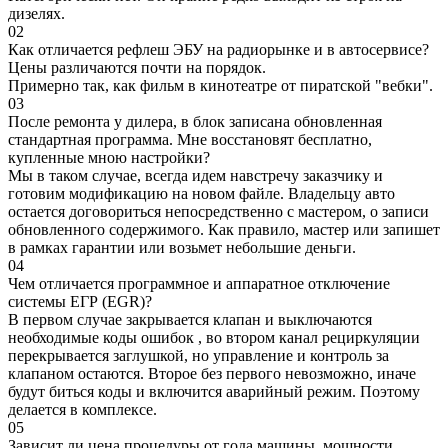
дизелях.
02
Как отличается рефлеш ЭБУ на радиорынке и в автосервисе?
Цены различаются почти на порядок.
Примерно так, как фильм в кинотеатре от пиратской "вебки".
03
После ремонта у дилера, в блок записана обновленная
стандартная программа. Мне восстановят бесплатно,
купленные мною настройки?
Мы в таком случае, всегда идем навстречу заказчику и
готовим модификацию на новом файле. Владельцу авто
остается договориться непосредственно с мастером, о записи
обновленного содержимого. Как правило, мастер или запишет
в рамках гарантии или возьмет небольшие деньги.
04
Чем отличается программное и аппаратное отключение
системы ЕГР (EGR)?
В первом случае закрывается клапан и выключаются
необходимые коды ошибок , во втором канал рециркуляции
перекрывается заглушкой, но управление и контроль за
клапаном остаются. Второе без первого невозможно, иначе
будут биться коды и включится аварийный режим. Поэтому
делается в комплексе.
05
Зависит ли цена процедуры от года машины, мощности