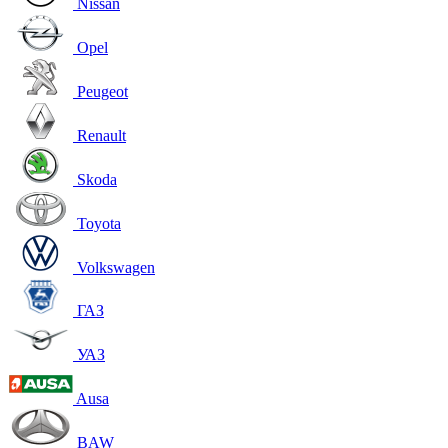
Nissan
Opel
Peugeot
Renault
Skoda
Toyota
Volkswagen
ГАЗ
УАЗ
Ausa
BAW