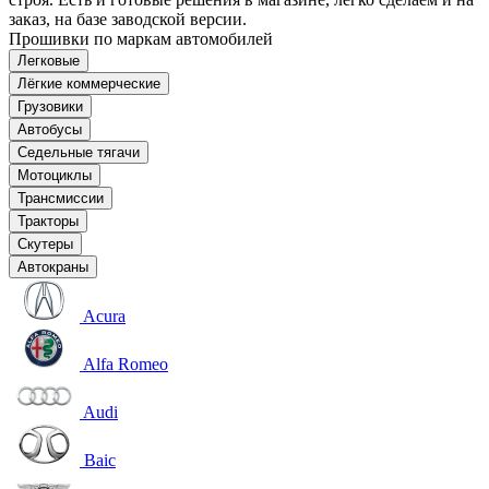
заказ, на базе заводской версии.
Прошивки по маркам автомобилей
Легковые
Лёгкие коммерческие
Грузовики
Автобусы
Седельные тягачи
Мотоциклы
Трансмиссии
Тракторы
Скутеры
Автокраны
Acura
Alfa Romeo
Audi
Baic