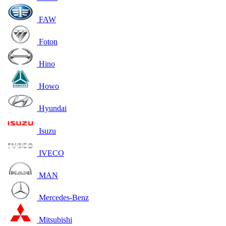
FAW
Foton
Hino
Howo
Hyundai
Isuzu
IVECO
MAN
Mercedes-Benz
Mitsubishi