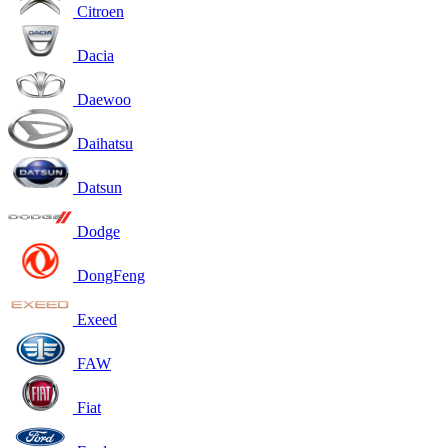
Citroen
Dacia
Daewoo
Daihatsu
Datsun
Dodge
DongFeng
Exeed
FAW
Fiat