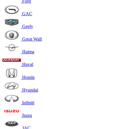
Ford
GAC
Geely
Great Wall
Haima
Haval
Honda
Hyundai
Infiniti
Isuzu
JAC