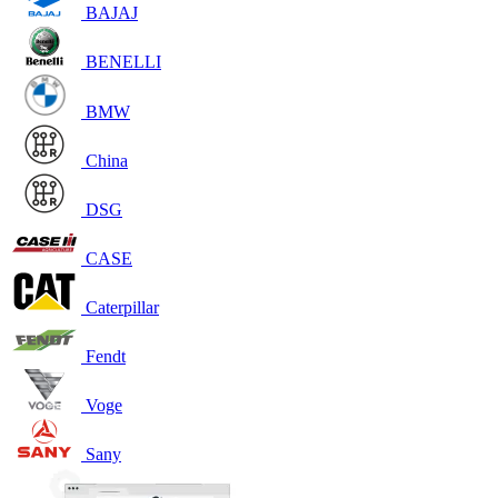
BAJAJ
BENELLI
BMW
China
DSG
CASE
Caterpillar
Fendt
Voge
Sany