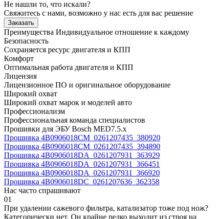
Не нашли то, что искали?
Свяжитесь с нами, возможно у нас есть для вас решение
Заказать
Преимущества
Индивидуальное отношение к каждому
Безопасность
Сохраняется ресурс двигателя и КПП
Комфорт
Оптимальная работа двигателя и КПП
Лицензия
Лицензионное ПО и оригинальное оборудование
Широкий охват
Широкий охват марок и моделей авто
Профессионализм
Профессиональная команда специалистов
Прошивки для ЭБУ Bosch MED7.5.x
Прошивка 4B0906018CM_0261207435_380920
Прошивка 4B0906018CM_0261207435_394890
Прошивка 4B0906018DA_0261207931_363929
Прошивка 4B0906018DA_0261207931_366451
Прошивка 4B0906018DA_0261207931_366920
Прошивка 4B0906018DC_0261207636_362358
Нас часто спрашивают
01
При удалении сажевого фильтра, катализатор тоже под нож?
Категорически нет. Он крайне редко выходит из строя на