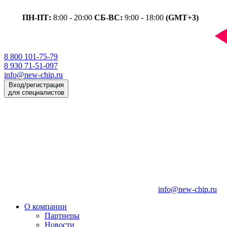
ПН-ПТ:
8:00 - 20:00
СБ-ВС:
9:00 - 18:00
(GMT+3)
8 800 101-75-79
8 930 71-51-097
info@new-chip.ru
Вход/регистрация
для специалистов
info@new-chip.ru
О компании
Партнеры
Новости