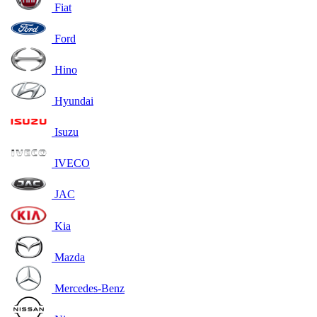
Fiat
Ford
Hino
Hyundai
Isuzu
IVECO
JAC
Kia
Mazda
Mercedes-Benz