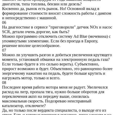
двигателя, типа топлива, бензин или дизель?
Косвенно да, рынок есть рынок. Но! Основной вклад в
формирование стоимости вносит сложность работы с дампом
и непосредственно с машиной.
06
На диагностике в сервисе "приговорили" датчик NOx и насос
SCR, детали очень дорогие, как быть?
Можно программно отключить систему Ad Blue (мочевина) с
упомянутыми элементами. Если без проезда в Европу,
решение вполне целесообразное.
07
Можно ли улучшить разгон и добиться увеличения крутящего
момента, установкой обманки на электроннную педаль газа?
Если только будете в это сильно верить). Субъективно,
прирост возможно и будет. Объективно, это равноценно более
энергичному нажатию на педаль, будете больше крутить и
нагружать мотор, только и всего.
08
Последнее время работа мотора меня не радует. Увеличился
расход на литр, пропала тяга, нужно больше оборотов для
переключения акпп на передачу выше, снизилась
максимальная скорость. Подозреваю неисправный
катализатор, отключите?
Да, но только после вердикта специалиста, о выходе его из
строя. Есть и готовые решения в магазине, легко сделаем и на