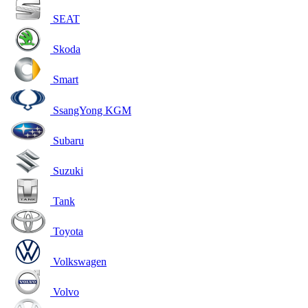
SEAT
Skoda
Smart
SsangYong KGM
Subaru
Suzuki
Tank
Toyota
Volkswagen
Volvo