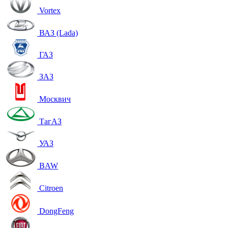
Vortex
ВАЗ (Lada)
ГАЗ
ЗАЗ
Москвич
ТагАЗ
УАЗ
BAW
Citroen
DongFeng