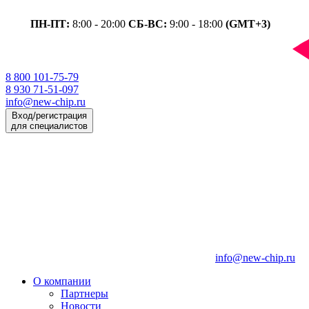
ПН-ПТ:
8:00 - 20:00
СБ-ВС:
9:00 - 18:00
(GMT+3)
8 800 101-75-79
8 930 71-51-097
info@new-chip.ru
Вход/регистрация
для специалистов
info@new-chip.ru
О компании
Партнеры
Новости