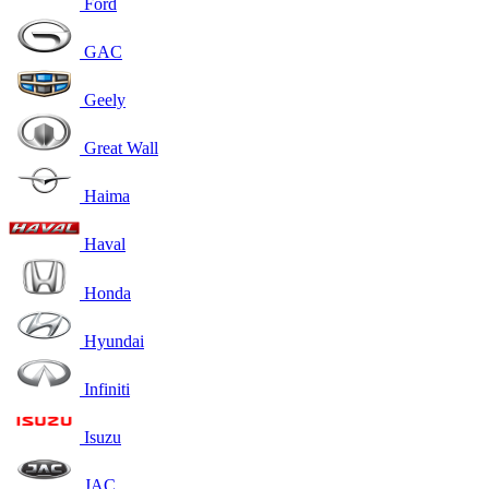
Ford
GAC
Geely
Great Wall
Haima
Haval
Honda
Hyundai
Infiniti
Isuzu
JAC