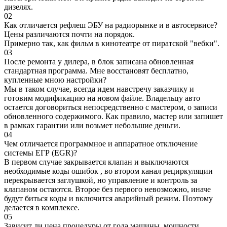
дизелях.
02
Как отличается рефлеш ЭБУ на радиорынке и в автосервисе?
Цены различаются почти на порядок.
Примерно так, как фильм в кинотеатре от пиратской "вебки".
03
После ремонта у дилера, в блок записана обновленная
стандартная программа. Мне восстановят бесплатно,
купленные мною настройки?
Мы в таком случае, всегда идем навстречу заказчику и
готовим модификацию на новом файле. Владельцу авто
остается договориться непосредственно с мастером, о записи
обновленного содержимого. Как правило, мастер или запишет
в рамках гарантии или возьмет небольшие деньги.
04
Чем отличается программное и аппаратное отключение
системы ЕГР (EGR)?
В первом случае закрывается клапан и выключаются
необходимые коды ошибок , во втором канал рециркуляции
перекрывается заглушкой, но управление и контроль за
клапаном остаются. Второе без первого невозможно, иначе
будут биться коды и включится аварийный режим. Поэтому
делается в комплексе.
05
Зависит ли цена процедуры от года машины, мощности