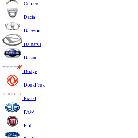
Citroen
Dacia
Daewoo
Daihatsu
Datsun
Dodge
DongFeng
Exeed
FAW
Fiat