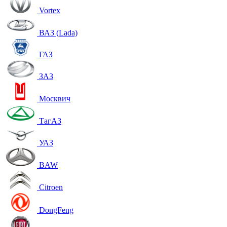
Vortex
ВАЗ (Lada)
ГАЗ
ЗАЗ
Москвич
ТагАЗ
УАЗ
BAW
Citroen
DongFeng