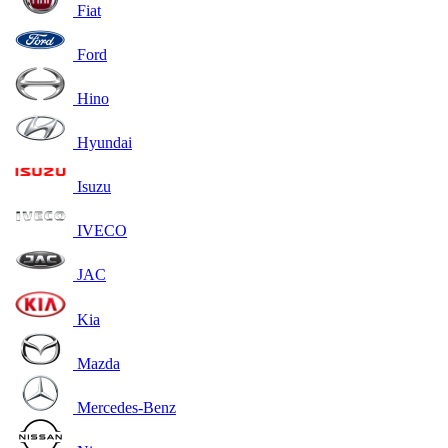
Fiat
Ford
Hino
Hyundai
Isuzu
IVECO
JAC
Kia
Mazda
Mercedes-Benz