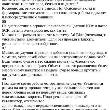
двигателя, типа топлива, бензин или дизель?
Косвенно да, рынок есть рынок. Но! Основной вклад в
формирование стоимости вносит сложность работы с дампом
и непосредственно с машиной.
06
На диагностике в сервисе "приговорили" датчик NOx и насос
SCR, детали очень дорогие, как быть?
Можно программно отключить систему Ad Blue (мочевина) с
упомянутыми элементами. Если без проезда в Европу,
решение вполне целесообразное.
07
Можно ли улучшить разгон и добиться увеличения крутящего
момента, установкой обманки на электроннную педаль газа?
Если только будете в это сильно верить). Субъективно,
прирост возможно и будет. Объективно, это равноценно более
энергичному нажатию на педаль, будете больше крутить и
нагружать мотор, только и всего.
08
Последнее время работа мотора меня не радует. Увеличился
расход на литр, пропала тяга, нужно больше оборотов для
переключения акпп на передачу выше, снизилась
максимальная скорость. Подозреваю неисправный
катализатор, отключите?
Да, но только после вердикта специалиста, о выходе его из
строя. Есть и готовые решения в магазине, легко сделаем и на