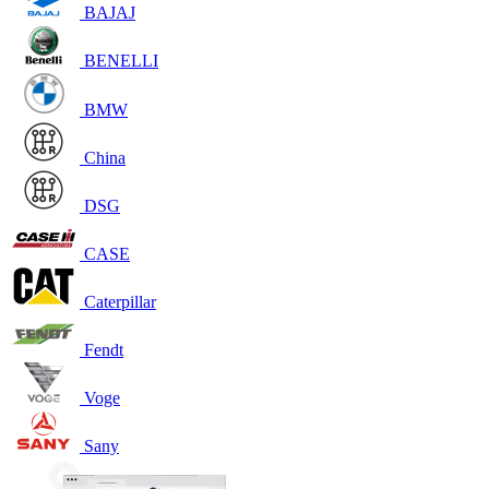
BAJAJ
BENELLI
BMW
China
DSG
CASE
Caterpillar
Fendt
Voge
Sany