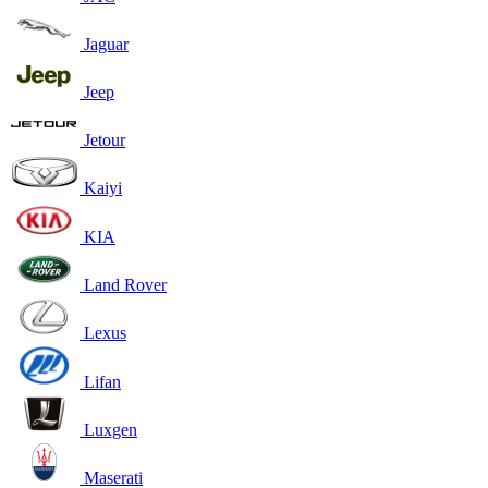
Jaguar
Jeep
Jetour
Kaiyi
KIA
Land Rover
Lexus
Lifan
Luxgen
Maserati