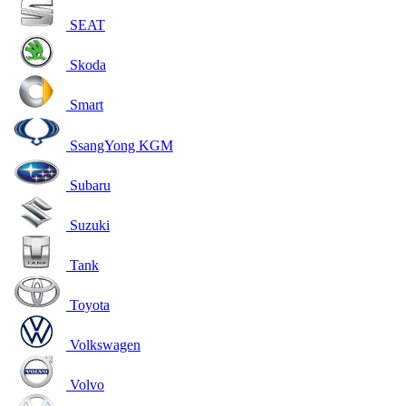
SEAT
Skoda
Smart
SsangYong KGM
Subaru
Suzuki
Tank
Toyota
Volkswagen
Volvo