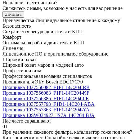
Не нашли то, что искали?
Свяжитесь с нами, возможно у нас есть для вас решение
Заказать
Преимущества
Индивидуальное отношение к каждому
Безопасность
Сохраняется ресурс двигателя и КПП
Комфорт
Оптимальная работа двигателя и КПП
Лицензия
Лицензионное ПО и оригинальное оборудование
Широкий охват
Широкий охват марок и моделей авто
Профессионализм
Профессиональная команда специалистов
Прошивки для ЭБУ Bosch EDC17C70
Прошивка 1037556082_F1F1-14C204-RB
Прошивка 1037556083_F1F1-14C204-KF
Прошивка 1037556385_F1F1-14C204-PE
Прошивка 1037557793_F1D1-14C204-ABA
Прошивка 1037557863_F1F1-14C204-YA
Прошивка 10SW034927_JS7A-14C204-BJA
Нас часто спрашивают
01
При удалении сажевого фильтра, катализатор тоже под нож?
Категорически нет. Он крайне редко выходит из строя на