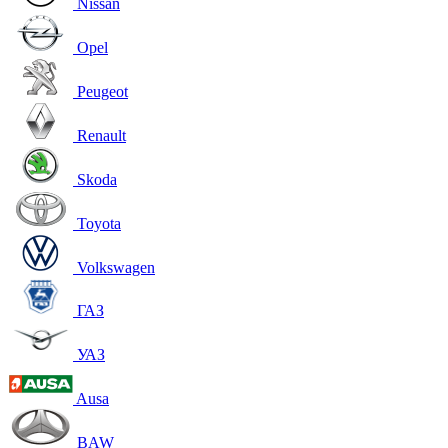
Nissan
Opel
Peugeot
Renault
Skoda
Toyota
Volkswagen
ГАЗ
УАЗ
Ausa
BAW