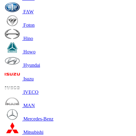
FAW
Foton
Hino
Howo
Hyundai
Isuzu
IVECO
MAN
Mercedes-Benz
Mitsubishi