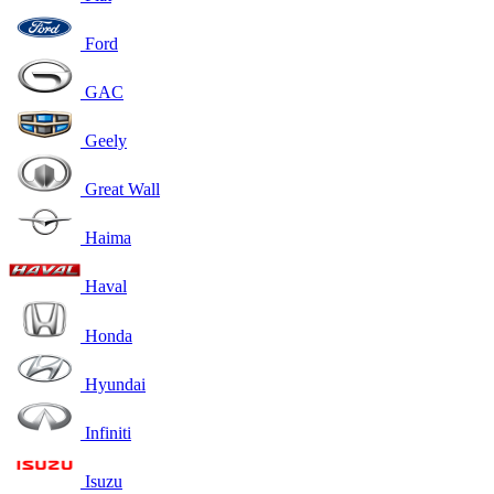
Ford
GAC
Geely
Great Wall
Haima
Haval
Honda
Hyundai
Infiniti
Isuzu