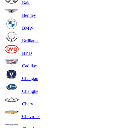
Baic
Bentley
BMW
Brilliance
BYD
Cadillac
Changan
Changhe
Chery
Chevrolet