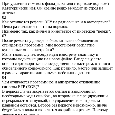
При удалении сажевого фильтра, катализатор тоже под нож?
Категорически нет. Он крайне редко выходит из строя на
дизелях.
02
Как отличается рефлеш ЭБУ на радиорынке и в автосервисе?
Цены различаются почти на порядок.
Примерно так, как фильм в кинотеатре от пиратской "вебки".
03
После ремонта у дилера, в блок записана обновленная
стандартная программа. Мне восстановят бесплатно,
купленные мною настройки?
Мы в таком случае, всегда идем навстречу заказчику и
готовим модификацию на новом файле. Владельцу авто
остается договориться непосредственно с мастером, о записи
обновленного содержимого. Как правило, мастер или запишет
в рамках гарантии или возьмет небольшие деньги.
04
Чем отличается программное и аппаратное отключение
системы ЕГР (EGR)?
В первом случае закрывается клапан и выключаются
необходимые коды ошибок , во втором канал рециркуляции
перекрывается заглушкой, но управление и контроль за
клапаном остаются. Второе без первого невозможно, иначе
будут биться коды и включится аварийный режим. Поэтому
делается в комплексе.