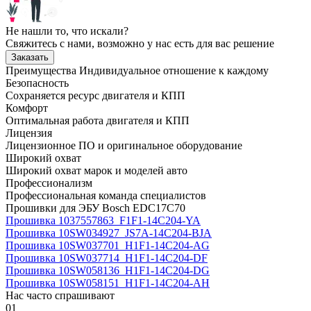
Не нашли то, что искали?
Свяжитесь с нами, возможно у нас есть для вас решение
Заказать
Преимущества
Индивидуальное отношение к каждому
Безопасность
Сохраняется ресурс двигателя и КПП
Комфорт
Оптимальная работа двигателя и КПП
Лицензия
Лицензионное ПО и оригинальное оборудование
Широкий охват
Широкий охват марок и моделей авто
Профессионализм
Профессиональная команда специалистов
Прошивки для ЭБУ Bosch EDC17C70
Прошивка 1037557863_F1F1-14C204-YA
Прошивка 10SW034927_JS7A-14C204-BJA
Прошивка 10SW037701_H1F1-14C204-AG
Прошивка 10SW037714_H1F1-14C204-DF
Прошивка 10SW058136_H1F1-14C204-DG
Прошивка 10SW058151_H1F1-14C204-AH
Нас часто спрашивают
01