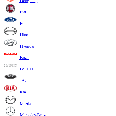
DongFeng
Fiat
Ford
Hino
Hyundai
Isuzu
IVECO
JAC
Kia
Mazda
Mercedes-Benz