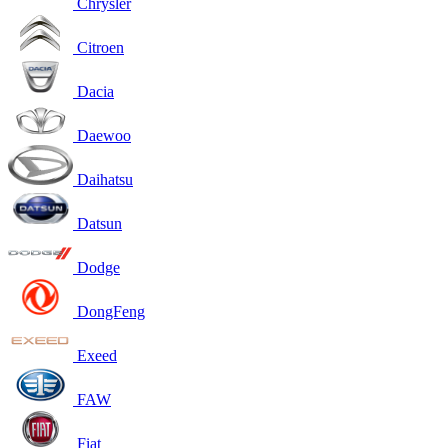
Chrysler
Citroen
Dacia
Daewoo
Daihatsu
Datsun
Dodge
DongFeng
Exeed
FAW
Fiat