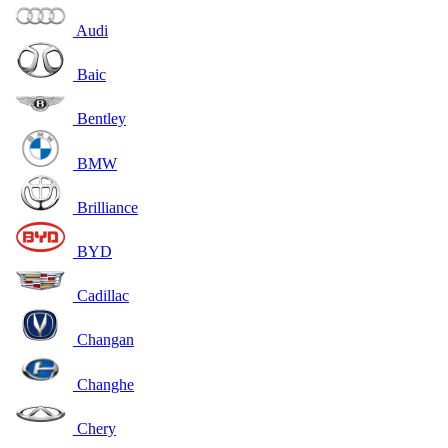
Audi
Baic
Bentley
BMW
Brilliance
BYD
Cadillac
Changan
Changhe
Chery