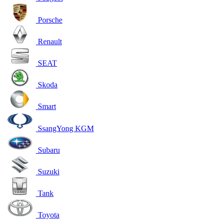
Porsche
Renault
SEAT
Skoda
Smart
SsangYong KGM
Subaru
Suzuki
Tank
Toyota