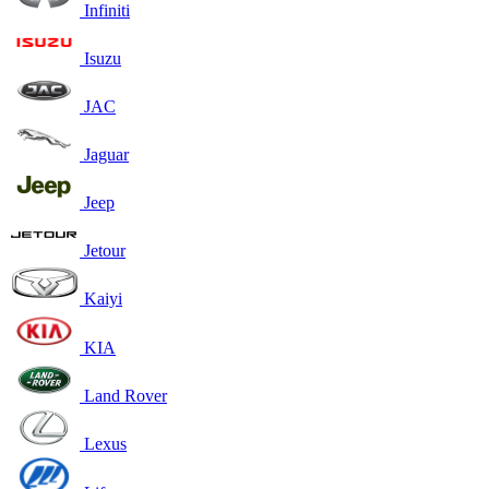
Infiniti
Isuzu
JAC
Jaguar
Jeep
Jetour
Kaiyi
KIA
Land Rover
Lexus