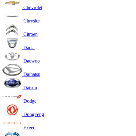
Chevrolet
Chrysler
Citroen
Dacia
Daewoo
Daihatsu
Datsun
Dodge
DongFeng
Exeed