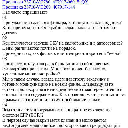
Прошивка 23710-VC780_407917-060_5_QX
Прошивка 23710-VD200_407917-144
Нас часто спрашивают
01
При удалении сажевого фильтра, катализатор тоже под нож?
Категорически нет. Он крайне редко выходит из строя на
дизелях.
02
Как отличается рефлеш ЭБУ на радиорынке и в автосервисе?
Цены различаются почти на порядок.
Примерно так, как фильм в кинотеатре от пиратской "вебки".
03
После ремонта у дилера, в блок записана обновленная
стандартная программа. Мне восстановят бесплатно,
купленные мною настройки?
Мы в таком случае, всегда идем навстречу заказчику и
готовим модификацию на новом файле. Владельцу авто
остается договориться непосредственно с мастером, о записи
обновленного содержимого. Как правило, мастер или запишет
в рамках гарантии или возьмет небольшие деньги.
04
Чем отличается программное и аппаратное отключение
системы ЕГР (EGR)?
В первом случае закрывается клапан и выключаются
необходимые коды ошибок , во втором канал рециркуляции