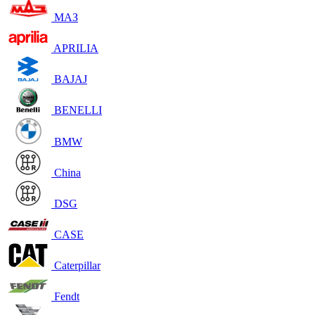
МАЗ
APRILIA
BAJAJ
BENELLI
BMW
China
DSG
CASE
Caterpillar
Fendt