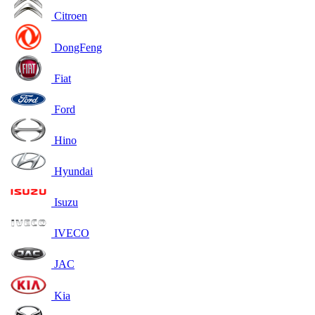
Citroen
DongFeng
Fiat
Ford
Hino
Hyundai
Isuzu
IVECO
JAC
Kia