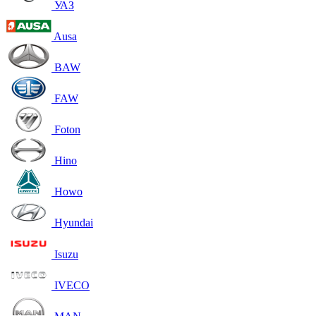
УАЗ
Ausa
BAW
FAW
Foton
Hino
Howo
Hyundai
Isuzu
IVECO