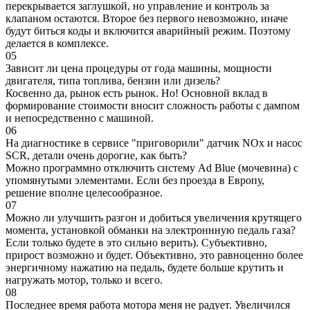
перекрывается заглушкой, но управление и контроль за
клапаном остаются. Второе без первого невозможно, иначе
будут биться коды и включится аварийный режим. Поэтому
делается в комплексе.
05
Зависит ли цена процедуры от года машины, мощности
двигателя, типа топлива, бензин или дизель?
Косвенно да, рынок есть рынок. Но! Основной вклад в
формирование стоимости вносит сложность работы с дампом
и непосредственно с машиной.
06
На диагностике в сервисе "приговорили" датчик NOx и насос
SCR, детали очень дорогие, как быть?
Можно программно отключить систему Ad Blue (мочевина) с
упомянутыми элементами. Если без проезда в Европу,
решение вполне целесообразное.
07
Можно ли улучшить разгон и добиться увеличения крутящего
момента, установкой обманки на электроннную педаль газа?
Если только будете в это сильно верить). Субъективно,
прирост возможно и будет. Объективно, это равноценно более
энергичному нажатию на педаль, будете больше крутить и
нагружать мотор, только и всего.
08
Последнее время работа мотора меня не радует. Увеличился