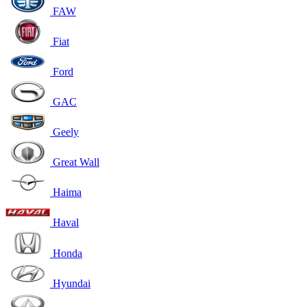
FAW
Fiat
Ford
GAC
Geely
Great Wall
Haima
Haval
Honda
Hyundai