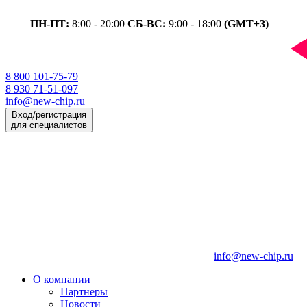
ПН-ПТ:
8:00 - 20:00
СБ-ВС:
9:00 - 18:00
(GMT+3)
8 800 101-75-79
8 930 71-51-097
info@new-chip.ru
Вход/регистрация
для специалистов
info@new-chip.ru
О компании
Партнеры
Новости