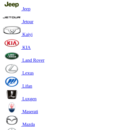
Jeep
Jetour
Kaiyi
KIA
Land Rover
Lexus
Lifan
Luxgen
Maserati
Mazda