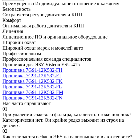
Преимущества
Индивидуальное отношение к каждому
Безопасность
Сохраняется ресурс двигателя и КПП
Комфорт
Оптимальная работа двигателя и КПП
Лицензия
Лицензионное ПО и оригинальное оборудование
Широкий охват
Широкий охват марок и моделей авто
Профессионализм
Профессиональная команда специалистов
Прошивки для ЭБУ Visteon ESU-415
Прошивка 7G91-12K532-FH
Прошивка 7G91-12K532-FJ
Прошивка 7G91-12K532-FK
Прошивка 7G91-12K532-FL
Прошивка 7G91-12K532-FM
Прошивка 7G91-12K532-FN
Нас часто спрашивают
01
При удалении сажевого фильтра, катализатор тоже под нож?
Категорически нет. Он крайне редко выходит из строя на
дизелях.
02
Как отличается рефлеш ЭБУ на радиорынке и в автосервисе?