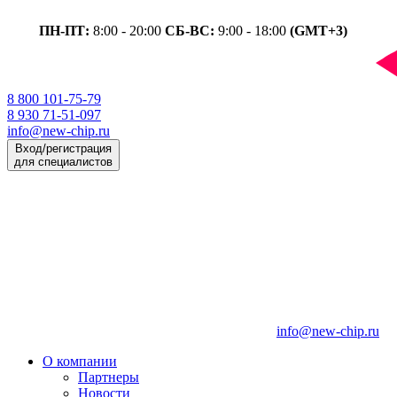
ПН-ПТ:
8:00 - 20:00
СБ-ВС:
9:00 - 18:00
(GMT+3)
8 800 101-75-79
8 930 71-51-097
info@new-chip.ru
Вход/регистрация
для специалистов
info@new-chip.ru
О компании
Партнеры
Новости