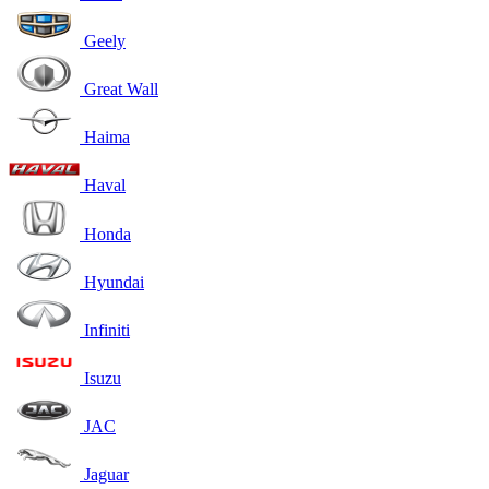
Geely
Great Wall
Haima
Haval
Honda
Hyundai
Infiniti
Isuzu
JAC
Jaguar