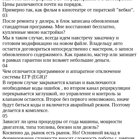
Цены различаются почти на порядок.
Примерно так, как фильм в кинотеатре от пиратской "вебки".
03
После ремонта у дилера, в блок записана обновленная
стандартная программа. Мне восстановят бесплатно,
купленные мною настройки?
Мы в таком случае, всегда идем навстречу заказчику и
готовим модификацию на новом файле. Владельцу авто
остается договориться непосредственно с мастером, о записи
обновленного содержимого. Как правило, мастер или запишет
в рамках гарантии или возьмет небольшие деньги.
04
Чем отличается программное и аппаратное отключение
системы ЕГР (EGR)?
В первом случае закрывается клапан и выключаются
необходимые коды ошибок , во втором канал рециркуляции
перекрывается заглушкой, но управление и контроль за
клапаном остаются. Второе без первого невозможно, иначе
будут биться коды и включится аварийный режим. Поэтому
делается в комплексе.
05
Зависит ли цена процедуры от года машины, мощности
двигателя, типа топлива, бензин или дизель?
Косвенно да, рынок есть рынок. Но! Основной вклад в
формирование стоимости вносит сложность работы с дампом