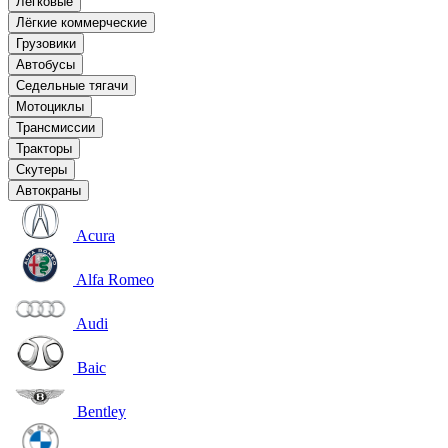
Легковые
Лёгкие коммерческие
Грузовики
Автобусы
Седельные тягачи
Мотоциклы
Трансмиссии
Тракторы
Скутеры
Автокраны
Acura
Alfa Romeo
Audi
Baic
Bentley