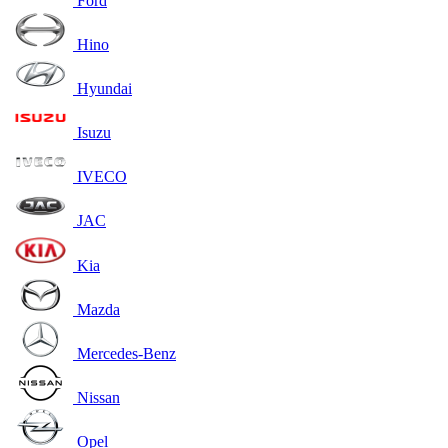
Ford
Hino
Hyundai
Isuzu
IVECO
JAC
Kia
Mazda
Mercedes-Benz
Nissan
Opel