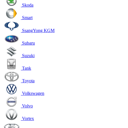
Skoda
Smart
SsangYong KGM
Subaru
Suzuki
Tank
Toyota
Volkswagen
Volvo
Vortex