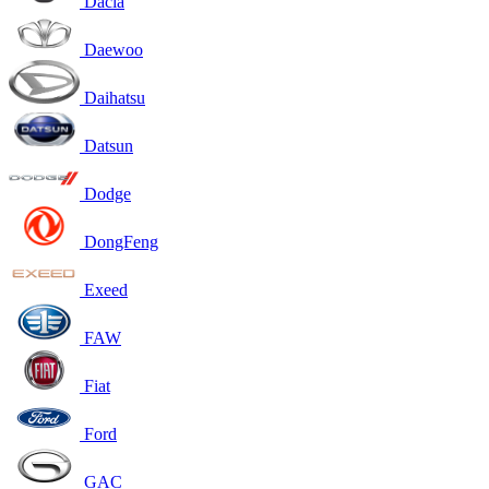
Dacia
Daewoo
Daihatsu
Datsun
Dodge
DongFeng
Exeed
FAW
Fiat
Ford
GAC