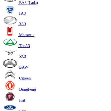
ВАЗ (Lada)
ГАЗ
ЗАЗ
Москвич
ТагАЗ
УАЗ
BAW
Citroen
DongFeng
Fiat