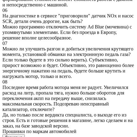
и непосредственно с машиной.
06
На диагностике в сервисе "приговорили" датчик NOx и насос
SCR, детали очень дорогие, как быть?
Можно программно отключить систему Ad Blue (мочевина) с
упомянутыми элементами. Если без проезда в Европу,
решение вполне целесообразное.
07
Можно ли улучшить разгон и добиться увеличения крутящего
момента, установкой обманки на электроннную педаль газа?
Если только будете в это сильно верить). Субъективно,
прирост возможно и будет. Объективно, это равноценно более
энергичному нажатию на педаль, будете больше крутить и
нагружать мотор, только и всего.
08
Последнее время работа мотора меня не радует. Увеличился
расход на литр, пропала тяга, нужно больше оборотов для
переключения акпп на передачу выше, снизилась
максимальная скорость. Подозреваю неисправный
катализатор, отключите?
Да, но только после вердикта специалиста, о выходе его из
строя. Есть и готовые решения в магазине, легко сделаем и на
заказ, на базе заводской версии.
Прошивки по маркам автомобилей