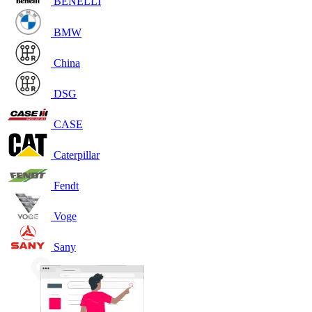
BENELLI
BMW
China
DSG
CASE
Caterpillar
Fendt
Voge
Sany