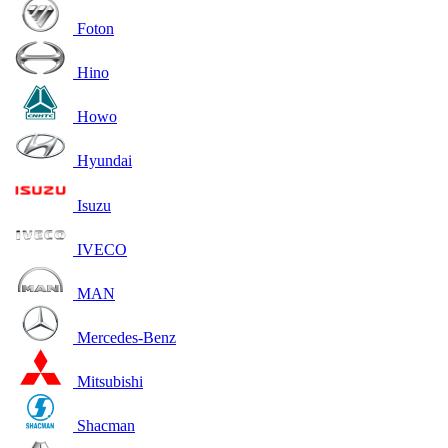
Foton
Hino
Howo
Hyundai
Isuzu
IVECO
MAN
Mercedes-Benz
Mitsubishi
Shacman