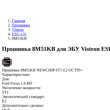
Главная
Прошивки
Visteon
ESU-131
8M51KB
Прошивка 8M51KB для ЭБУ Visteon ES
Прошивка 8M51KB NEWCHIP ST1 E2 OCT95+
Характеристики
Для:
Ford Focus 1.8 MT
Увеличение мощности:
ST1
Экологический стандарт:
E2
Дополнительно сделано:
OCT