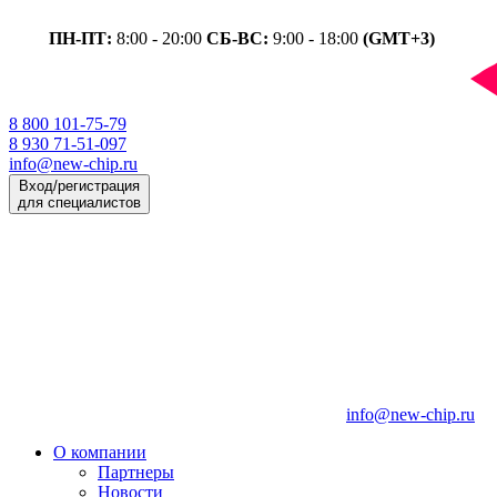
ПН-ПТ:
8:00 - 20:00
СБ-ВС:
9:00 - 18:00
(GMT+3)
8 800 101-75-79
8 930 71-51-097
info@new-chip.ru
Вход/регистрация
для специалистов
info@new-chip.ru
О компании
Партнеры
Новости