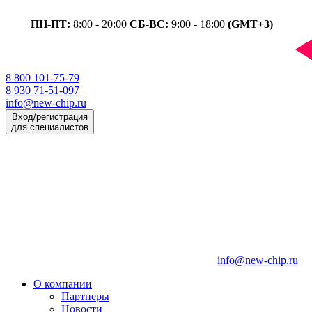
ПН-ПТ:
8:00 - 20:00
СБ-ВС:
9:00 - 18:00
(GMT+3)
8 800 101-75-79
8 930 71-51-097
info@new-chip.ru
Вход/регистрация
для специалистов
info@new-chip.ru
О компании
Партнеры
Новости