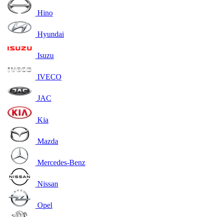
Hino
Hyundai
Isuzu
IVECO
JAC
Kia
Mazda
Mercedes-Benz
Nissan
Opel