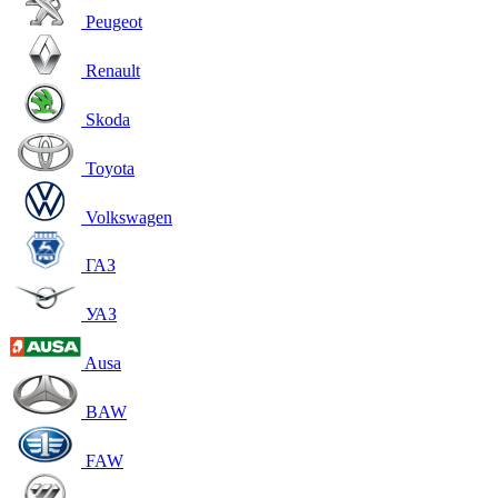
Peugeot
Renault
Skoda
Toyota
Volkswagen
ГАЗ
УАЗ
Ausa
BAW
FAW