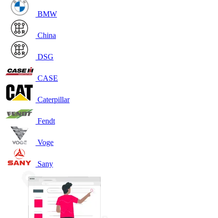
BMW
China
DSG
CASE
Caterpillar
Fendt
Voge
Sany