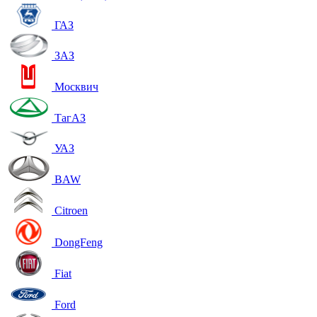
ГАЗ
ЗАЗ
Москвич
ТагАЗ
УАЗ
BAW
Citroen
DongFeng
Fiat
Ford