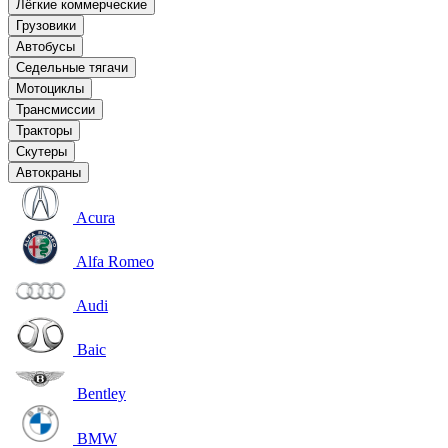
Лёгкие коммерческие
Грузовики
Автобусы
Седельные тягачи
Мотоциклы
Трансмиссии
Тракторы
Скутеры
Автокраны
Acura
Alfa Romeo
Audi
Baic
Bentley
BMW