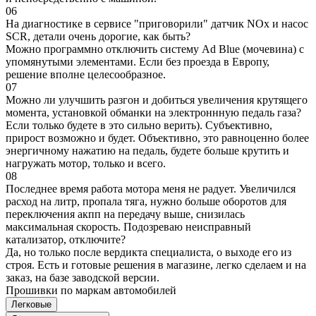
06
На диагностике в сервисе "приговорили" датчик NOx и насос
SCR, детали очень дорогие, как быть?
Можно программно отключить систему Ad Blue (мочевина) с
упомянутыми элементами. Если без проезда в Европу,
решение вполне целесообразное.
07
Можно ли улучшить разгон и добиться увеличения крутящего
момента, установкой обманки на электроннную педаль газа?
Если только будете в это сильно верить). Субъективно,
прирост возможно и будет. Объективно, это равноценно более
энергичному нажатию на педаль, будете больше крутить и
нагружать мотор, только и всего.
08
Последнее время работа мотора меня не радует. Увеличился
расход на литр, пропала тяга, нужно больше оборотов для
переключения акпп на передачу выше, снизилась
максимальная скорость. Подозреваю неисправный
катализатор, отключите?
Да, но только после вердикта специалиста, о выходе его из
строя. Есть и готовые решения в магазине, легко сделаем и на
заказ, на базе заводской версии.
Прошивки по маркам автомобилей
Легковые