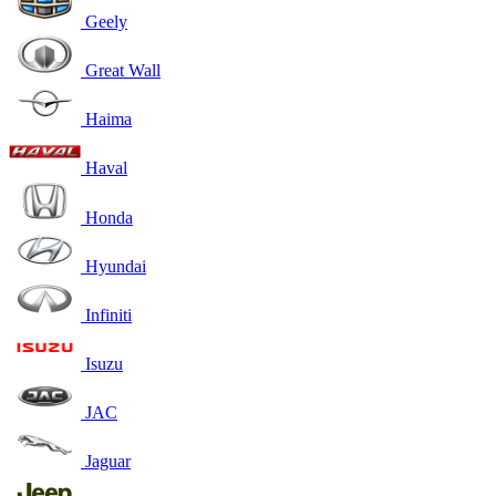
Geely
Great Wall
Haima
Haval
Honda
Hyundai
Infiniti
Isuzu
JAC
Jaguar