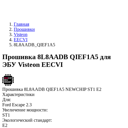
Главная
Прошивки
Visteon
EECVI
8L8AADB_QIEF1A5
Прошивка 8L8AADB QIEF1A5 для
ЭБУ Visteon EECVI
Прошивка 8L8AADB QIEF1A5 NEWCHIP ST1 E2
Характеристики
Для:
Ford Escape 2.3
Увеличение мощности:
ST1
Экологический стандарт:
E2