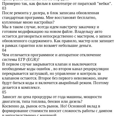
Примерно так, как фильм в кинотеатре от пиратской "вебки".
03
После ремонта у дилера, в блок записана обновленная
стандартная программа. Мне восстановят бесплатно,
купленные мною настройки?
Мы в таком случае, всегда идем навстречу заказчику и
готовим модификацию на новом файле. Владельцу авто
остается договориться непосредственно с мастером, о записи
обновленного содержимого. Как правило, мастер или запишет
в рамках гарантии или возьмет небольшие деньги.
04
Чем отличается программное и аппаратное отключение
системы ЕГР (EGR)?
В первом случае закрывается клапан и выключаются
необходимые коды ошибок , во втором канал рециркуляции
перекрывается заглушкой, но управление и контроль за
клапаном остаются. Второе без первого невозможно, иначе
будут биться коды и включится аварийный режим. Поэтому
делается в комплексе.
05
Зависит ли цена процедуры от года машины, мощности
двигателя, типа топлива, бензин или дизель?
Косвенно да, рынок есть рынок. Но! Основной вклад в
формирование стоимости вносит сложность работы с дампом
и непосредственно с машиной.