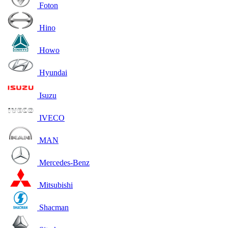
Foton
Hino
Howo
Hyundai
Isuzu
IVECO
MAN
Mercedes-Benz
Mitsubishi
Shacman