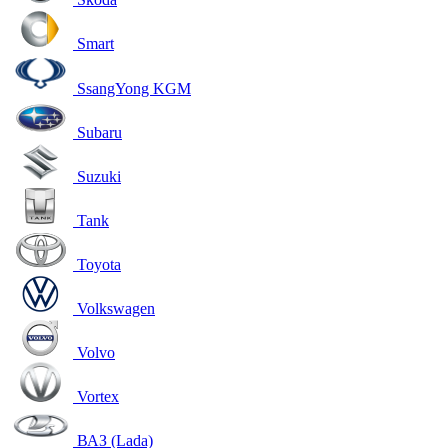
Smart
SsangYong KGM
Subaru
Suzuki
Tank
Toyota
Volkswagen
Volvo
Vortex
ВАЗ (Lada)