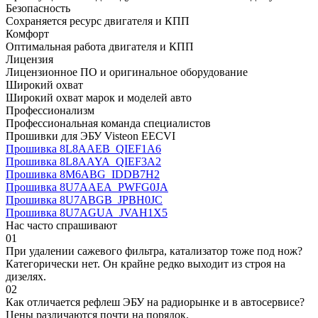
Безопасность
Сохраняется ресурс двигателя и КПП
Комфорт
Оптимальная работа двигателя и КПП
Лицензия
Лицензионное ПО и оригинальное оборудование
Широкий охват
Широкий охват марок и моделей авто
Профессионализм
Профессиональная команда специалистов
Прошивки для ЭБУ Visteon EECVI
Прошивка 8L8AAEB_QIEF1A6
Прошивка 8L8AAYA_QIEF3A2
Прошивка 8M6ABG_IDDB7H2
Прошивка 8U7AAEA_PWFG0JA
Прошивка 8U7ABGB_JPBH0JC
Прошивка 8U7AGUA_JVAH1X5
Нас часто спрашивают
01
При удалении сажевого фильтра, катализатор тоже под нож?
Категорически нет. Он крайне редко выходит из строя на
дизелях.
02
Как отличается рефлеш ЭБУ на радиорынке и в автосервисе?
Цены различаются почти на порядок.