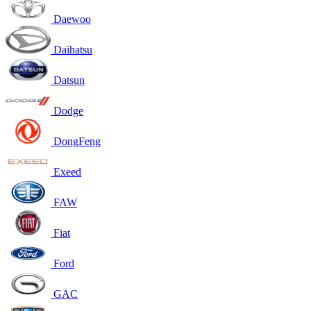
Daewoo
Daihatsu
Datsun
Dodge
DongFeng
Exeed
FAW
Fiat
Ford
GAC