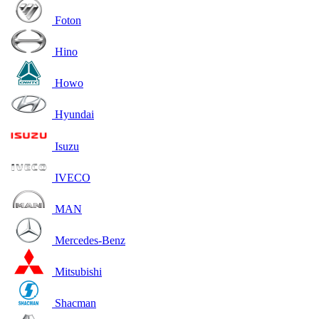
Foton
Hino
Howo
Hyundai
Isuzu
IVECO
MAN
Mercedes-Benz
Mitsubishi
Shacman