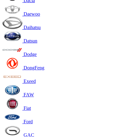
Dacia
Daewoo
Daihatsu
Datsun
Dodge
DongFeng
Exeed
FAW
Fiat
Ford
GAC