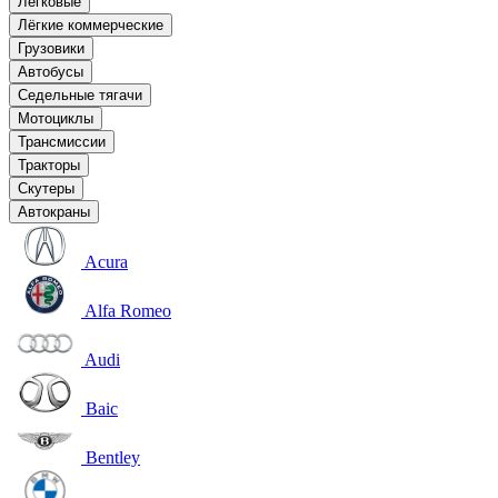
Легковые
Лёгкие коммерческие
Грузовики
Автобусы
Седельные тягачи
Мотоциклы
Трансмиссии
Тракторы
Скутеры
Автокраны
Acura
Alfa Romeo
Audi
Baic
Bentley