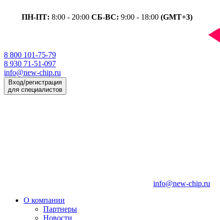
ПН-ПТ:
8:00 - 20:00
СБ-ВС:
9:00 - 18:00
(GMT+3)
8 800 101-75-79
8 930 71-51-097
info@new-chip.ru
Вход/регистрация
для специалистов
info@new-chip.ru
О компании
Партнеры
Новости