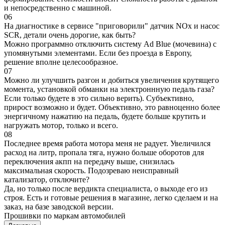
и непосредственно с машиной.
06
На диагностике в сервисе "приговорили" датчик NOx и насос
SCR, детали очень дорогие, как быть?
Можно программно отключить систему Ad Blue (мочевина) с
упомянутыми элементами. Если без проезда в Европу,
решение вполне целесообразное.
07
Можно ли улучшить разгон и добиться увеличения крутящего
момента, установкой обманки на электроннную педаль газа?
Если только будете в это сильно верить). Субъективно,
прирост возможно и будет. Объективно, это равноценно более
энергичному нажатию на педаль, будете больше крутить и
нагружать мотор, только и всего.
08
Последнее время работа мотора меня не радует. Увеличился
расход на литр, пропала тяга, нужно больше оборотов для
переключения акпп на передачу выше, снизилась
максимальная скорость. Подозреваю неисправный
катализатор, отключите?
Да, но только после вердикта специалиста, о выходе его из
строя. Есть и готовые решения в магазине, легко сделаем и на
заказ, на базе заводской версии.
Прошивки по маркам автомобилей