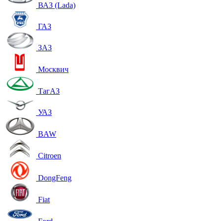
ВАЗ (Lada)
ГАЗ
ЗАЗ
Москвич
ТагАЗ
УАЗ
BAW
Citroen
DongFeng
Fiat