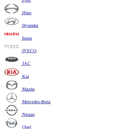
Ford
Hino
Hyundai
Isuzu
IVECO
JAC
Kia
Mazda
Mercedes-Benz
Nissan
Opel