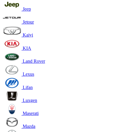
Jeep
Jetour
Kaiyi
KIA
Land Rover
Lexus
Lifan
Luxgen
Maserati
Mazda