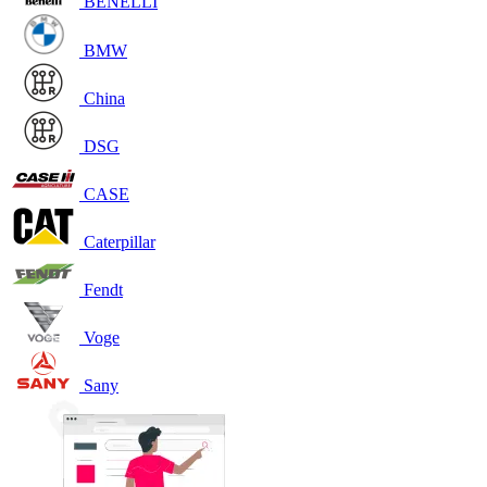
BENELLI
BMW
China
DSG
CASE
Caterpillar
Fendt
Voge
Sany