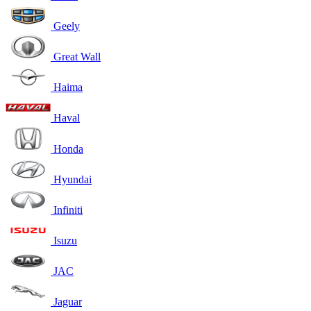
Geely
Great Wall
Haima
Haval
Honda
Hyundai
Infiniti
Isuzu
JAC
Jaguar