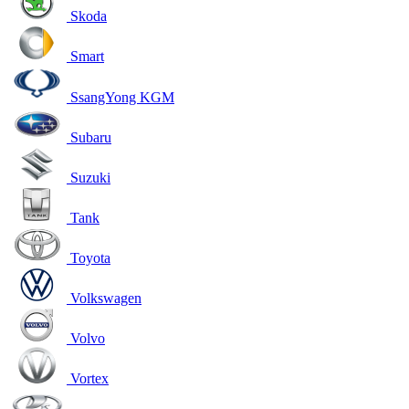
Skoda
Smart
SsangYong KGM
Subaru
Suzuki
Tank
Toyota
Volkswagen
Volvo
Vortex