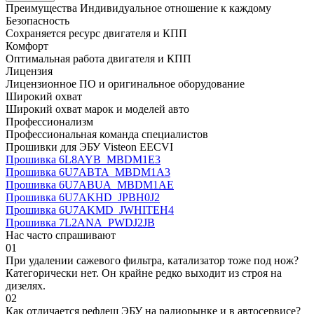
Преимущества
Индивидуальное отношение к каждому
Безопасность
Сохраняется ресурс двигателя и КПП
Комфорт
Оптимальная работа двигателя и КПП
Лицензия
Лицензионное ПО и оригинальное оборудование
Широкий охват
Широкий охват марок и моделей авто
Профессионализм
Профессиональная команда специалистов
Прошивки для ЭБУ Visteon EECVI
Прошивка 6L8AYB_MBDM1E3
Прошивка 6U7ABTA_MBDM1A3
Прошивка 6U7ABUA_MBDM1AE
Прошивка 6U7AKHD_JPBH0J2
Прошивка 6U7AKMD_JWHITEH4
Прошивка 7L2ANA_PWDJ2JB
Нас часто спрашивают
01
При удалении сажевого фильтра, катализатор тоже под нож?
Категорически нет. Он крайне редко выходит из строя на
дизелях.
02
Как отличается рефлеш ЭБУ на радиорынке и в автосервисе?