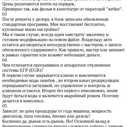
Цены различаются почти на порядок.
Примерно так, как фильм в кинотеатре от пиратской "вебки".
03
После ремонта у дилера, в блок записана обновленная
стандартная программа. Мне восстановят бесплатно,
купленные мною настройки?
Мы в таком случае, всегда идем навстречу заказчику и
готовим модификацию на новом файле. Владельцу авто
остается договориться непосредственно с мастером, о записи
обновленного содержимого. Как правило, мастер или запишет
в рамках гарантии или возьмет небольшие деньги.
04
Чем отличается программное и аппаратное отключение
системы ЕГР (EGR)?
В первом случае закрывается клапан и выключаются
необходимые коды ошибок , во втором канал рециркуляции
перекрывается заглушкой, но управление и контроль за
клапаном остаются. Второе без первого невозможно, иначе
будут биться коды и включится аварийный режим. Поэтому
делается в комплексе.
05
Зависит ли цена процедуры от года машины, мощности
двигателя, типа топлива, бензин или дизель?
Косвенно да, рынок есть рынок. Но! Основной вклад в
формирование стоимости вносит сложность работы с дампом