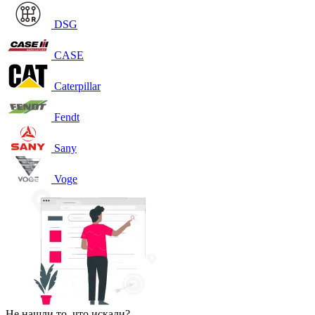
DSG
CASE
Caterpillar
Fendt
Sany
Voge
Не нашли то, что искали?