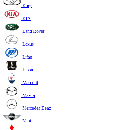
Kaiyi
KIA
Land Rover
Lexus
Lifan
Luxgen
Maserati
Mazda
Mercedes-Benz
Mini