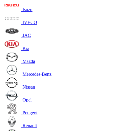
Isuzu
IVECO
JAC
Kia
Mazda
Mercedes-Benz
Nissan
Opel
Peugeot
Renault