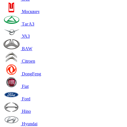
Москвич
ТагАЗ
УАЗ
BAW
Citroen
DongFeng
Fiat
Ford
Hino
Hyundai