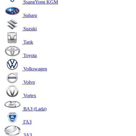
SsangYong KGM
Subaru
Suzuki
Tank
Toyota
Volkswagen
Volvo
Vortex
ВАЗ (Lada)
ГАЗ
ЗАЗ