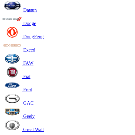
Datsun
Dodge
DongFeng
Exeed
FAW
Fiat
Ford
GAC
Geely
Great Wall