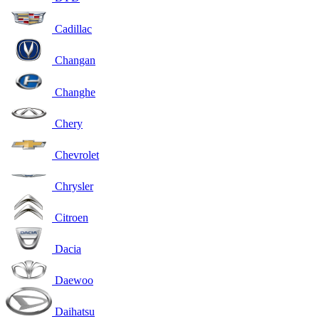
Cadillac
Changan
Changhe
Chery
Chevrolet
Chrysler
Citroen
Dacia
Daewoo
Daihatsu