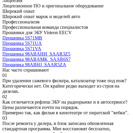
Лицензия
Лицензионное ПО и оригинальное оборудование
Широкий охват
Широкий охват марок и моделей авто
Профессионализм
Профессиональная команда специалистов
Прошивки для ЭБУ Visteon EECV
Прошивка 5S71MB
Прошивка 5S71UA
Прошивка 5S71VA
Прошивка 98ABAHH_SAAR3Z5
Прошивка 98ABAMK_SAAR6S7
Прошивка 98ABHJ_SAAR5ZA
Нас часто спрашивают
01
При удалении сажевого фильтра, катализатор тоже под нож?
Категорически нет. Он крайне редко выходит из строя на
дизелях.
02
Как отличается рефлеш ЭБУ на радиорынке и в автосервисе?
Цены различаются почти на порядок.
Примерно так, как фильм в кинотеатре от пиратской "вебки".
03
После ремонта у дилера, в блок записана обновленная
стандартная программа. Мне восстановят бесплатно,