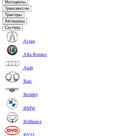
Мотоциклы
Трансмиссии
Тракторы
Автокраны
Скутеры
Acura
Alfa Romeo
Audi
Baic
Bentley
BMW
Brilliance
BYD