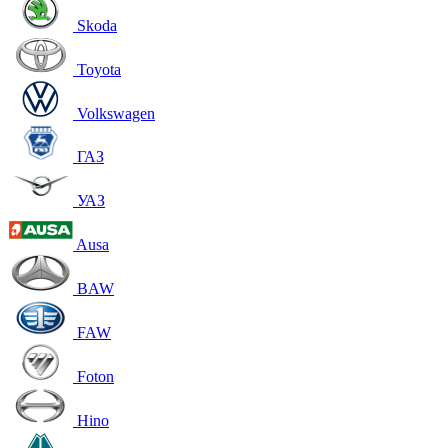
Skoda
Toyota
Volkswagen
ГАЗ
УАЗ
Ausa
BAW
FAW
Foton
Hino