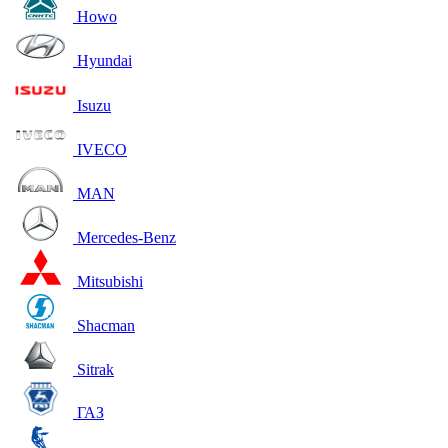
Howo
Hyundai
Isuzu
IVECO
MAN
Mercedes-Benz
Mitsubishi
Shacman
Sitrak
ГАЗ