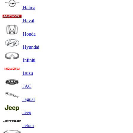
Haima
Haval
Honda
Hyundai
Infiniti
Isuzu
JAC
Jaguar
Jeep
Jetour