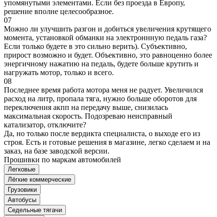
упомянутыми элементами. Если без проезда в Европу,
решение вполне целесообразное.
07
Можно ли улучшить разгон и добиться увеличения крутящего
момента, установкой обманки на электроннную педаль газа?
Если только будете в это сильно верить). Субъективно,
прирост возможно и будет. Объективно, это равноценно более
энергичному нажатию на педаль, будете больше крутить и
нагружать мотор, только и всего.
08
Последнее время работа мотора меня не радует. Увеличился
расход на литр, пропала тяга, нужно больше оборотов для
переключения акпп на передачу выше, снизилась
максимальная скорость. Подозреваю неисправный
катализатор, отключите?
Да, но только после вердикта специалиста, о выходе его из
строя. Есть и готовые решения в магазине, легко сделаем и на
заказ, на базе заводской версии.
Прошивки по маркам автомобилей
Легковые
Лёгкие коммерческие
Грузовики
Автобусы
Седельные тягачи