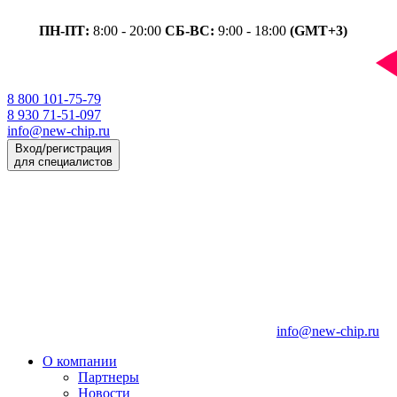
ПН-ПТ:
8:00 - 20:00
СБ-ВС:
9:00 - 18:00
(GMT+3)
8 800 101-75-79
8 930 71-51-097
info@new-chip.ru
Вход/регистрация
для специалистов
info@new-chip.ru
О компании
Партнеры
Новости