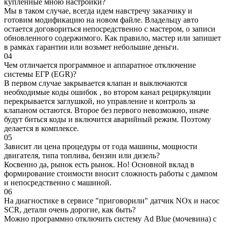
купленные мною настройки?
Мы в таком случае, всегда идем навстречу заказчику и
готовим модификацию на новом файле. Владельцу авто
остается договориться непосредственно с мастером, о записи
обновленного содержимого. Как правило, мастер или запишет
в рамках гарантии или возьмет небольшие деньги.
04
Чем отличается программное и аппаратное отключение
системы ЕГР (EGR)?
В первом случае закрывается клапан и выключаются
необходимые коды ошибок , во втором канал рециркуляции
перекрывается заглушкой, но управление и контроль за
клапаном остаются. Второе без первого невозможно, иначе
будут биться коды и включится аварийный режим. Поэтому
делается в комплексе.
05
Зависит ли цена процедуры от года машины, мощности
двигателя, типа топлива, бензин или дизель?
Косвенно да, рынок есть рынок. Но! Основной вклад в
формирование стоимости вносит сложность работы с дампом
и непосредственно с машиной.
06
На диагностике в сервисе "приговорили" датчик NOx и насос
SCR, детали очень дорогие, как быть?
Можно программно отключить систему Ad Blue (мочевина) с