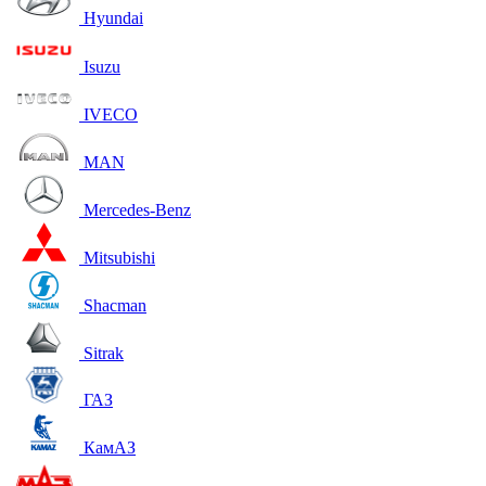
Hyundai
Isuzu
IVECO
MAN
Mercedes-Benz
Mitsubishi
Shacman
Sitrak
ГАЗ
КамАЗ