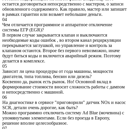
остается договориться непосредственно с мастером, о записи
обновленного содержимого. Как правило, мастер или запишет
в рамках гарантии или возьмет небольшие деньги.
04
Чем отличается программное и аппаратное отключение
системы ЕГР (EGR)?
В первом случае закрывается клапан и выключаются
необходимые коды ошибок , во втором канал рециркуляции
перекрывается заглушкой, но управление и контроль за
клапаном остаются. Второе без первого невозможно, иначе
будут биться коды и включится аварийный режим. Поэтому
делается в комплексе.
05
Зависит ли цена процедуры от года машины, мощности
двигателя, типа топлива, бензин или дизель?
Косвенно да, рынок есть рынок. Но! Основной вклад в
формирование стоимости вносит сложность работы с дампом
и непосредственно с машиной.
06
На диагностике в сервисе "приговорили" датчик NOx и насос
SCR, детали очень дорогие, как быть?
Можно программно отключить систему Ad Blue (мочевина) с
упомянутыми элементами. Если без проезда в Европу,
решение вполне целесообразное.
07