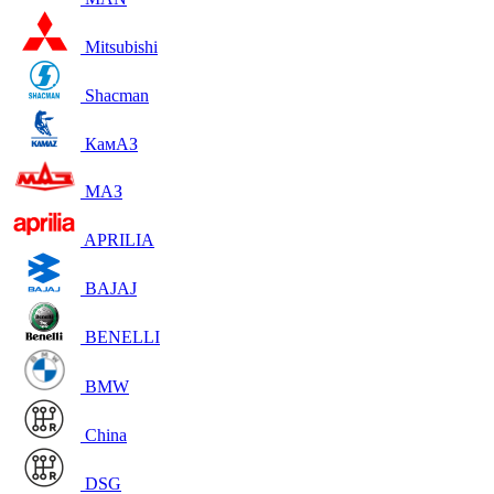
Mitsubishi
Shacman
КамАЗ
МАЗ
APRILIA
BAJAJ
BENELLI
BMW
China
DSG