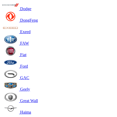
Dodge
DongFeng
Exeed
FAW
Fiat
Ford
GAC
Geely
Great Wall
Haima