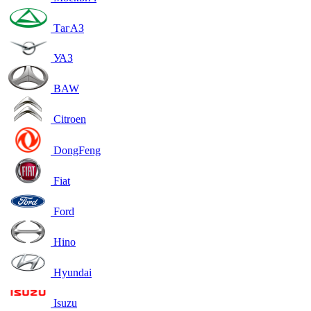
ТагАЗ
УАЗ
BAW
Citroen
DongFeng
Fiat
Ford
Hino
Hyundai
Isuzu