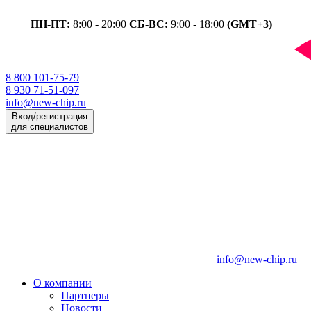
ПН-ПТ:
8:00 - 20:00
СБ-ВС:
9:00 - 18:00
(GMT+3)
8 800 101-75-79
8 930 71-51-097
info@new-chip.ru
Вход/регистрация
для специалистов
info@new-chip.ru
О компании
Партнеры
Новости