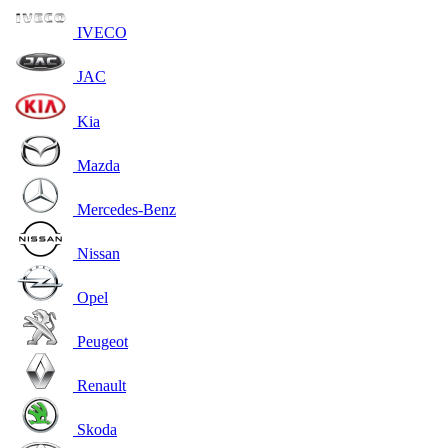
IVECO
JAC
Kia
Mazda
Mercedes-Benz
Nissan
Opel
Peugeot
Renault
Skoda