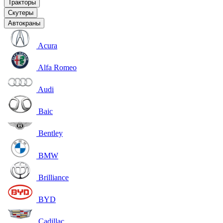
Тракторы
Скутеры
Автокраны
Acura
Alfa Romeo
Audi
Baic
Bentley
BMW
Brilliance
BYD
Cadillac