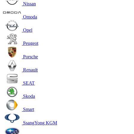
Nissan
Omoda
Opel
Peugeot
Porsche
Renault
SEAT
Skoda
Smart
SsangYong KGM