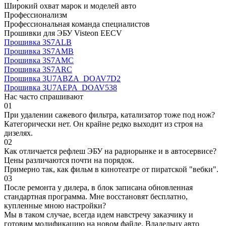
Широкий охват марок и моделей авто
Профессионализм
Профессиональная команда специалистов
Прошивки для ЭБУ Visteon EECV
Прошивка 3S7ALB
Прошивка 3S7AMB
Прошивка 3S7AMC
Прошивка 3S7ARC
Прошивка 3U7ABZA_DOAV7D2
Прошивка 3U7AEPA_DOAV538
Нас часто спрашивают
01
При удалении сажевого фильтра, катализатор тоже под нож?
Категорически нет. Он крайне редко выходит из строя на
дизелях.
02
Как отличается рефлеш ЭБУ на радиорынке и в автосервисе?
Цены различаются почти на порядок.
Примерно так, как фильм в кинотеатре от пиратской "вебки".
03
После ремонта у дилера, в блок записана обновленная
стандартная программа. Мне восстановят бесплатно,
купленные мною настройки?
Мы в таком случае, всегда идем навстречу заказчику и
готовим модификацию на новом файле. Владельцу авто