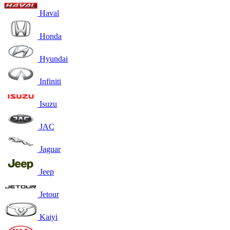
Haval
Honda
Hyundai
Infiniti
Isuzu
JAC
Jaguar
Jeep
Jetour
Kaiyi