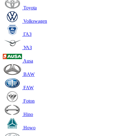
Toyota
Volkswagen
ГАЗ
УАЗ
Ausa
BAW
FAW
Foton
Hino
Howo