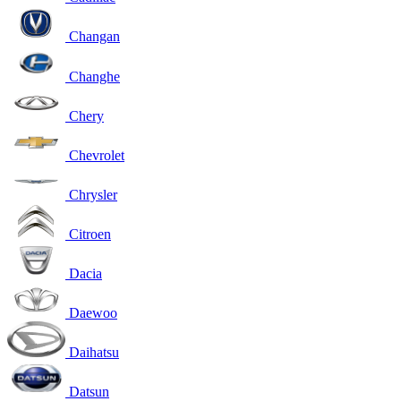
Changan
Changhe
Chery
Chevrolet
Chrysler
Citroen
Dacia
Daewoo
Daihatsu
Datsun