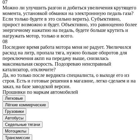
07
Можно ли улучшить разгон и добиться увеличения крутящего
момента, установкой обманки на электроннную педаль газа?
Если только будете в это сильно верить). Субъективно,
прирост возможно и будет. Объективно, это равноценно более
энергичному нажатию на педаль, будете больше крутить и
нагружать мотор, только и всего.
08
Последнее время работа мотора меня не радует. Увеличился
расход на литр, пропала тяга, нужно больше оборотов для
переключения акпп на передачу выше, снизилась
максимальная скорость. Подозреваю неисправный
катализатор, отключите?
Да, но только после вердикта специалиста, о выходе его из
строя. Есть и готовые решения в магазине, легко сделаем и на
заказ, на базе заводской версии.
Прошивки по маркам автомобилей
Легковые
Лёгкие коммерческие
Грузовики
Автобусы
Седельные тягачи
Мотоциклы
Трансмиссии