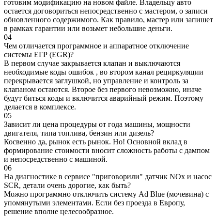
готовим модификацию на новом файле. Владельцу авто
остается договориться непосредственно с мастером, о записи
обновленного содержимого. Как правило, мастер или запишет
в рамках гарантии или возьмет небольшие деньги.
04
Чем отличается программное и аппаратное отключение
системы ЕГР (EGR)?
В первом случае закрывается клапан и выключаются
необходимые коды ошибок , во втором канал рециркуляции
перекрывается заглушкой, но управление и контроль за
клапаном остаются. Второе без первого невозможно, иначе
будут биться коды и включится аварийный режим. Поэтому
делается в комплексе.
05
Зависит ли цена процедуры от года машины, мощности
двигателя, типа топлива, бензин или дизель?
Косвенно да, рынок есть рынок. Но! Основной вклад в
формирование стоимости вносит сложность работы с дампом
и непосредственно с машиной.
06
На диагностике в сервисе "приговорили" датчик NOx и насос
SCR, детали очень дорогие, как быть?
Можно программно отключить систему Ad Blue (мочевина) с
упомянутыми элементами. Если без проезда в Европу,
решение вполне целесообразное.