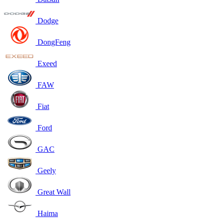
Dodge
DongFeng
Exeed
FAW
Fiat
Ford
GAC
Geely
Great Wall
Haima