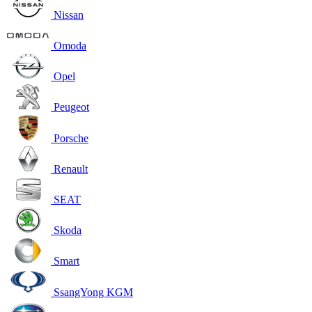
Nissan
Omoda
Opel
Peugeot
Porsche
Renault
SEAT
Skoda
Smart
SsangYong KGM