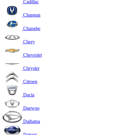
Cadillac
Changan
Changhe
Chery
Chevrolet
Chrysler
Citroen
Dacia
Daewoo
Daihatsu
Datsun