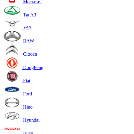
Москвич
ТагАЗ
УАЗ
BAW
Citroen
DongFeng
Fiat
Ford
Hino
Hyundai
Isuzu