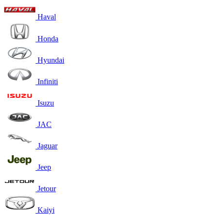
Haval
Honda
Hyundai
Infiniti
Isuzu
JAC
Jaguar
Jeep
Jetour
Kaiyi