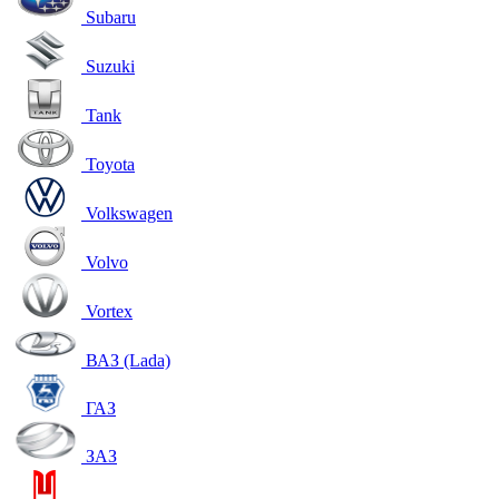
Subaru
Suzuki
Tank
Toyota
Volkswagen
Volvo
Vortex
ВАЗ (Lada)
ГАЗ
ЗАЗ