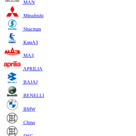
MAN
Mitsubishi
Shacman
КамАЗ
МАЗ
APRILIA
BAJAJ
BENELLI
BMW
China
DSG