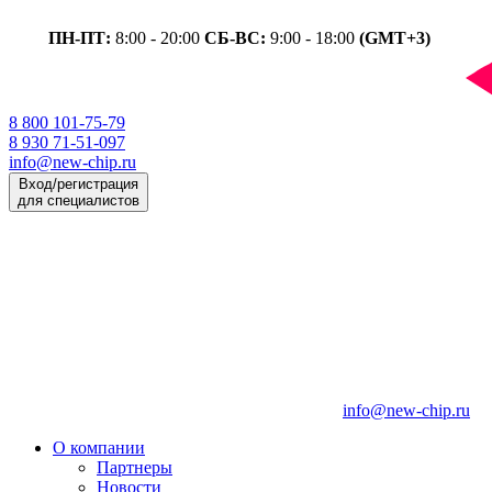
ПН-ПТ:
8:00 - 20:00
СБ-ВС:
9:00 - 18:00
(GMT+3)
8 800 101-75-79
8 930 71-51-097
info@new-chip.ru
Вход/регистрация
для специалистов
info@new-chip.ru
О компании
Партнеры
Новости