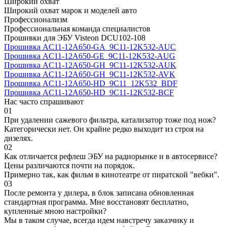
Широкий охват
Широкий охват марок и моделей авто
Профессионализм
Профессиональная команда специалистов
Прошивки для ЭБУ Visteon DCU102-108
Прошивка AC11-12A650-GA_9C11-12K532-AUC
Прошивка AC11-12A650-GE_9C11-12K532-AUG
Прошивка AC11-12A650-GH_9C11-12K532-AUK
Прошивка AC11-12A650-GH_9C11-12K532-AVK
Прошивка AC11-12A650-HD_9C11_12K532_BDF
Прошивка AC11-12A650-HD_9C11-12K532-BCF
Нас часто спрашивают
01
При удалении сажевого фильтра, катализатор тоже под нож?
Категорически нет. Он крайне редко выходит из строя на
дизелях.
02
Как отличается рефлеш ЭБУ на радиорынке и в автосервисе?
Цены различаются почти на порядок.
Примерно так, как фильм в кинотеатре от пиратской "вебки".
03
После ремонта у дилера, в блок записана обновленная
стандартная программа. Мне восстановят бесплатно,
купленные мною настройки?
Мы в таком случае, всегда идем навстречу заказчику и