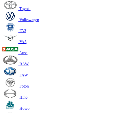
Toyota
Volkswagen
ГАЗ
УАЗ
Ausa
BAW
FAW
Foton
Hino
Howo