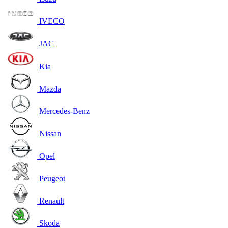
IVECO
JAC
Kia
Mazda
Mercedes-Benz
Nissan
Opel
Peugeot
Renault
Skoda