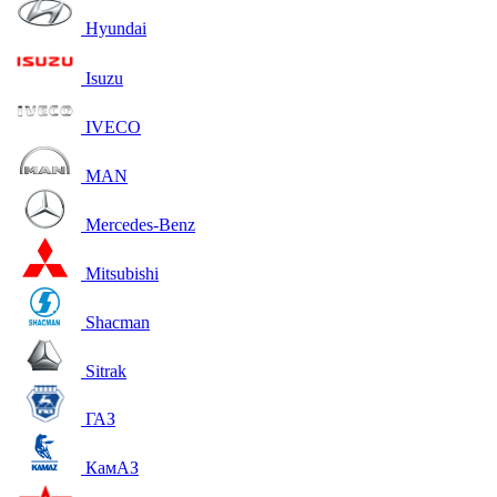
Hyundai
Isuzu
IVECO
MAN
Mercedes-Benz
Mitsubishi
Shacman
Sitrak
ГАЗ
КамАЗ