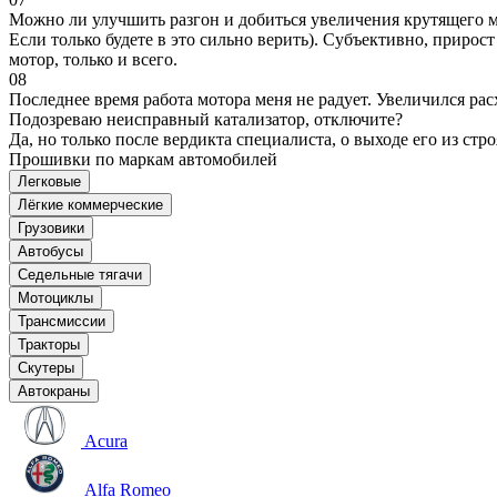
Можно ли улучшить разгон и добиться увеличения крутящего м
Если только будете в это сильно верить). Субъективно, прирос
мотор, только и всего.
08
Последнее время работа мотора меня не радует. Увеличился рас
Подозреваю неисправный катализатор, отключите?
Да, но только после вердикта специалиста, о выходе его из стро
Прошивки по маркам автомобилей
Легковые
Лёгкие коммерческие
Грузовики
Автобусы
Седельные тягачи
Мотоциклы
Трансмиссии
Тракторы
Скутеры
Автокраны
Acura
Alfa Romeo