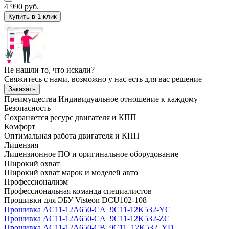
4 990
руб.
Купить в 1 клик
Не нашли то, что искали?
Свяжитесь с нами, возможно у нас есть для вас решение
Заказать
Преимущества
Индивидуальное отношение к каждому
Безопасность
Сохраняется ресурс двигателя и КПП
Комфорт
Оптимальная работа двигателя и КПП
Лицензия
Лицензионное ПО и оригинальное оборудование
Широкий охват
Широкий охват марок и моделей авто
Профессионализм
Профессиональная команда специалистов
Прошивки для ЭБУ Visteon DCU102-108
Прошивка AC11-12A650-CA_9C11-12K532-YC
Прошивка AC11-12A650-CA_9C11-12K532-ZC
Прошивка AC11-12A650-CB_9C11_12K532_YD