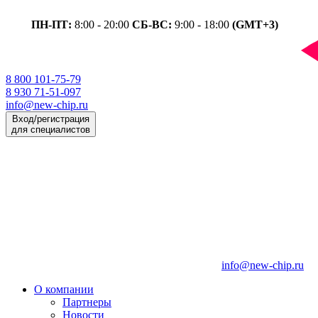
ПН-ПТ:
8:00 - 20:00
СБ-ВС:
9:00 - 18:00
(GMT+3)
8 800 101-75-79
8 930 71-51-097
info@new-chip.ru
Вход/регистрация
для специалистов
info@new-chip.ru
О компании
Партнеры
Новости