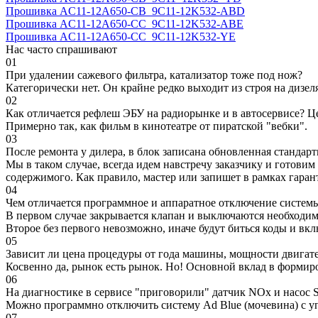
Прошивка AC11-12A650-CB_9C11-12K532-ABD
Прошивка AC11-12A650-CC_9C11-12K532-ABE
Прошивка AC11-12A650-CC_9C11-12K532-YE
Нас часто спрашивают
01
При удалении сажевого фильтра, катализатор тоже под нож?
Категорически нет. Он крайне редко выходит из строя на дизел
02
Как отличается рефлеш ЭБУ на радиорынке и в автосервисе? Ц
Примерно так, как фильм в кинотеатре от пиратской "вебки".
03
После ремонта у дилера, в блок записана обновленная станда
Мы в таком случае, всегда идем навстречу заказчику и готови
содержимого. Как правило, мастер или запишет в рамках гаран
04
Чем отличается программное и аппаратное отключение систем
В первом случае закрывается клапан и выключаются необходимы
Второе без первого невозможно, иначе будут биться коды и вк
05
Зависит ли цена процедуры от года машины, мощности двигател
Косвенно да, рынок есть рынок. Но! Основной вклад в формир
06
На диагностике в сервисе "приговорили" датчик NOx и насос S
Можно программно отключить систему Ad Blue (мочевина) с уп
07