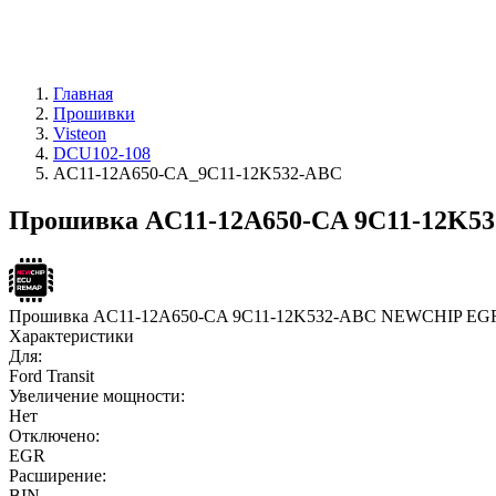
Главная
Прошивки
Visteon
DCU102-108
AC11-12A650-CA_9C11-12K532-ABC
Прошивка AC11-12A650-CA 9C11-12K532
Прошивка AC11-12A650-CA 9C11-12K532-ABC NEWCHIP EG
Характеристики
Для:
Ford Transit
Увеличение мощности:
Нет
Отключено:
EGR
Расширение:
BIN