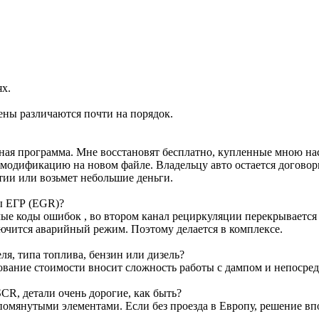
ях.
ены различаются почти на порядок.
ртная программа. Мне восстановят бесплатно, купленные мною н
м модификацию на новом файле. Владельцу авто остается договор
тии или возьмет небольшие деньги.
ы ЕГР (EGR)?
е коды ошибок , во втором канал рециркуляции перекрывается з
лючится аварийный режим. Поэтому делается в комплексе.
я, типа топлива, бензин или дизель?
ование стоимости вносит сложность работы с дампом и непосре
CR, детали очень дорогие, как быть?
омянутыми элементами. Если без проезда в Европу, решение вп