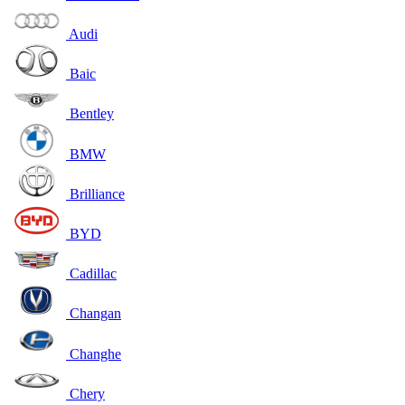
Audi
Baic
Bentley
BMW
Brilliance
BYD
Cadillac
Changan
Changhe
Chery