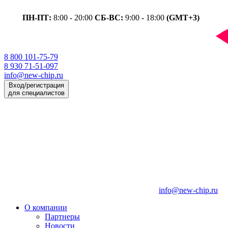
ПН-ПТ:
8:00 - 20:00
СБ-ВС:
9:00 - 18:00
(GMT+3)
8 800 101-75-79
8 930 71-51-097
info@new-chip.ru
Вход/регистрация
для специалистов
info@new-chip.ru
О компании
Партнеры
Новости