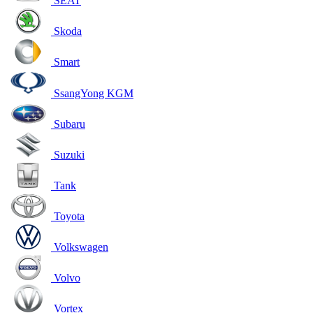
SEAT
Skoda
Smart
SsangYong KGM
Subaru
Suzuki
Tank
Toyota
Volkswagen
Volvo
Vortex