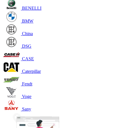
BENELLI
BMW
China
DSG
CASE
Caterpillar
Fendt
Voge
Sany