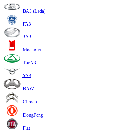
ВАЗ (Lada)
ГАЗ
ЗАЗ
Москвич
ТагАЗ
УАЗ
BAW
Citroen
DongFeng
Fiat