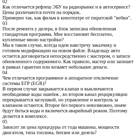
02
Как отличается рефлеш ЭБУ на радиорынке и в автосервисе?
Цены различаются почти на порядок.
Примерно так, как фильм в кинотеатре от пиратской "вебки".
03
После ремонта у дилера, в блок записана обновленная
стандартная программа. Мне восстановят бесплатно,
купленные мною настройки?
Мы в таком случае, всегда идем навстречу заказчику и
готовим модификацию на новом файле. Владельцу авто
остается договориться непосредственно с мастером, о записи
обновленного содержимого. Как правило, мастер или запишет
в рамках гарантии или возьмет небольшие деньги.
04
Чем отличается программное и аппаратное отключение
системы ЕГР (EGR)?
В первом случае закрывается клапан и выключаются
необходимые коды ошибок , во втором канал рециркуляции
перекрывается заглушкой, но управление и контроль за
клапаном остаются. Второе без первого невозможно, иначе
будут биться коды и включится аварийный режим. Поэтому
делается в комплексе.
05
Зависит ли цена процедуры от года машины, мощности
двигателя, типа топлива, бензин или дизель?