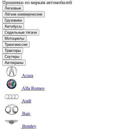
Прошивки по маркам автомобилей
Легковые
Лёгкие коммерческие
Грузовики
Автобусы
Седельные тягачи
Мотоциклы
Трансмиссии
Тракторы
Скутеры
Автокраны
Acura
Alfa Romeo
Audi
Baic
Bentley