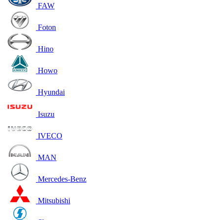
FAW
Foton
Hino
Howo
Hyundai
Isuzu
IVECO
MAN
Mercedes-Benz
Mitsubishi