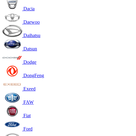
Dacia
Daewoo
Daihatsu
Datsun
Dodge
DongFeng
Exeed
FAW
Fiat
Ford