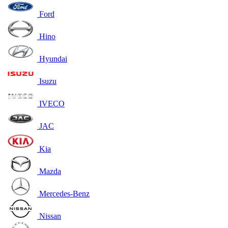
Ford
Hino
Hyundai
Isuzu
IVECO
JAC
Kia
Mazda
Mercedes-Benz
Nissan