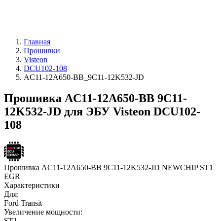
Главная
Прошивки
Visteon
DCU102-108
AC11-12A650-BB_9C11-12K532-JD
Прошивка AC11-12A650-BB 9C11-
12K532-JD для ЭБУ Visteon DCU102-
108
Прошивка AC11-12A650-BB 9C11-12K532-JD NEWCHIP ST1
EGR
Характеристики
Для:
Ford Transit
Увеличение мощности:
ST1