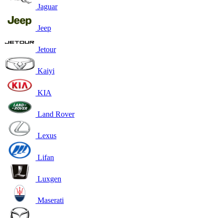
Jaguar
Jeep
Jetour
Kaiyi
KIA
Land Rover
Lexus
Lifan
Luxgen
Maserati