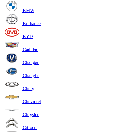
BMW
Brilliance
BYD
Cadillac
Changan
Changhe
Chery
Chevrolet
Chrysler
Citroen