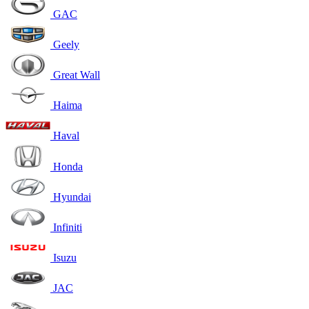
GAC
Geely
Great Wall
Haima
Haval
Honda
Hyundai
Infiniti
Isuzu
JAC