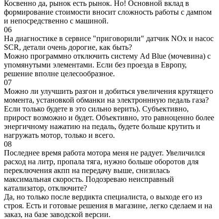
Косвенно да, рынок есть рынок. Но! Основной вклад в
формирование стоимости вносит сложность работы с дампом
и непосредственно с машиной.
06
На диагностике в сервисе "приговорили" датчик NOx и насос
SCR, детали очень дорогие, как быть?
Можно программно отключить систему Ad Blue (мочевина) с
упомянутыми элементами. Если без проезда в Европу,
решение вполне целесообразное.
07
Можно ли улучшить разгон и добиться увеличения крутящего
момента, установкой обманки на электроннную педаль газа?
Если только будете в это сильно верить). Субъективно,
прирост возможно и будет. Объективно, это равноценно более
энергичному нажатию на педаль, будете больше крутить и
нагружать мотор, только и всего.
08
Последнее время работа мотора меня не радует. Увеличился
расход на литр, пропала тяга, нужно больше оборотов для
переключения акпп на передачу выше, снизилась
максимальная скорость. Подозреваю неисправный
катализатор, отключите?
Да, но только после вердикта специалиста, о выходе его из
строя. Есть и готовые решения в магазине, легко сделаем и на
заказ, на базе заводской версии.