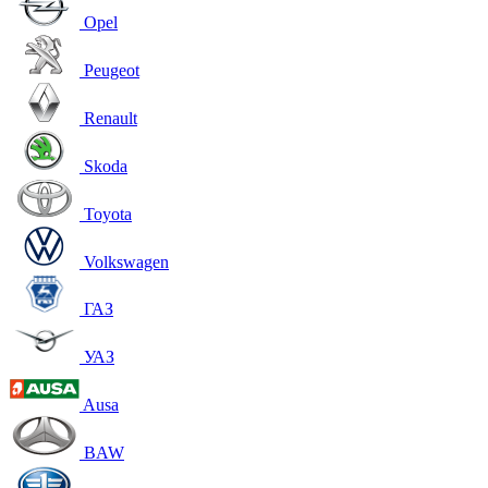
Opel
Peugeot
Renault
Skoda
Toyota
Volkswagen
ГАЗ
УАЗ
Ausa
BAW