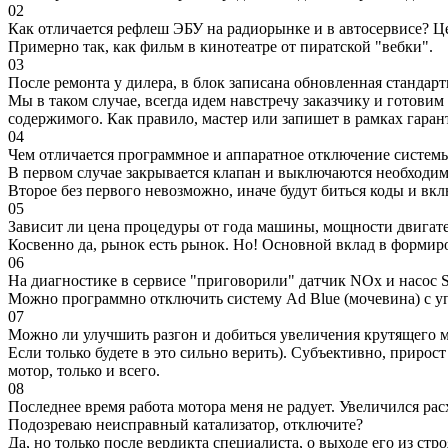
02
Как отличается рефлеш ЭБУ на радиорынке и в автосервисе? Ц
Примерно так, как фильм в кинотеатре от пиратской "вебки".
03
После ремонта у дилера, в блок записана обновленная станда
Мы в таком случае, всегда идем навстречу заказчику и готови
содержимого. Как правило, мастер или запишет в рамках гаран
04
Чем отличается программное и аппаратное отключение систем
В первом случае закрывается клапан и выключаются необходимы
Второе без первого невозможно, иначе будут биться коды и вк
05
Зависит ли цена процедуры от года машины, мощности двигател
Косвенно да, рынок есть рынок. Но! Основной вклад в формир
06
На диагностике в сервисе "приговорили" датчик NOx и насос S
Можно программно отключить систему Ad Blue (мочевина) с уп
07
Можно ли улучшить разгон и добиться увеличения крутящего м
Если только будете в это сильно верить). Субъективно, прирос
мотор, только и всего.
08
Последнее время работа мотора меня не радует. Увеличился рас
Подозреваю неисправный катализатор, отключите?
Да, но только после вердикта специалиста, о выходе его из стро