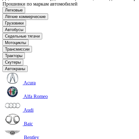
Прошивки по маркам автомобилей
Легковые
Лёгкие коммерческие
Грузовики
Автобусы
Седельные тягачи
Мотоциклы
Трансмиссии
Тракторы
Скутеры
Автокраны
Acura
Alfa Romeo
Audi
Baic
Bentley