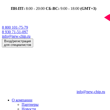
ПН-ПТ:
8:00 - 20:00
СБ-ВС:
9:00 - 18:00
(GMT+3)
8 800 101-75-79
8 930 71-51-097
info@new-chip.ru
Вход/регистрация
для специалистов
info@new-chip.ru
О компании
Партнеры
Новости