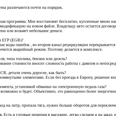
ены различаются почти на порядок.
ртная программа. Мне восстановят бесплатно, купленные мною н
м модификацию на новом файле. Владельцу авто остается договор
тии или возьмет небольшие деньги.
ы ЕГР (EGR)?
е коды ошибок , во втором канал рециркуляции перекрывается з
лючится аварийный режим. Поэтому делается в комплексе.
я, типа топлива, бензин или дизель?
ование стоимости вносит сложность работы с дампом и непосре
CR, детали очень дорогие, как быть?
омянутыми элементами. Если без проезда в Европу, решение вп
омента, установкой обманки на электроннную педаль газа?
т возможно и будет. Объективно, это равноценно более энергичн
ход на литр, пропала тяга, нужно больше оборотов для переключ
я. Есть и готовые решения в магазине, легко сделаем и на заказ, 