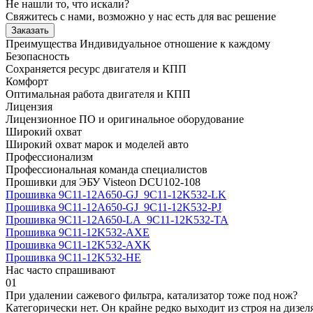
Не нашли то, что искали?
Свяжитесь с нами, возможно у нас есть для вас решение
Заказать
Преимущества
Индивидуальное отношение к каждому
Безопасность
Сохраняется ресурс двигателя и КПП
Комфорт
Оптимальная работа двигателя и КПП
Лицензия
Лицензионное ПО и оригинальное оборудование
Широкий охват
Широкий охват марок и моделей авто
Профессионализм
Профессиональная команда специалистов
Прошивки для ЭБУ Visteon DCU102-108
Прошивка 9C11-12A650-GJ_9C11-12K532-LK
Прошивка 9C11-12A650-GJ_9C11-12K532-PJ
Прошивка 9C11-12A650-LA_9C11-12K532-TA
Прошивка 9C11-12K532-AXE
Прошивка 9C11-12K532-AXK
Прошивка 9C11-12K532-HE
Нас часто спрашивают
01
При удалении сажевого фильтра, катализатор тоже под нож?
Категорически нет. Он крайне редко выходит из строя на дизел