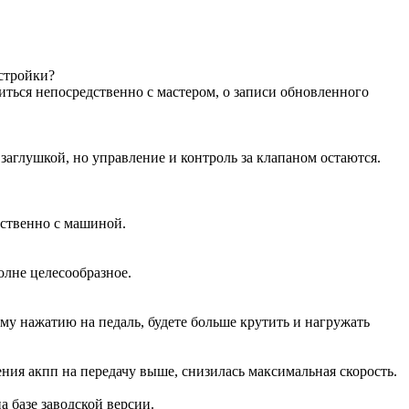
астройки?
иться непосредственно с мастером, о записи обновленного
аглушкой, но управление и контроль за клапаном остаются.
дственно с машиной.
олне целесообразное.
ому нажатию на педаль, будете больше крутить и нагружать
ения акпп на передачу выше, снизилась максимальная скорость.
на базе заводской версии.