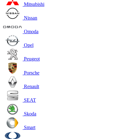
Mitsubishi
Nissan
Omoda
Opel
Peugeot
Porsche
Renault
SEAT
Skoda
Smart