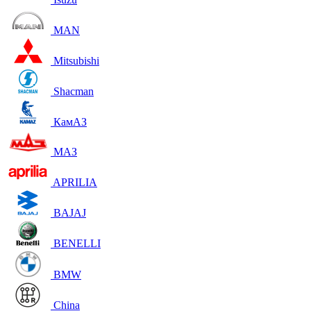
MAN
Mitsubishi
Shacman
КамАЗ
МАЗ
APRILIA
BAJAJ
BENELLI
BMW
China