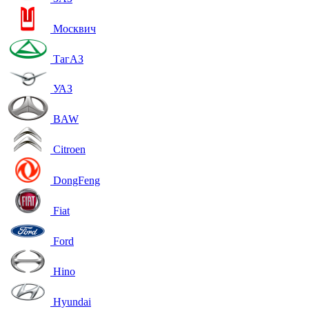
Москвич
ТагАЗ
УАЗ
BAW
Citroen
DongFeng
Fiat
Ford
Hino
Hyundai