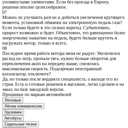
упомянутыми элементами. Если без проезда в Европу,
решение вполне целесообразное.
07
Можно ли улучшить разгон и добиться увеличения крутящего
момента, установкой обманки на электроннную педаль газа?
Если только будете в это сильно верить). Субъективно,
прирост возможно и будет. Объективно, это равноценно более
энергичному нажатию на педаль, будете больше крутить и
нагружать мотор, только и всего.
08
Последнее время работа мотора меня не радует. Увеличился
расход на литр, пропала тяга, нужно больше оборотов для
переключения акпп на передачу выше, снизилась
максимальная скорость. Подозреваю неисправный
катализатор, отключите?
Да, но только после вердикта специалиста, о выходе его из
строя. Есть и готовые решения в магазине, легко сделаем и на
заказ, на базе заводской версии.
Прошивки по маркам автомобилей
Легковые
Лёгкие коммерческие
Грузовики
Автобусы
Седельные тягачи