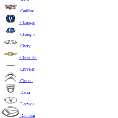
Cadillac
Changan
Changhe
Chery
Chevrolet
Chrysler
Citroen
Dacia
Daewoo
Daihatsu