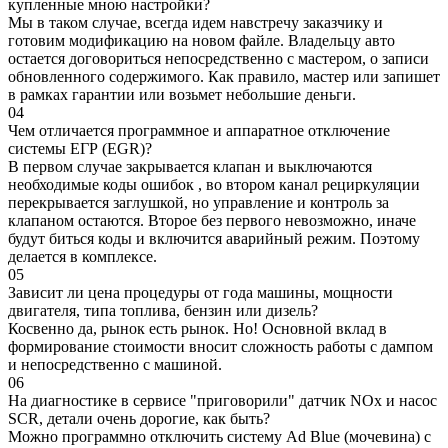
купленные мною настройки?
Мы в таком случае, всегда идем навстречу заказчику и
готовим модификацию на новом файле. Владельцу авто
остается договориться непосредственно с мастером, о записи
обновленного содержимого. Как правило, мастер или запишет
в рамках гарантии или возьмет небольшие деньги.
04
Чем отличается программное и аппаратное отключение
системы ЕГР (EGR)?
В первом случае закрывается клапан и выключаются
необходимые коды ошибок , во втором канал рециркуляции
перекрывается заглушкой, но управление и контроль за
клапаном остаются. Второе без первого невозможно, иначе
будут биться коды и включится аварийный режим. Поэтому
делается в комплексе.
05
Зависит ли цена процедуры от года машины, мощности
двигателя, типа топлива, бензин или дизель?
Косвенно да, рынок есть рынок. Но! Основной вклад в
формирование стоимости вносит сложность работы с дампом
и непосредственно с машиной.
06
На диагностике в сервисе "приговорили" датчик NOx и насос
SCR, детали очень дорогие, как быть?
Можно программно отключить систему Ad Blue (мочевина) с