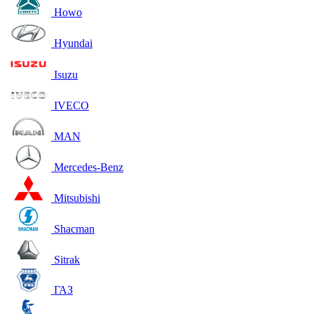
Howo
Hyundai
Isuzu
IVECO
MAN
Mercedes-Benz
Mitsubishi
Shacman
Sitrak
ГАЗ