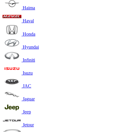
Haima
Haval
Honda
Hyundai
Infiniti
Isuzu
JAC
Jaguar
Jeep
Jetour