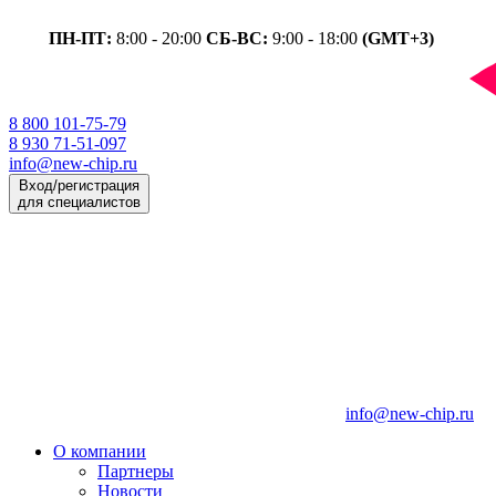
ПН-ПТ:
8:00 - 20:00
СБ-ВС:
9:00 - 18:00
(GMT+3)
8 800 101-75-79
8 930 71-51-097
info@new-chip.ru
Вход/регистрация
для специалистов
info@new-chip.ru
О компании
Партнеры
Новости