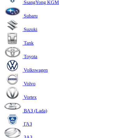
SsangYong KGM
Subaru
Suzuki
Tank
Toyota
Volkswagen
Volvo
Vortex
ВАЗ (Lada)
ГАЗ
ЗАЗ