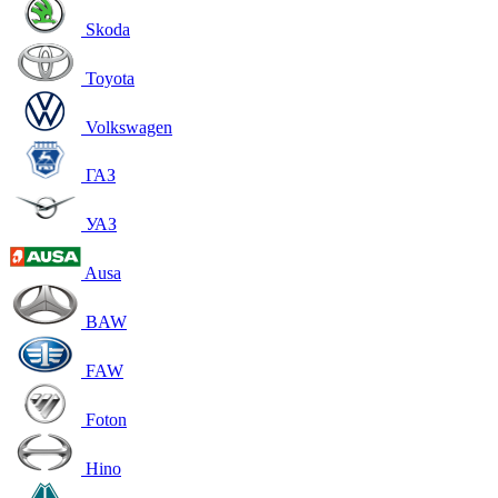
Skoda
Toyota
Volkswagen
ГАЗ
УАЗ
Ausa
BAW
FAW
Foton
Hino