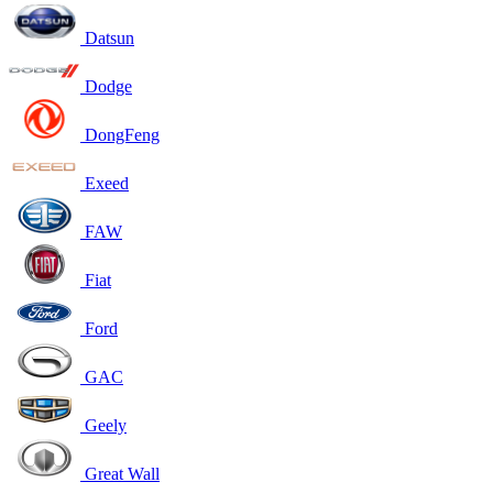
Datsun
Dodge
DongFeng
Exeed
FAW
Fiat
Ford
GAC
Geely
Great Wall