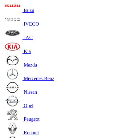
Isuzu
IVECO
JAC
Kia
Mazda
Mercedes-Benz
Nissan
Opel
Peugeot
Renault