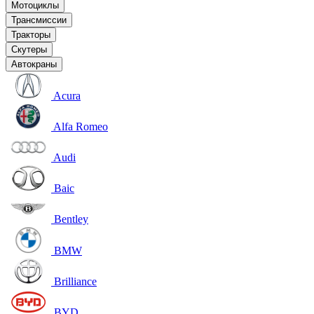
Мотоциклы
Трансмиссии
Тракторы
Скутеры
Автокраны
Acura
Alfa Romeo
Audi
Baic
Bentley
BMW
Brilliance
BYD