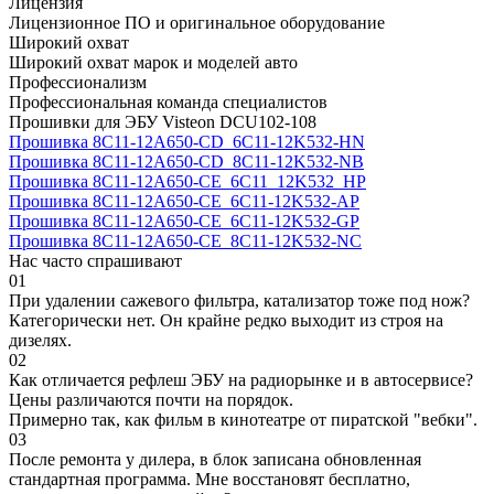
Лицензия
Лицензионное ПО и оригинальное оборудование
Широкий охват
Широкий охват марок и моделей авто
Профессионализм
Профессиональная команда специалистов
Прошивки для ЭБУ Visteon DCU102-108
Прошивка 8C11-12A650-CD_6C11-12K532-HN
Прошивка 8C11-12A650-CD_8C11-12K532-NB
Прошивка 8C11-12A650-CE_6C11_12K532_HP
Прошивка 8C11-12A650-CE_6C11-12K532-AP
Прошивка 8C11-12A650-CE_6C11-12K532-GP
Прошивка 8C11-12A650-CE_8C11-12K532-NC
Нас часто спрашивают
01
При удалении сажевого фильтра, катализатор тоже под нож?
Категорически нет. Он крайне редко выходит из строя на
дизелях.
02
Как отличается рефлеш ЭБУ на радиорынке и в автосервисе?
Цены различаются почти на порядок.
Примерно так, как фильм в кинотеатре от пиратской "вебки".
03
После ремонта у дилера, в блок записана обновленная
стандартная программа. Мне восстановят бесплатно,