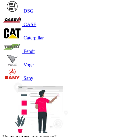
DSG
CASE
Caterpillar
Fendt
Voge
Sany
Не нашли то, что искали?