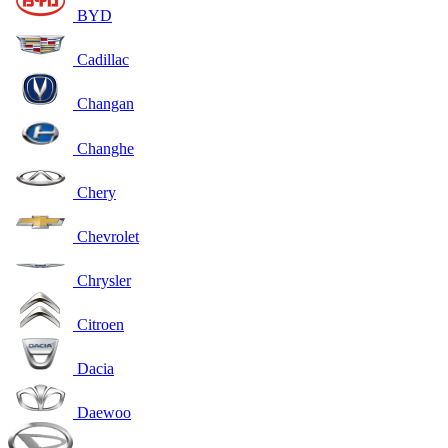
BYD
Cadillac
Changan
Changhe
Chery
Chevrolet
Chrysler
Citroen
Dacia
Daewoo