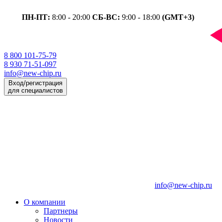
ПН-ПТ:
8:00 - 20:00
СБ-ВС:
9:00 - 18:00
(GMT+3)
8 800 101-75-79
8 930 71-51-097
info@new-chip.ru
Вход/регистрация
для специалистов
info@new-chip.ru
О компании
Партнеры
Новости