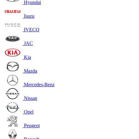
Hyundai
Isuzu
IVECO
JAC
Kia
Mazda
Mercedes-Benz
Nissan
Opel
Peugeot