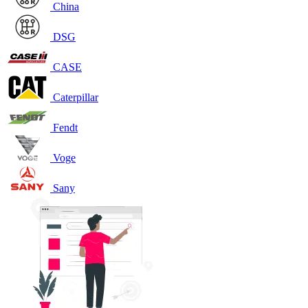
China
DSG
CASE
Caterpillar
Fendt
Voge
Sany