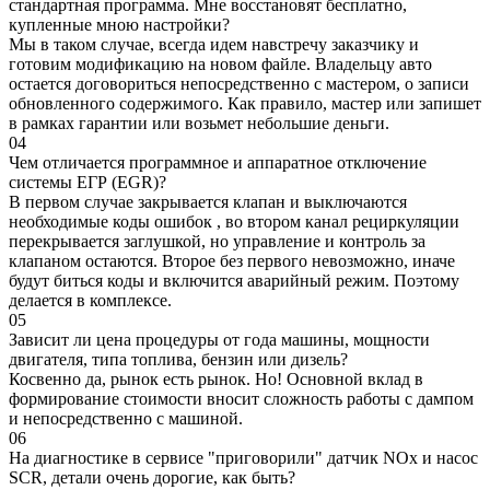
стандартная программа. Мне восстановят бесплатно,
купленные мною настройки?
Мы в таком случае, всегда идем навстречу заказчику и
готовим модификацию на новом файле. Владельцу авто
остается договориться непосредственно с мастером, о записи
обновленного содержимого. Как правило, мастер или запишет
в рамках гарантии или возьмет небольшие деньги.
04
Чем отличается программное и аппаратное отключение
системы ЕГР (EGR)?
В первом случае закрывается клапан и выключаются
необходимые коды ошибок , во втором канал рециркуляции
перекрывается заглушкой, но управление и контроль за
клапаном остаются. Второе без первого невозможно, иначе
будут биться коды и включится аварийный режим. Поэтому
делается в комплексе.
05
Зависит ли цена процедуры от года машины, мощности
двигателя, типа топлива, бензин или дизель?
Косвенно да, рынок есть рынок. Но! Основной вклад в
формирование стоимости вносит сложность работы с дампом
и непосредственно с машиной.
06
На диагностике в сервисе "приговорили" датчик NOx и насос
SCR, детали очень дорогие, как быть?