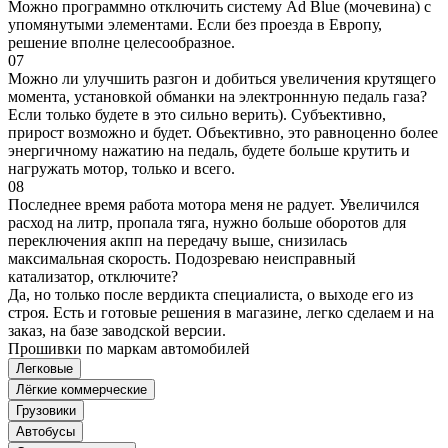
Можно программно отключить систему Ad Blue (мочевина) с
упомянутыми элементами. Если без проезда в Европу,
решение вполне целесообразное.
07
Можно ли улучшить разгон и добиться увеличения крутящего
момента, установкой обманки на электроннную педаль газа?
Если только будете в это сильно верить). Субъективно,
прирост возможно и будет. Объективно, это равноценно более
энергичному нажатию на педаль, будете больше крутить и
нагружать мотор, только и всего.
08
Последнее время работа мотора меня не радует. Увеличился
расход на литр, пропала тяга, нужно больше оборотов для
переключения акпп на передачу выше, снизилась
максимальная скорость. Подозреваю неисправный
катализатор, отключите?
Да, но только после вердикта специалиста, о выходе его из
строя. Есть и готовые решения в магазине, легко сделаем и на
заказ, на базе заводской версии.
Прошивки по маркам автомобилей
Легковые
Лёгкие коммерческие
Грузовики
Автобусы