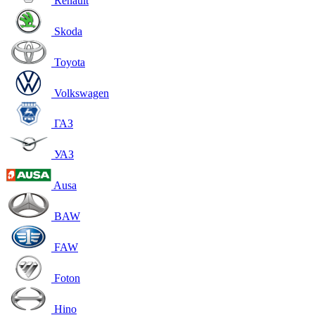
Renault
Skoda
Toyota
Volkswagen
ГАЗ
УАЗ
Ausa
BAW
FAW
Foton
Hino