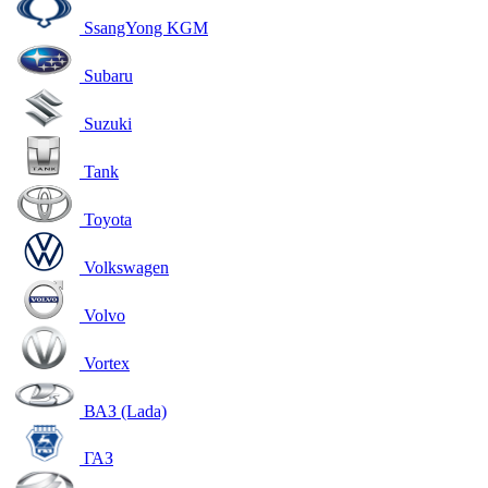
SsangYong KGM
Subaru
Suzuki
Tank
Toyota
Volkswagen
Volvo
Vortex
ВАЗ (Lada)
ГАЗ