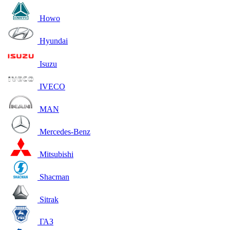
Howo
Hyundai
Isuzu
IVECO
MAN
Mercedes-Benz
Mitsubishi
Shacman
Sitrak
ГАЗ