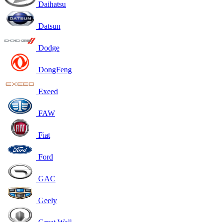
Daihatsu
Datsun
Dodge
DongFeng
Exeed
FAW
Fiat
Ford
GAC
Geely