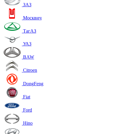
ЗАЗ
Москвич
ТагАЗ
УАЗ
BAW
Citroen
DongFeng
Fiat
Ford
Hino