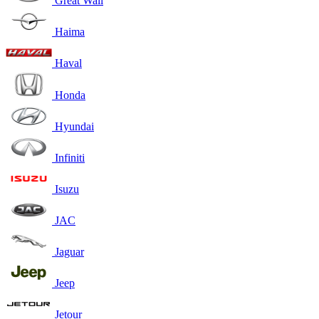
Great Wall
Haima
Haval
Honda
Hyundai
Infiniti
Isuzu
JAC
Jaguar
Jeep
Jetour