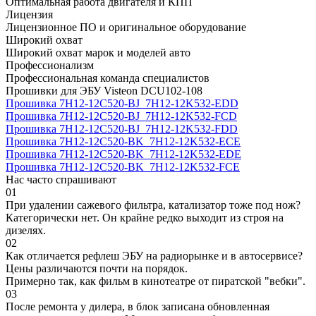
Оптимальная работа двигателя и КПП
Лицензия
Лицензионное ПО и оригинальное оборудование
Широкий охват
Широкий охват марок и моделей авто
Профессионализм
Профессиональная команда специалистов
Прошивки для ЭБУ Visteon DCU102-108
Прошивка 7H12-12C520-BJ_7H12-12K532-EDD
Прошивка 7H12-12C520-BJ_7H12-12K532-FCD
Прошивка 7H12-12C520-BJ_7H12-12K532-FDD
Прошивка 7H12-12C520-BK_7H12-12K532-ECE
Прошивка 7H12-12C520-BK_7H12-12K532-EDE
Прошивка 7H12-12C520-BK_7H12-12K532-FCE
Нас часто спрашивают
01
При удалении сажевого фильтра, катализатор тоже под нож?
Категорически нет. Он крайне редко выходит из строя на
дизелях.
02
Как отличается рефлеш ЭБУ на радиорынке и в автосервисе?
Цены различаются почти на порядок.
Примерно так, как фильм в кинотеатре от пиратской "вебки".
03
После ремонта у дилера, в блок записана обновленная