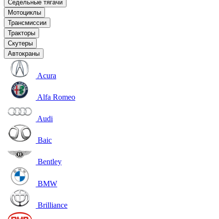
Седельные тягачи
Мотоциклы
Трансмиссии
Тракторы
Скутеры
Автокраны
Acura
Alfa Romeo
Audi
Baic
Bentley
BMW
Brilliance