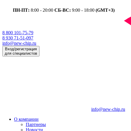
ПН-ПТ:
8:00 - 20:00
СБ-ВС:
9:00 - 18:00
(GMT+3)
8 800 101-75-79
8 930 71-51-097
info@new-chip.ru
Вход/регистрация
для специалистов
info@new-chip.ru
О компании
Партнеры
Новости