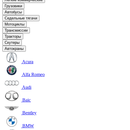
Грузовики
Автобусы
Седельные тягачи
Мотоциклы
Трансмиссии
Тракторы
Скутеры
Автокраны
Acura
Alfa Romeo
Audi
Baic
Bentley
BMW