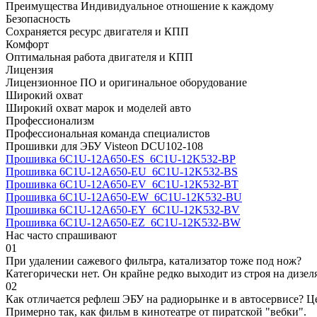
Преимущества
Индивидуальное отношение к каждому
Безопасность
Сохраняется ресурс двигателя и КПП
Комфорт
Оптимальная работа двигателя и КПП
Лицензия
Лицензионное ПО и оригинальное оборудование
Широкий охват
Широкий охват марок и моделей авто
Профессионализм
Профессиональная команда специалистов
Прошивки для ЭБУ Visteon DCU102-108
Прошивка 6C1U-12A650-ES_6C1U-12K532-BP
Прошивка 6C1U-12A650-EU_6C1U-12K532-BS
Прошивка 6C1U-12A650-EV_6C1U-12K532-BT
Прошивка 6C1U-12A650-EW_6C1U-12K532-BU
Прошивка 6C1U-12A650-EY_6C1U-12K532-BV
Прошивка 6C1U-12A650-EZ_6C1U-12K532-BW
Нас часто спрашивают
01
При удалении сажевого фильтра, катализатор тоже под нож?
Категорически нет. Он крайне редко выходит из строя на дизел
02
Как отличается рефлеш ЭБУ на радиорынке и в автосервисе? Ц
Примерно так, как фильм в кинотеатре от пиратской "вебки".