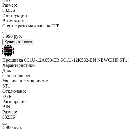
Размер:
832КБ
Инструкции
Возможно:
Снятие разъема клапана ЕГР
3 990
руб.
Купить в 1 клик
Прошивка 6C1U-12A650-ER 6C1U-12K532-BN NEWCHIP ST1
Характеристики
Для:
Citroen Jumper
Увеличение мощности:
ST1
Отключено:
EGR
Расширение:
BIN
Размер:
832КБ
4 990
руб.