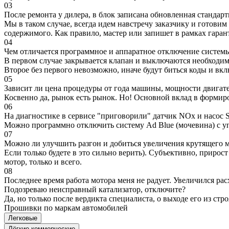
03
После ремонта у дилера, в блок записана обновленная станда
Мы в таком случае, всегда идем навстречу заказчику и готови
содержимого. Как правило, мастер или запишет в рамках гаран
04
Чем отличается программное и аппаратное отключение систем
В первом случае закрывается клапан и выключаются необходимы
Второе без первого невозможно, иначе будут биться коды и вк
05
Зависит ли цена процедуры от года машины, мощности двигател
Косвенно да, рынок есть рынок. Но! Основной вклад в формир
06
На диагностике в сервисе "приговорили" датчик NOx и насос S
Можно программно отключить систему Ad Blue (мочевина) с уп
07
Можно ли улучшить разгон и добиться увеличения крутящего м
Если только будете в это сильно верить). Субъективно, прирос
мотор, только и всего.
08
Последнее время работа мотора меня не радует. Увеличился рас
Подозреваю неисправный катализатор, отключите?
Да, но только после вердикта специалиста, о выходе его из стро
Прошивки по маркам автомобилей
Легковые
Лёгкие коммерческие