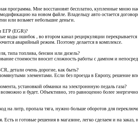
ртная программа. Мне восстановят бесплатно, купленные мною н
м модификацию на новом файле. Владельцу авто остается договор
тии или возьмет небольшие деньги.
ы ЕГР (EGR)?
е коды ошибок , во втором канал рециркуляции перекрывается з
лючится аварийный режим. Поэтому делается в комплексе.
я, типа топлива, бензин или дизель?
ование стоимости вносит сложность работы с дампом и непосре
CR, детали очень дорогие, как быть?
омянутыми элементами. Если без проезда в Европу, решение вп
омента, установкой обманки на электроннную педаль газа?
т возможно и будет. Объективно, это равноценно более энергичн
ход на литр, пропала тяга, нужно больше оборотов для переключ
я. Есть и готовые решения в магазине, легко сделаем и на заказ, 