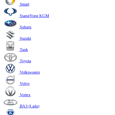
Smart
SsangYong KGM
Subaru
Suzuki
Tank
Toyota
Volkswagen
Volvo
Vortex
ВАЗ (Lada)