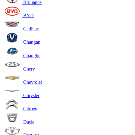
Brilliance
BYD
Cadillac
Changan
Changhe
Chery
Chevrolet
Chrysler
Citroen
Dacia