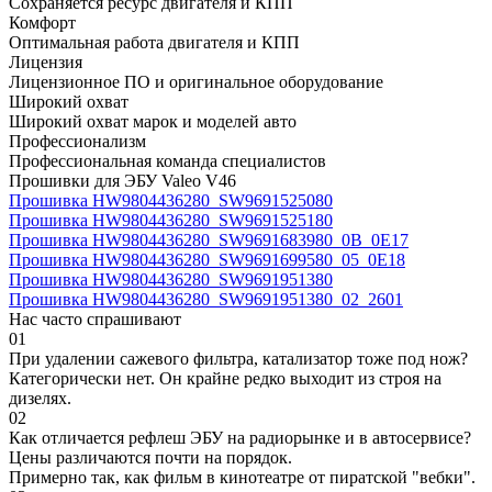
Сохраняется ресурс двигателя и КПП
Комфорт
Оптимальная работа двигателя и КПП
Лицензия
Лицензионное ПО и оригинальное оборудование
Широкий охват
Широкий охват марок и моделей авто
Профессионализм
Профессиональная команда специалистов
Прошивки для ЭБУ Valeo V46
Прошивка HW9804436280_SW9691525080
Прошивка HW9804436280_SW9691525180
Прошивка HW9804436280_SW9691683980_0B_0E17
Прошивка HW9804436280_SW9691699580_05_0E18
Прошивка HW9804436280_SW9691951380
Прошивка HW9804436280_SW9691951380_02_2601
Нас часто спрашивают
01
При удалении сажевого фильтра, катализатор тоже под нож?
Категорически нет. Он крайне редко выходит из строя на
дизелях.
02
Как отличается рефлеш ЭБУ на радиорынке и в автосервисе?
Цены различаются почти на порядок.
Примерно так, как фильм в кинотеатре от пиратской "вебки".