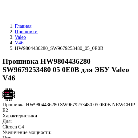
Главная
Прошивки
Valeo
V46
HW9804436280_SW9679253480_05_0E0B
Прошивка HW9804436280
SW9679253480 05 0E0B для ЭБУ Valeo
V46
Прошивка HW9804436280 SW9679253480 05 0E0B NEWCHIP
E2
Характеристики
Для:
Citroen C4
Увеличение мощности:
Нет