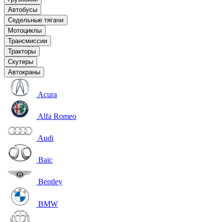
Автобусы
Седельные тягачи
Мотоциклы
Трансмиссии
Тракторы
Скутеры
Автокраны
Acura
Alfa Romeo
Audi
Baic
Bentley
BMW