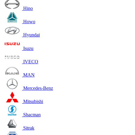
Hino
Howo
Hyundai
Isuzu
IVECO
MAN
Mercedes-Benz
Mitsubishi
Shacman
Sitrak