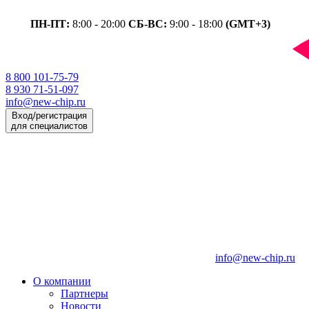
ПН-ПТ:
8:00 - 20:00
СБ-ВС:
9:00 - 18:00
(GMT+3)
8 800 101-75-79
8 930 71-51-097
info@new-chip.ru
Вход/регистрация
для специалистов
info@new-chip.ru
О компании
Партнеры
Новости