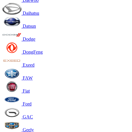
Daewoo
Daihatsu
Datsun
Dodge
DongFeng
Exeed
FAW
Fiat
Ford
GAC
Geely