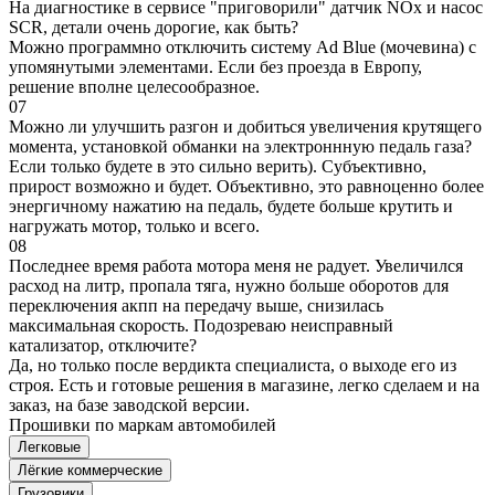
На диагностике в сервисе "приговорили" датчик NOx и насос
SCR, детали очень дорогие, как быть?
Можно программно отключить систему Ad Blue (мочевина) с
упомянутыми элементами. Если без проезда в Европу,
решение вполне целесообразное.
07
Можно ли улучшить разгон и добиться увеличения крутящего
момента, установкой обманки на электроннную педаль газа?
Если только будете в это сильно верить). Субъективно,
прирост возможно и будет. Объективно, это равноценно более
энергичному нажатию на педаль, будете больше крутить и
нагружать мотор, только и всего.
08
Последнее время работа мотора меня не радует. Увеличился
расход на литр, пропала тяга, нужно больше оборотов для
переключения акпп на передачу выше, снизилась
максимальная скорость. Подозреваю неисправный
катализатор, отключите?
Да, но только после вердикта специалиста, о выходе его из
строя. Есть и готовые решения в магазине, легко сделаем и на
заказ, на базе заводской версии.
Прошивки по маркам автомобилей
Легковые
Лёгкие коммерческие
Грузовики