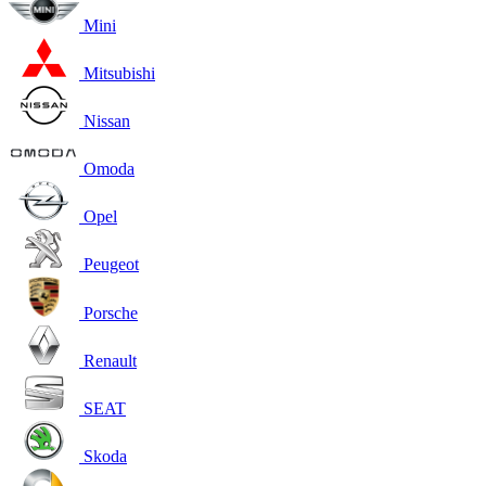
Mini
Mitsubishi
Nissan
Omoda
Opel
Peugeot
Porsche
Renault
SEAT
Skoda