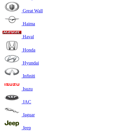
Great Wall
Haima
Haval
Honda
Hyundai
Infiniti
Isuzu
JAC
Jaguar
Jeep