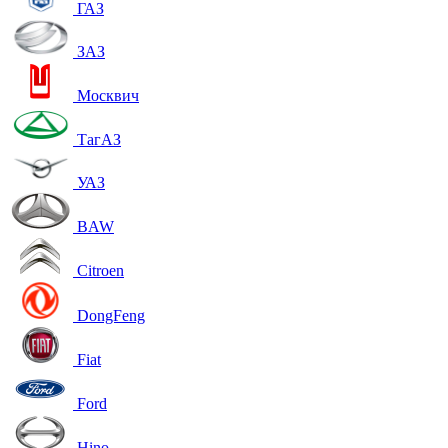
ГАЗ
ЗАЗ
Москвич
ТагАЗ
УАЗ
BAW
Citroen
DongFeng
Fiat
Ford
Hino