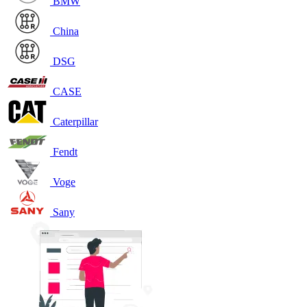
BMW
China
DSG
CASE
Caterpillar
Fendt
Voge
Sany