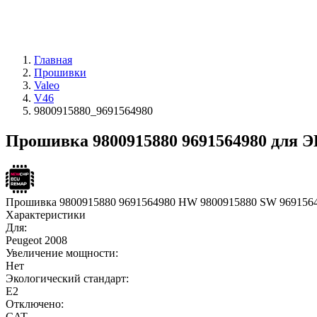
Главная
Прошивки
Valeo
V46
9800915880_9691564980
Прошивка 9800915880 9691564980 для Э
Прошивка 9800915880 9691564980 HW 9800915880 SW 969156
Характеристики
Для:
Peugeot 2008
Увеличение мощности:
Нет
Экологический стандарт:
E2
Отключено:
CAT