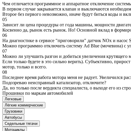
Чем отличается программное и аппаратное отключение систем
В первом случае закрывается клапан и выключаются необходимы
Второе без первого невозможно, иначе будут биться коды и вк
05
Зависит ли цена процедуры от года машины, мощности двигател
Косвенно да, рынок есть рынок. Но! Основной вклад в формир
06
На диагностике в сервисе "приговорили" датчик NOx и насос S
Можно программно отключить систему Ad Blue (мочевина) с уп
07
Можно ли улучшить разгон и добиться увеличения крутящего м
Если только будете в это сильно верить). Субъективно, прирос
мотор, только и всего.
08
Последнее время работа мотора меня не радует. Увеличился рас
Подозреваю неисправный катализатор, отключите?
Да, но только после вердикта специалиста, о выходе его из стро
Прошивки по маркам автомобилей
Легковые
Лёгкие коммерческие
Грузовики
Автобусы
Седельные тягачи
Мотоциклы