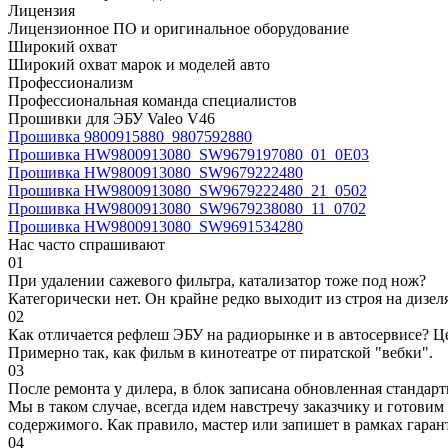
Лицензия
Лицензионное ПО и оригинальное оборудование
Широкий охват
Широкий охват марок и моделей авто
Профессионализм
Профессиональная команда специалистов
Прошивки для ЭБУ Valeo V46
Прошивка 9800915880_9807592880
Прошивка HW9800913080_SW9679197080_01_0E03
Прошивка HW9800913080_SW9679222480
Прошивка HW9800913080_SW9679222480_21_0502
Прошивка HW9800913080_SW9679238080_11_0702
Прошивка HW9800913080_SW9691534280
Нас часто спрашивают
01
При удалении сажевого фильтра, катализатор тоже под нож?
Категорически нет. Он крайне редко выходит из строя на дизел
02
Как отличается рефлеш ЭБУ на радиорынке и в автосервисе? Ц
Примерно так, как фильм в кинотеатре от пиратской "вебки".
03
После ремонта у дилера, в блок записана обновленная станда
Мы в таком случае, всегда идем навстречу заказчику и готови
содержимого. Как правило, мастер или запишет в рамках гаран
04