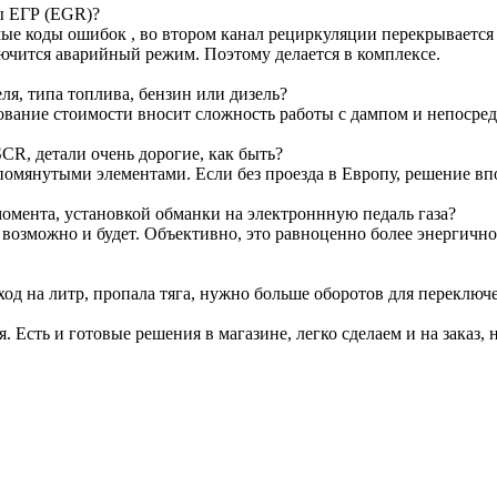
ы ЕГР (EGR)?
е коды ошибок , во втором канал рециркуляции перекрывается з
лючится аварийный режим. Поэтому делается в комплексе.
я, типа топлива, бензин или дизель?
ование стоимости вносит сложность работы с дампом и непосре
CR, детали очень дорогие, как быть?
омянутыми элементами. Если без проезда в Европу, решение вп
омента, установкой обманки на электроннную педаль газа?
т возможно и будет. Объективно, это равноценно более энергичн
ход на литр, пропала тяга, нужно больше оборотов для переключ
я. Есть и готовые решения в магазине, легко сделаем и на заказ, 