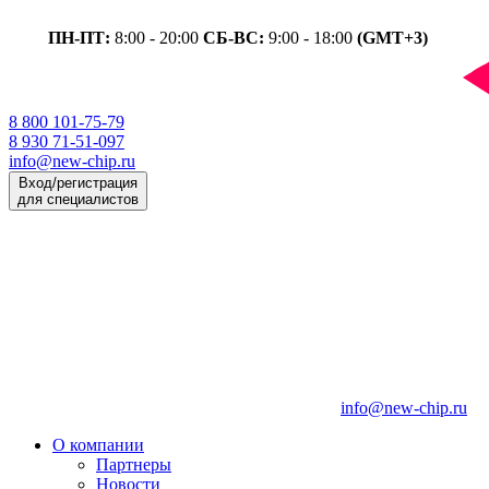
ПН-ПТ:
8:00 - 20:00
СБ-ВС:
9:00 - 18:00
(GMT+3)
8 800 101-75-79
8 930 71-51-097
info@new-chip.ru
Вход/регистрация
для специалистов
info@new-chip.ru
О компании
Партнеры
Новости