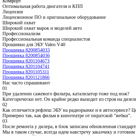
Комфорт
Оптимальная работа двигателя и КПП
Лицензия
Лицензионное ПО и оригинальное оборудование
Широкий охват
Широкий охват марок и моделей авто
Профессионализм
Профессиональная команда специалистов
Прошивки для ЭБУ Valeo V40
Прошивка 8200854033
Прошивка 8200854036
Прошивка 8201104673
Прошивка 8201104741
Прошивка 8201105311
Прошивка 8201121866
Нас часто спрашивают
01
При удалении сажевого фильтра, катализатор тоже под нож?
Категорически нет. Он крайне редко выходит из строя на дизел
02
Как отличается рефлеш ЭБУ на радиорынке и в автосервисе? Ц
Примерно так, как фильм в кинотеатре от пиратской "вебки".
03
После ремонта у дилера, в блок записана обновленная станда
Мы в таком случае, всегда идем навстречу заказчику и готови