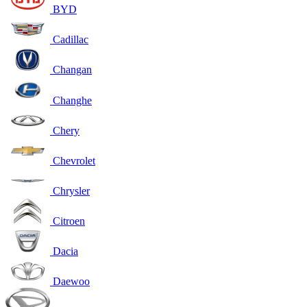
BYD
Cadillac
Changan
Changhe
Chery
Chevrolet
Chrysler
Citroen
Dacia
Daewoo