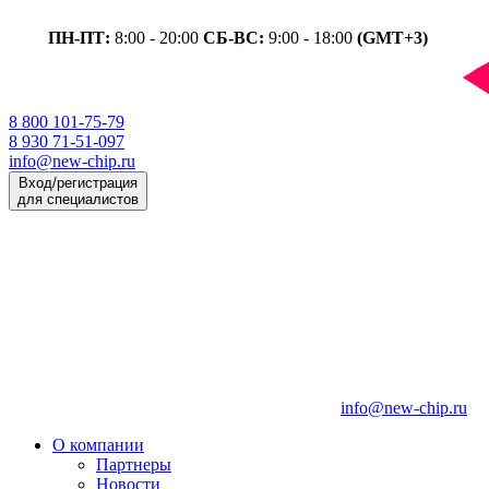
ПН-ПТ:
8:00 - 20:00
СБ-ВС:
9:00 - 18:00
(GMT+3)
8 800 101-75-79
8 930 71-51-097
info@new-chip.ru
Вход/регистрация
для специалистов
info@new-chip.ru
О компании
Партнеры
Новости