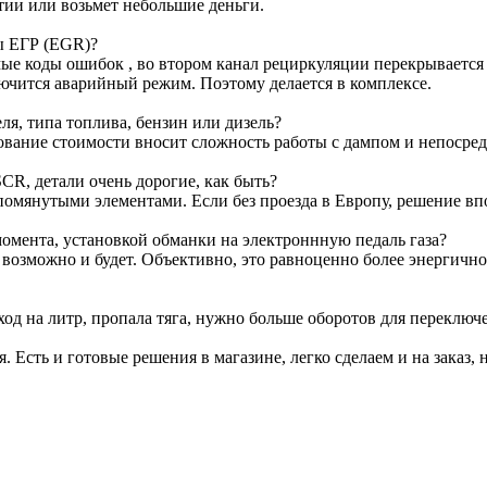
тии или возьмет небольшие деньги.
ы ЕГР (EGR)?
е коды ошибок , во втором канал рециркуляции перекрывается з
лючится аварийный режим. Поэтому делается в комплексе.
я, типа топлива, бензин или дизель?
ование стоимости вносит сложность работы с дампом и непосре
CR, детали очень дорогие, как быть?
омянутыми элементами. Если без проезда в Европу, решение вп
омента, установкой обманки на электроннную педаль газа?
т возможно и будет. Объективно, это равноценно более энергичн
ход на литр, пропала тяга, нужно больше оборотов для переключ
я. Есть и готовые решения в магазине, легко сделаем и на заказ, 