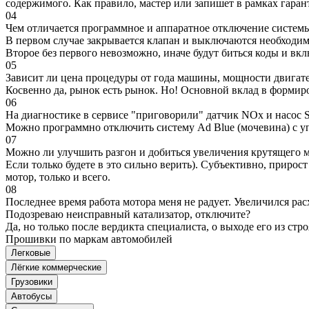
содержимого. Как правило, мастер или запишет в рамках гаран
04
Чем отличается программное и аппаратное отключение систем
В первом случае закрывается клапан и выключаются необходимы
Второе без первого невозможно, иначе будут биться коды и вк
05
Зависит ли цена процедуры от года машины, мощности двигател
Косвенно да, рынок есть рынок. Но! Основной вклад в формир
06
На диагностике в сервисе "приговорили" датчик NOx и насос S
Можно программно отключить систему Ad Blue (мочевина) с уп
07
Можно ли улучшить разгон и добиться увеличения крутящего м
Если только будете в это сильно верить). Субъективно, прирос
мотор, только и всего.
08
Последнее время работа мотора меня не радует. Увеличился рас
Подозреваю неисправный катализатор, отключите?
Да, но только после вердикта специалиста, о выходе его из стро
Прошивки по маркам автомобилей
Легковые
Лёгкие коммерческие
Грузовики
Автобусы