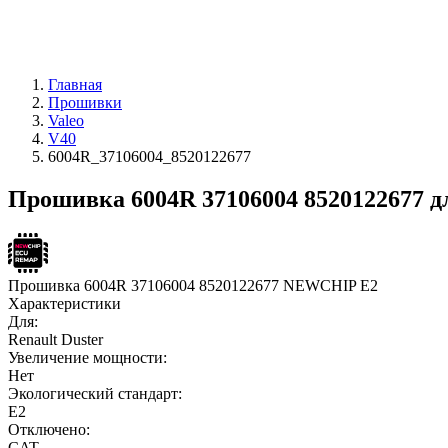
Главная
Прошивки
Valeo
V40
6004R_37106004_8520122677
Прошивка 6004R 37106004 8520122677 д
Прошивка 6004R 37106004 8520122677 NEWCHIP E2
Характеристики
Для:
Renault Duster
Увеличение мощности:
Нет
Экологический стандарт:
E2
Отключено:
CAT