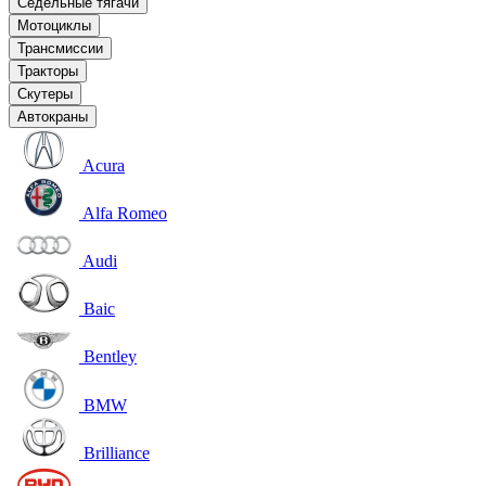
Седельные тягачи
Мотоциклы
Трансмиссии
Тракторы
Скутеры
Автокраны
Acura
Alfa Romeo
Audi
Baic
Bentley
BMW
Brilliance