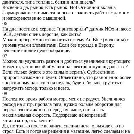
двигателя, типа топлива, бензин или дизель?
Косвенно да, рынок есть рынок. Но! Основной вклад в
формирование стоимости вносит сложность работы с дампом
и непосредственно с машиной.
06
На диагностике в сервисе "приговорили" датчик NOx и насос
SCR, детали очень дорогие, как быть?
Можно программно отключить систему Ad Blue (мочевина) с
упомянутыми элементами. Если без проезда в Европу,
решение вполне целесообразное.
07
Можно ли улучшить разгон и добиться увеличения крутящего
момента, установкой обманки на электроннную педаль газа?
Если только будете в это сильно верить). Субъективно,
прирост возможно и будет. Объективно, это равноценно более
энергичному нажатию на педаль, будете больше крутить и
нагружать мотор, только и всего.
08
Последнее время работа мотора меня не радует. Увеличился
расход на литр, пропала тяга, нужно больше оборотов для
переключения акпп на передачу выше, снизилась
максимальная скорость. Подозреваю неисправный
катализатор, отключите?
Да, но только после вердикта специалиста, о выходе его из
строя. Есть и готовые решения в магазине, легко сделаем и на