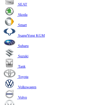
SEAT
Skoda
Smart
SsangYong KGM
Subaru
Suzuki
Tank
Toyota
Volkswagen
Volvo