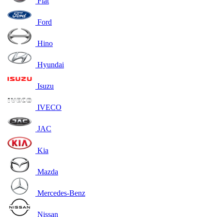
Fiat
Ford
Hino
Hyundai
Isuzu
IVECO
JAC
Kia
Mazda
Mercedes-Benz
Nissan