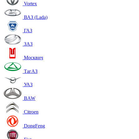
Vortex
ВАЗ (Lada)
ГАЗ
ЗАЗ
Москвич
ТагАЗ
УАЗ
BAW
Citroen
DongFeng