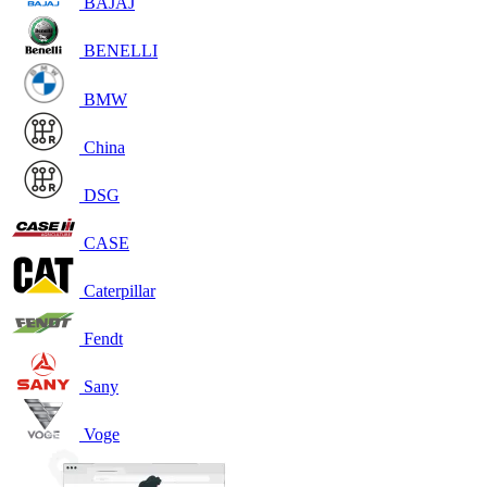
BAJAJ
BENELLI
BMW
China
DSG
CASE
Caterpillar
Fendt
Sany
Voge