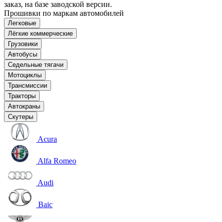
заказ, на базе заводской версии.
Прошивки по маркам автомобилей
Легковые
Лёгкие коммерческие
Грузовики
Автобусы
Седельные тягачи
Мотоциклы
Трансмиссии
Тракторы
Автокраны
Скутеры
Acura
Alfa Romeo
Audi
Baic