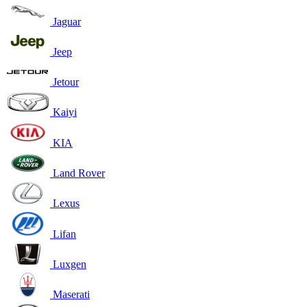
Jaguar
Jeep
Jetour
Kaiyi
KIA
Land Rover
Lexus
Lifan
Luxgen
Maserati