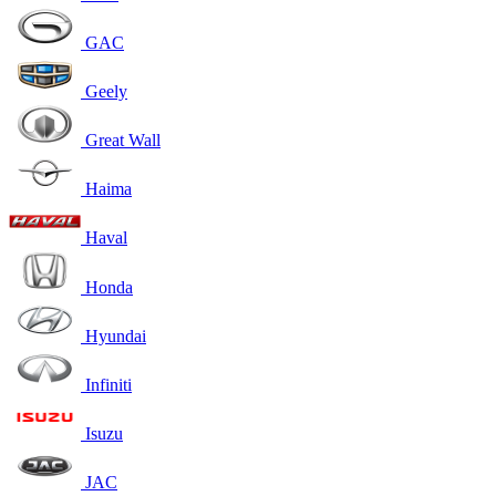
GAC
Geely
Great Wall
Haima
Haval
Honda
Hyundai
Infiniti
Isuzu
JAC