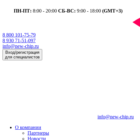
ПН-ПТ:
8:00 - 20:00
СБ-ВС:
9:00 - 18:00
(GMT+3)
8 800 101-75-79
8 930 71-51-097
info@new-chip.ru
Вход/регистрация
для специалистов
info@new-chip.ru
О компании
Партнеры
Новости