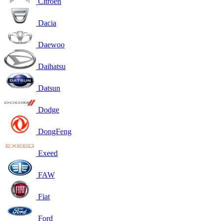
Citroen
Dacia
Daewoo
Daihatsu
Datsun
Dodge
DongFeng
Exeed
FAW
Fiat
Ford