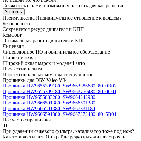
Свяжитесь с нами, возможно у нас есть для вас решение
Заказать
Преимущества
Индивидуальное отношение к каждому
Безопасность
Сохраняется ресурс двигателя и КПП
Комфорт
Оптимальная работа двигателя и КПП
Лицензия
Лицензионное ПО и оригинальное оборудование
Широкий охват
Широкий охват марок и моделей авто
Профессионализм
Профессиональная команда специалистов
Прошивки для ЭБУ Valeo V34
Прошивка HW9655399180_SW9663386680_80_0B02
Прошивка HW9655399180_SW9663750480_80_0C01
Прошивка HW9655883280_SW9664242980
Прошивка HW9666591380_SW9666591380
Прошивка HW9666591380_SW9667331180
Прошивка HW9666591380_SW9667373480_80_5B01
Нас часто спрашивают
01
При удалении сажевого фильтра, катализатор тоже под нож?
Категорически нет. Он крайне редко выходит из строя на