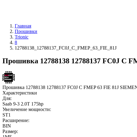
Главная
Прошивки
Trionic
8
12788138_12788137_FC0J_C_FMEP_63_FIE_81J
Прошивка 12788138 12788137 FC0J C FME
Прошивка 12788138 12788137 FC0J C FMEP 63 FIE 81J SIE
Характеристики
Для:
Saab 9-3 2.0T 175hp
Увеличение мощности:
ST1
Расширение:
BIN
Размер:
1МБ