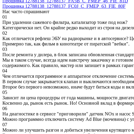
Прошивка 12788138_12788137_FA5B_C_FMEP_46_FIE_81D
Прошивка 12788138_12788137_FC0J_C_FMEP_63_FIE_80F
Нас часто спрашивают
01
При удалении сажевого фильтра, катализатор тоже под нож?
Категорически нет. Он крайне редко выходит из строя на дизел
02
Как отличается рефлеш ЭБУ на радиорынке и в автосервисе? Ц
Примерно так, как фильм в кинотеатре от пиратской "вебки".
03
После ремонта у дилера, в блок записана обновленная станда
Мы в таком случае, всегда идем навстречу заказчику и готови
содержимого. Как правило, мастер или запишет в рамках гаран
04
Чем отличается программное и аппаратное отключение систем
В первом случае закрывается клапан и выключаются необходимы
Второе без первого невозможно, иначе будут биться коды и вк
05
Зависит ли цена процедуры от года машины, мощности двигател
Косвенно да, рынок есть рынок. Но! Основной вклад в формир
06
На диагностике в сервисе "приговорили" датчик NOx и насос S
Можно программно отключить систему Ad Blue (мочевина) с уп
07
Можно ли улучшить разгон и добиться увеличения крутящего м