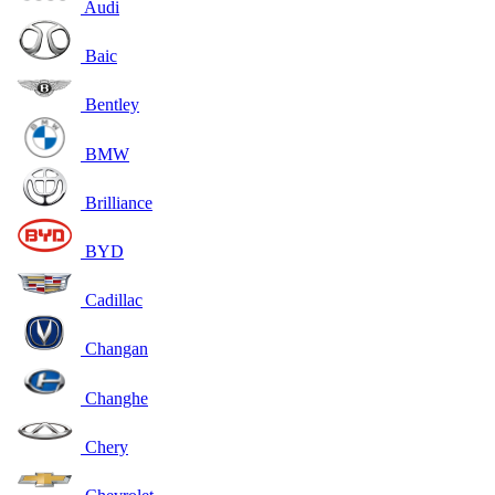
Audi
Baic
Bentley
BMW
Brilliance
BYD
Cadillac
Changan
Changhe
Chery