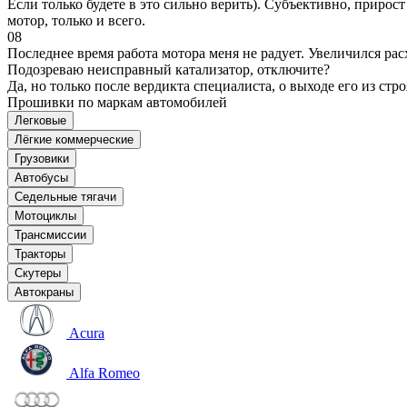
Если только будете в это сильно верить). Субъективно, прирос
мотор, только и всего.
08
Последнее время работа мотора меня не радует. Увеличился рас
Подозреваю неисправный катализатор, отключите?
Да, но только после вердикта специалиста, о выходе его из стро
Прошивки по маркам автомобилей
Легковые
Лёгкие коммерческие
Грузовики
Автобусы
Седельные тягачи
Мотоциклы
Трансмиссии
Тракторы
Скутеры
Автокраны
Acura
Alfa Romeo