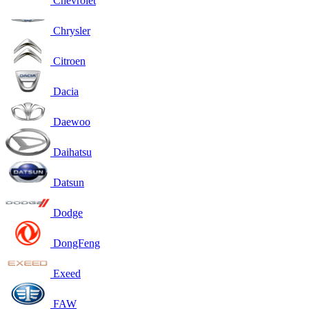
Chevrolet
Chrysler
Citroen
Dacia
Daewoo
Daihatsu
Datsun
Dodge
DongFeng
Exeed
FAW