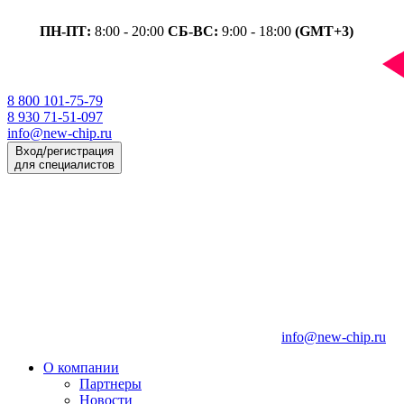
ПН-ПТ:
8:00 - 20:00
СБ-ВС:
9:00 - 18:00
(GMT+3)
8 800 101-75-79
8 930 71-51-097
info@new-chip.ru
Вход/регистрация
для специалистов
info@new-chip.ru
О компании
Партнеры
Новости