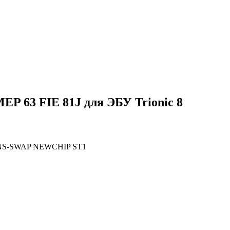
P 63 FIE 81J для ЭБУ Trionic 8
MENS-SWAP NEWCHIP ST1