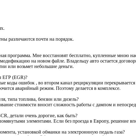
ях.
ены различаются почти на порядок.
ртная программа. Мне восстановят бесплатно, купленные мною н
м модификацию на новом файле. Владельцу авто остается договор
тии или возьмет небольшие деньги.
ы ЕГР (EGR)?
е коды ошибок , во втором канал рециркуляции перекрывается з
лючится аварийный режим. Поэтому делается в комплексе.
я, типа топлива, бензин или дизель?
ование стоимости вносит сложность работы с дампом и непосре
CR, детали очень дорогие, как быть?
омянутыми элементами. Если без проезда в Европу, решение вп
омента, установкой обманки на электроннную педаль газа?