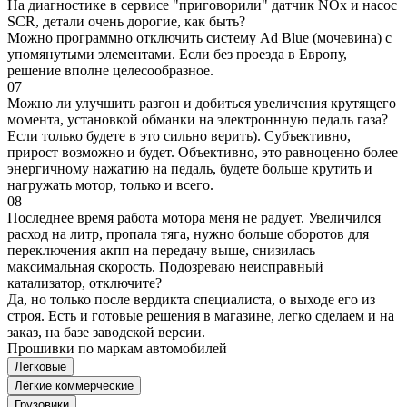
На диагностике в сервисе "приговорили" датчик NOx и насос
SCR, детали очень дорогие, как быть?
Можно программно отключить систему Ad Blue (мочевина) с
упомянутыми элементами. Если без проезда в Европу,
решение вполне целесообразное.
07
Можно ли улучшить разгон и добиться увеличения крутящего
момента, установкой обманки на электроннную педаль газа?
Если только будете в это сильно верить). Субъективно,
прирост возможно и будет. Объективно, это равноценно более
энергичному нажатию на педаль, будете больше крутить и
нагружать мотор, только и всего.
08
Последнее время работа мотора меня не радует. Увеличился
расход на литр, пропала тяга, нужно больше оборотов для
переключения акпп на передачу выше, снизилась
максимальная скорость. Подозреваю неисправный
катализатор, отключите?
Да, но только после вердикта специалиста, о выходе его из
строя. Есть и готовые решения в магазине, легко сделаем и на
заказ, на базе заводской версии.
Прошивки по маркам автомобилей
Легковые
Лёгкие коммерческие
Грузовики