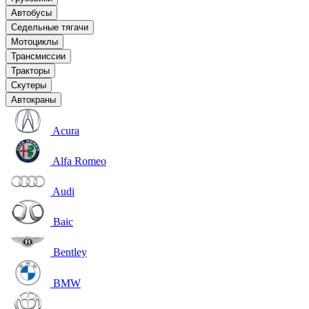
Автобусы
Седельные тягачи
Мотоциклы
Трансмиссии
Тракторы
Скутеры
Автокраны
Acura
Alfa Romeo
Audi
Baic
Bentley
BMW