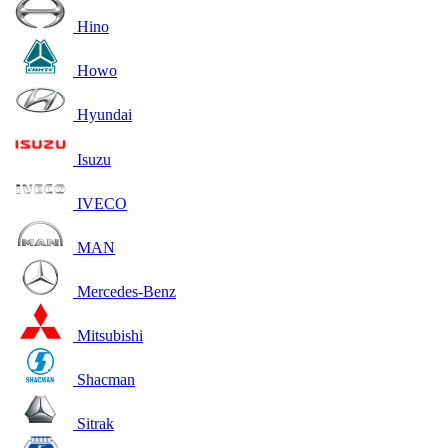
Hino
Howo
Hyundai
Isuzu
IVECO
MAN
Mercedes-Benz
Mitsubishi
Shacman
Sitrak