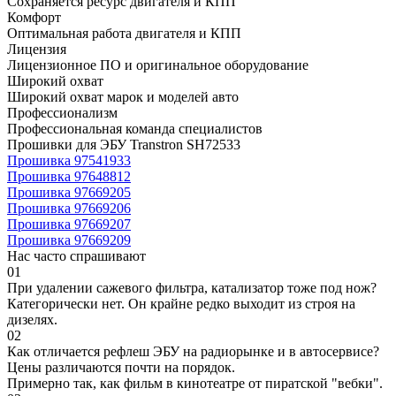
Сохраняется ресурс двигателя и КПП
Комфорт
Оптимальная работа двигателя и КПП
Лицензия
Лицензионное ПО и оригинальное оборудование
Широкий охват
Широкий охват марок и моделей авто
Профессионализм
Профессиональная команда специалистов
Прошивки для ЭБУ Transtron SH72533
Прошивка 97541933
Прошивка 97648812
Прошивка 97669205
Прошивка 97669206
Прошивка 97669207
Прошивка 97669209
Нас часто спрашивают
01
При удалении сажевого фильтра, катализатор тоже под нож?
Категорически нет. Он крайне редко выходит из строя на
дизелях.
02
Как отличается рефлеш ЭБУ на радиорынке и в автосервисе?
Цены различаются почти на порядок.
Примерно так, как фильм в кинотеатре от пиратской "вебки".