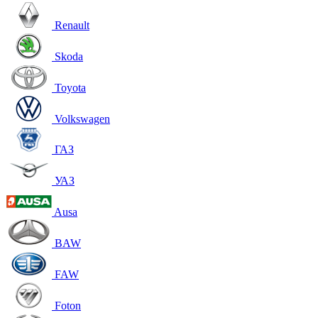
Renault
Skoda
Toyota
Volkswagen
ГАЗ
УАЗ
Ausa
BAW
FAW
Foton