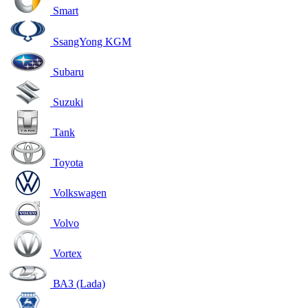
Smart
SsangYong KGM
Subaru
Suzuki
Tank
Toyota
Volkswagen
Volvo
Vortex
ВАЗ (Lada)