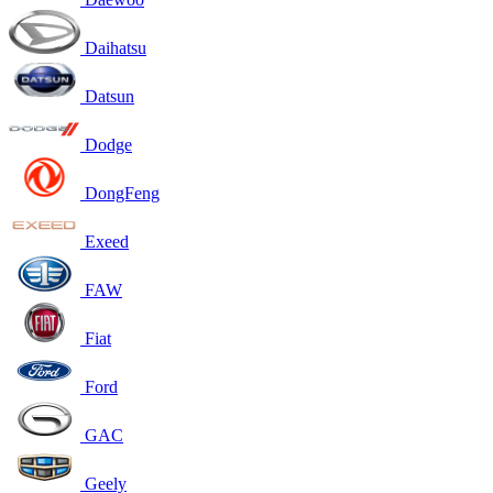
Daihatsu
Datsun
Dodge
DongFeng
Exeed
FAW
Fiat
Ford
GAC
Geely