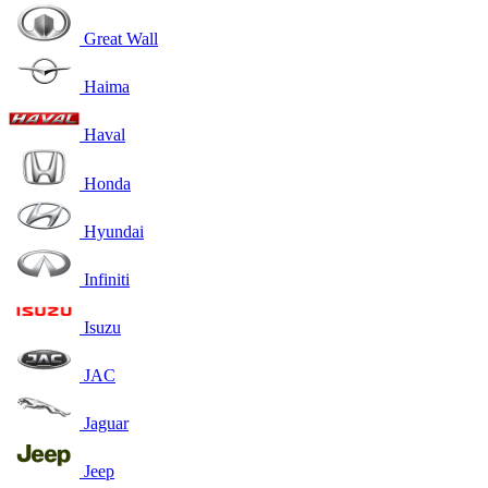
Great Wall
Haima
Haval
Honda
Hyundai
Infiniti
Isuzu
JAC
Jaguar
Jeep