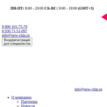
ПН-ПТ:
8:00 - 20:00
СБ-ВС:
9:00 - 18:00
(GMT+3)
8 800 101-75-79
8 930 71-51-097
info@new-chip.ru
Вход/регистрация
для специалистов
info@new-chip.ru
О компании
Партнеры
Новости