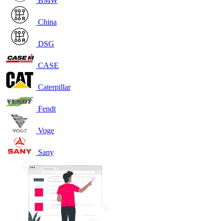
BMW
China
DSG
CASE
Caterpillar
Fendt
Voge
Sany