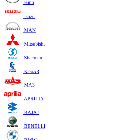
Hino
Isuzu
MAN
Mitsubishi
Shacman
КамАЗ
МАЗ
APRILIA
BAJAJ
BENELLI