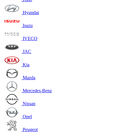
Hyundai
Isuzu
IVECO
JAC
Kia
Mazda
Mercedes-Benz
Nissan
Opel
Peugeot