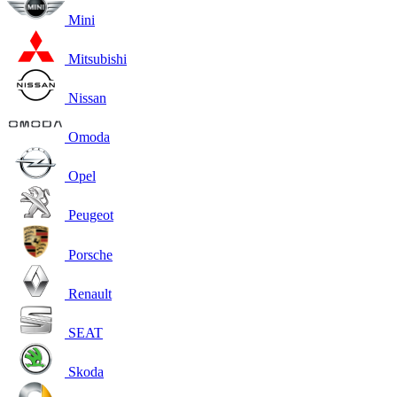
Mini
Mitsubishi
Nissan
Omoda
Opel
Peugeot
Porsche
Renault
SEAT
Skoda