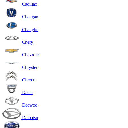
Cadillac
Changan
Changhe
Chery
Chevrolet
Chrysler
Citroen
Dacia
Daewoo
Daihatsu