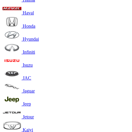
Haval
Honda
Hyundai
Infiniti
Isuzu
JAC
Jaguar
Jeep
Jetour
Kaiyi