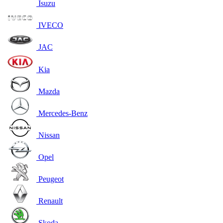
Isuzu
IVECO
JAC
Kia
Mazda
Mercedes-Benz
Nissan
Opel
Peugeot
Renault
Skoda