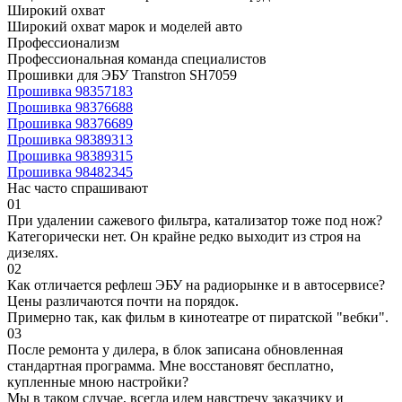
Широкий охват
Широкий охват марок и моделей авто
Профессионализм
Профессиональная команда специалистов
Прошивки для ЭБУ Transtron SH7059
Прошивка 98357183
Прошивка 98376688
Прошивка 98376689
Прошивка 98389313
Прошивка 98389315
Прошивка 98482345
Нас часто спрашивают
01
При удалении сажевого фильтра, катализатор тоже под нож?
Категорически нет. Он крайне редко выходит из строя на
дизелях.
02
Как отличается рефлеш ЭБУ на радиорынке и в автосервисе?
Цены различаются почти на порядок.
Примерно так, как фильм в кинотеатре от пиратской "вебки".
03
После ремонта у дилера, в блок записана обновленная
стандартная программа. Мне восстановят бесплатно,
купленные мною настройки?
Мы в таком случае, всегда идем навстречу заказчику и