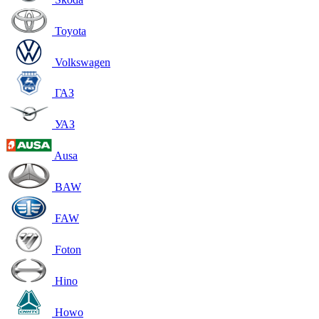
Toyota
Volkswagen
ГАЗ
УАЗ
Ausa
BAW
FAW
Foton
Hino
Howo