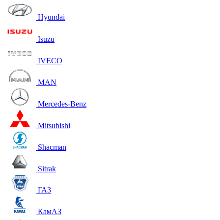
Hyundai
Isuzu
IVECO
MAN
Mercedes-Benz
Mitsubishi
Shacman
Sitrak
ГАЗ
КамАЗ