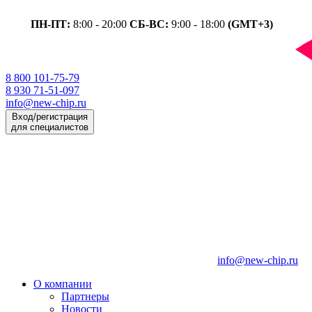
ПН-ПТ:
8:00 - 20:00
СБ-ВС:
9:00 - 18:00
(GMT+3)
8 800 101-75-79
8 930 71-51-097
info@new-chip.ru
Вход/регистрация
для специалистов
info@new-chip.ru
О компании
Партнеры
Новости