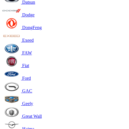
Datsun
Dodge
DongFeng
Exeed
FAW
Fiat
Ford
GAC
Geely
Great Wall
Haima