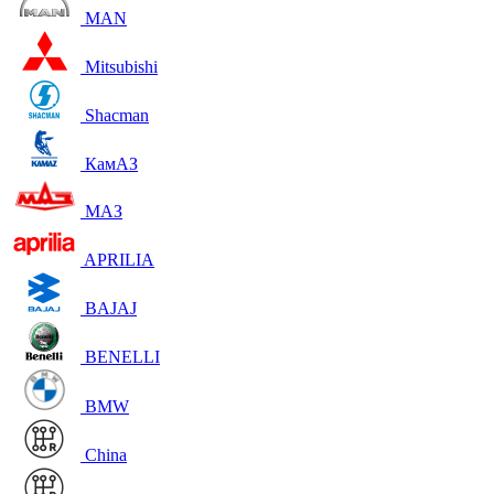
MAN
Mitsubishi
Shacman
КамАЗ
МАЗ
APRILIA
BAJAJ
BENELLI
BMW
China