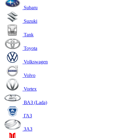
Subaru
Suzuki
Tank
Toyota
Volkswagen
Volvo
Vortex
ВАЗ (Lada)
ГАЗ
ЗАЗ