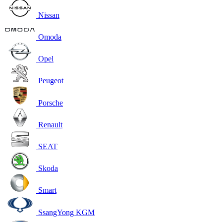
Nissan
Omoda
Opel
Peugeot
Porsche
Renault
SEAT
Skoda
Smart
SsangYong KGM