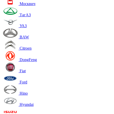
Москвич
ТагАЗ
УАЗ
BAW
Citroen
DongFeng
Fiat
Ford
Hino
Hyundai