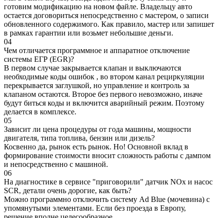
готовим модификацию на новом файле. Владельцу авто
остается договориться непосредственно с мастером, о записи
обновленного содержимого. Как правило, мастер или запишет
в рамках гарантии или возьмет небольшие деньги.
04
Чем отличается программное и аппаратное отключение
системы ЕГР (EGR)?
В первом случае закрывается клапан и выключаются
необходимые коды ошибок , во втором канал рециркуляции
перекрывается заглушкой, но управление и контроль за
клапаном остаются. Второе без первого невозможно, иначе
будут биться коды и включится аварийный режим. Поэтому
делается в комплексе.
05
Зависит ли цена процедуры от года машины, мощности
двигателя, типа топлива, бензин или дизель?
Косвенно да, рынок есть рынок. Но! Основной вклад в
формирование стоимости вносит сложность работы с дампом
и непосредственно с машиной.
06
На диагностике в сервисе "приговорили" датчик NOx и насос
SCR, детали очень дорогие, как быть?
Можно программно отключить систему Ad Blue (мочевина) с
упомянутыми элементами. Если без проезда в Европу,
решение вполне целесообразное.